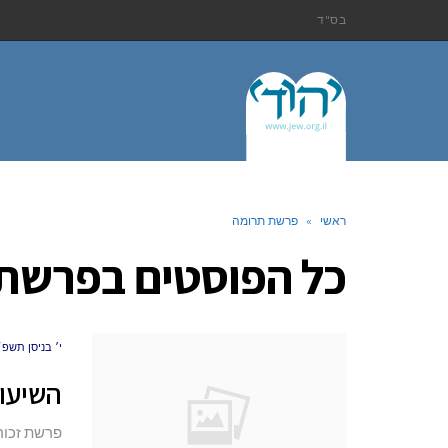
בס"ד
ראשי
»
פרשת תרומה
כל הפוסטים ב
פרשת 
י׳ בניסן תשפ״א (.21
השיעו
פרשת זכור