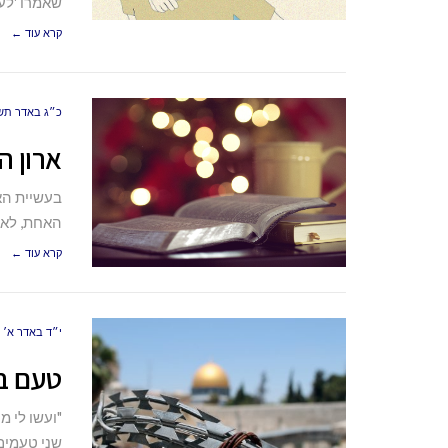
שאמרו 'לע
קרא עוד ←
כ״ג באדר תש״פ (20
ארון ה
בעשיית האר
האחת, לאחר
קרא עוד ←
י״ד באדר א׳ תשע״
טעם בנ
"ועשו לי מ
שני טעמים