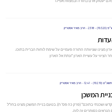
ולם יעסוק אדם בתורה ובמצוות אפילו
19.3.)
23:18
הרב מאיר אסטריק
עדות
ון מצינו שציוותה התורה פעמיים על שימת לוחות הברית בתוכו.
 הציווי על עשיית הארון "ונתת אל הארון
ט (19.2.19)
12:41
הרב מאיר אסטריק
יית המשכן
קדש ושכנתי בתוכם" (פרק כה פס' ח). בטעם בניית המשכן מצינו בחז"ל
 הנראים כסותרים זה לזה.