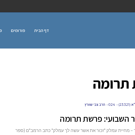
דף הבית
פורומים
פ
תרומה
23.3)
0:24
הרב צבי שוורץ
ר השבועי: פרשת תרומה
 – מחיית עמלק "זכור את אשר עשה לך עמלק" כתב הרמב"ם (ספר