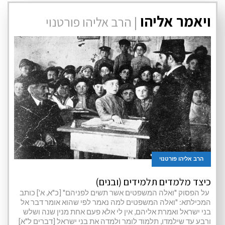
ויאמר אליהו
| הרב אליהו פורטנוי
הרב אליהו פורטנוי
כיצד מלמדים תלמידים (ובנים)
על הפסוק "ואלה המשפטים אשר תשים לפניהם" [כ"א, א'] כותב
המכילתא: "ואלה המשפטים למה נאמר לפי שהוא אומר דבר אל
בני ישראל ואמרת אליהם, אין לי אלא פעם אחת מנין שנה ושלש
ורבע עד שילמדו, תלמוד לומר ולמדה את בני ישראל [דברים ל"א]