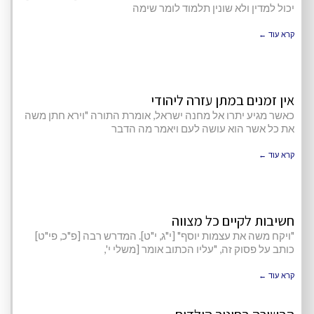
יכול למדין ולא שונין תלמוד לומר שימה
קרא עוד ←
אין זמנים במתן עזרה ליהודי
כאשר מגיע יתרו אל מחנה ישראל, אומרת התורה "וירא חתן משה
את כל אשר הוא עושה לעם ויאמר מה הדבר
קרא עוד ←
חשיבות לקיים כל מצווה
"ויקח משה את עצמות יוסף" [י"ג, י"ט]. המדרש רבה [פ"כ, פי"ט]
כותב על פסוק זה, "עליו הכתוב אומר [משלי י',
קרא עוד ←