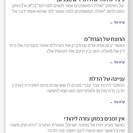
על הפסוק "ואלה המשפטים אשר תשים לפניהם" [כ"א, א'] כותב
המכילתא: "ואלה המשפטים למה נאמר לפי שהוא אומר דבר אל
קרא עוד ←
הרוצח של הגרח"מ
כאשר יבוא אותו אדם שהדביק את הגרח"מ ואזנר בקורונה אל בית
דין של מעלה, הוא יבין היטב את הטעות שלו.
קרא עוד ←
עניינה של הדלת
הנמכר להיות עבד עברי מונים לו שש שנים מיום המכירה (ערכין
יח ב; נדה מח א) ולאחריהם הוא יוצא לחפשי.
קרא עוד ←
אין זמנים במתן עזרה ליהודי
כאשר מגיע יתרו אל מחנה ישראל, אומרת התורה "וירא חתן משה
את כל אשר הוא עושה לעם ויאמר מה הדבר