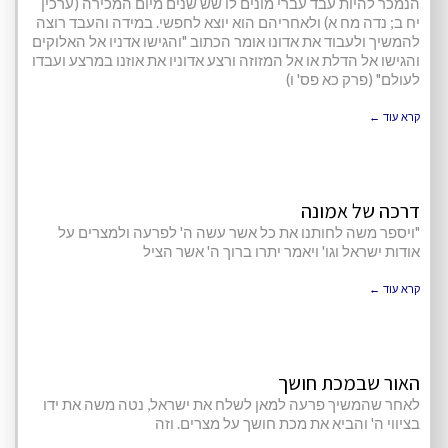
הנמכר להיות עבד עברי מונים לו שש שנים מיום המכירה (ערכין
יח ב; נדה מח א) ולאחריהם הוא יוצא לחפשי. במידה והעבד רוצה
להמשיך ולעבוד את אדונו אומר הכתוב "והגישו אדניו אל האלוקים
והגישו אל הדלת או אל המזוזה ורצע אדוניו את אוזנו במרצע ועבדו
לעולם" (פרק כא פס' ו)
קרא עוד ←
דרכה של אמונה
"ויספר משה לחותנו את כל אשר עשה ה' לפרעה ולמצרים על
אודות ישראל וגו' ויאמר יתרו ברוך ה' אשר הציל
קרא עוד ←
האור שבמכת חושך
לאחר שהמשיך פרעה למאן לשלח את ישראל, נטה משה את ידו
בציווי ה' והביא את מכת חושך על מצרים. וזה