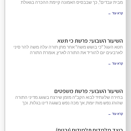
מבית עבדים", כך שבבסיס האמונה קיימת ההכרה בגאולת
קרא עוד ←
השיעור השבועי: פרשת כי תשא
חטא העגל "כי בושש משה" אחר מתן תורה עלה משה להר סיני
לארבעים יום להוריד את התורה לארץ, אומרת התורה
קרא עוד ←
השיעור השבועי: פרשת משפטים
בחירה שלעתיד לבוא הקב"ה מזמן שירצח בשוגג מדיני התורה
שהורג נפש מות יומת, אך מכה נפש בשגגה דינו בגלות. וכך
קרא עוד ←
כיצד מלמדים תלמידים (ובנים)