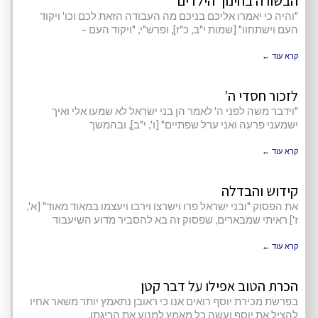
הבשורה בחינוך הילדים
"והיה כי יאמרו אליכם בניכם מה העבודה הזאת לכם וכו' ויקוד
העם וישתחוו" [שמות י"ב, כ"ז], ופרש"י, "ויקוד העם –
קרא עוד ←
לזכור חסדי ה'
"וידבר משה לפני ה' לאמר הן בני ישראל לא שמעו אלי ואיך
ישמעני פרעה ואני ערל שפתיים" [ו', י"ב], ובהמשך
קרא עוד ←
קידוש והבדלה
את הפסוק "ובני ישראל פרו וישרצו וירבו ויעצמו במאוד מאוד" [א',
ז'] ראיתי שמבארים, שפסוק זה בא להסביר מדוע השיעבוד
קרא עוד ←
הכרת הטוב אפילו על דבר קטן
בפרשת מכירת יוסף רואים אנו כי ראובן נתאמץ יותר משאר אחיו
להציל את יוסף ועשה כל מאמץ למנוע את הריגתו,