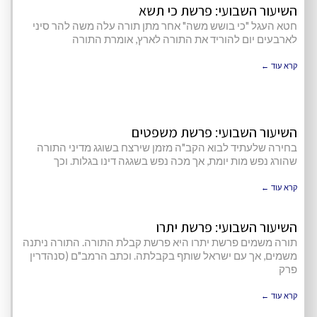
השיעור השבועי: פרשת כי תשא
חטא העגל "כי בושש משה" אחר מתן תורה עלה משה להר סיני
לארבעים יום להוריד את התורה לארץ, אומרת התורה
קרא עוד ←
השיעור השבועי: פרשת משפטים
בחירה שלעתיד לבוא הקב"ה מזמן שירצח בשוגג מדיני התורה
שהורג נפש מות יומת, אך מכה נפש בשגגה דינו בגלות. וכך
קרא עוד ←
השיעור השבועי: פרשת יתרו
תורה משמים פרשת יתרו היא פרשת קבלת התורה. התורה ניתנה
משמים, אך עם ישראל שותף בקבלתה. וכתב הרמב"ם (סנהדרין
פרק
קרא עוד ←