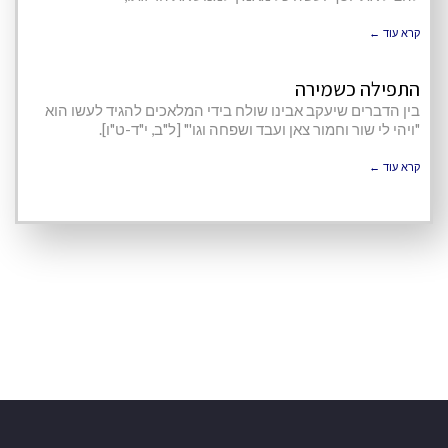
קרא עוד ←
התפילה כשמירה
בין הדברים שיעקב אבינו שולח בידי המלאכים להגיד לעשו הוא
"ויהי לי שור וחמור צאן ועבד ושפחה וגו'" [ל"ב, י"ד-ט"ו].
קרא עוד ←