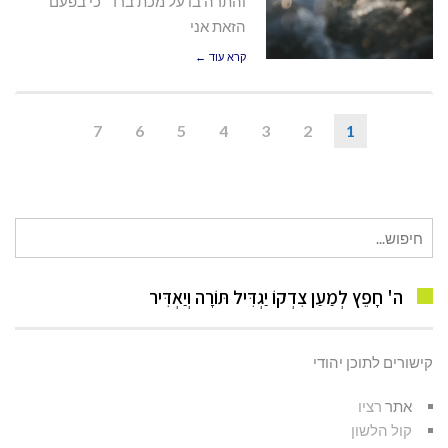
והתרה בו על מכת ברד "כי בפעם
הזאת אני
קרא עוד ←
7
6
5
4
3
2
1
חיפוש
עבור:
ה' חָפֵץ לְמַעַן צִדְקוֹ יַגְדִּיל תּוֹרָה וְיַאְדִּיר
קישורים לתוכן יהודי
אתר
רציו
קול הלשון