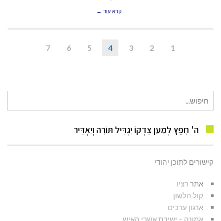
קרא עוד ←
7
6
5
4
3
2
1
חיפוש
עבור:
ה' חָפֵץ לְמַעַן צִדְקוֹ יַגְדִּיל תּוֹרָה וְיַאְדִּיר
קישורים לתוכן יהודי
אתר
רציו
קול הלשון
ארגון ערכים
אמונה – ישיבת אשרי האיש