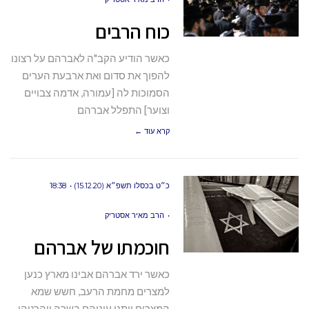
כוח הרבים
כאשר הודיע הקב"ה לאברהם על רצונו
להפוך את סדום ואת ארבעת הערים
הסמוכות לה [עמורה, אדמה צבויים
וצוער] התפלל אברהם
קרא עוד ←
כ״ט בכסלו תשפ״א (15.12.20)
18:38
הרב מאיר אסטריק
חוכמתו של אברהם
כאשר ירד אברהם אבינו מארץ כנען
למצרים מחמת הרעב, חשש שמא
המִצרים ייתנו עיניהם בשרה ויהרגוהו,