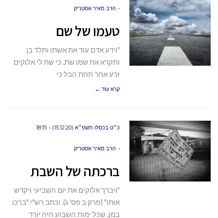
הרב מאיר אסטריק
טעמו של שם
"וידע אדם עוד את אשתו ותלד בן
ותקרא את שמו שת, כי שת לי אלוקים
זרע אחר תחת הבל כי
קרא עוד ←
כ״ט בכסלו תשפ״א (15.12.20)
18:15
הרב מאיר אסטריק
ברכתה של השבת
"ויברך אלוקים את יום השביעי ויקדש
אותו" (פרק ב פס' ג). וכתב רש"י "ברכו
במן, שכל ימות השבוע היה יורד