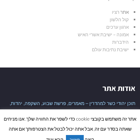
אתר
רציו
קול הלשון
ארגון ערכים
אמונה – ישיבת אשרי האיש
הידברות
ישיבת נתיבות עולם
אודות אתר
תוכן יהודי כשר למהדרין – מאמרים, פרשת שבוע, השקפה, יהדות,
היסטוריה יהודית ועוד
אתר זה משתמש בקובצי cookie כדי לשפר את החוויה שלך. אנו מניחים
שאתה בסדר עם זה, אבל אתה יכול לבטל את הצטרפותך אם אתה
גלי
כל הזכויות שמורות לאתר
רוצה.
קרא עוד
מאשר