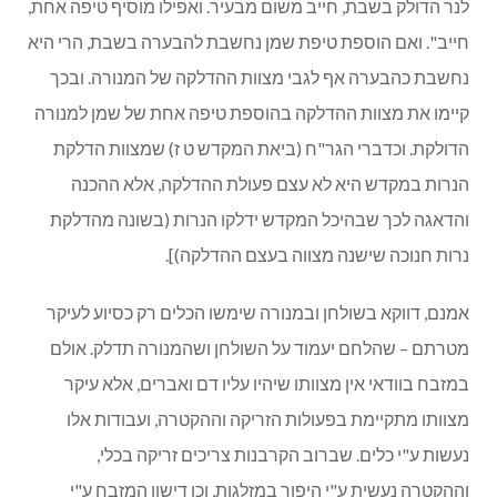
לנר הדולק בשבת, חייב משום מבעיר. ואפילו מוסיף טיפה אחת,
חייב". ואם הוספת טיפת שמן נחשבת להבערה בשבת, הרי היא
נחשבת כהבערה אף לגבי מצוות ההדלקה של המנורה. ובכך
קיימו את מצוות ההדלקה בהוספת טיפה אחת של שמן למנורה
הדולקת. וכדברי הגר"ח (ביאת המקדש ט ז) שמצוות הדלקת
הנרות במקדש היא לא עצם פעולת ההדלקה, אלא ההכנה
והדאגה לכך שבהיכל המקדש ידלקו הנרות (בשונה מהדלקת
נרות חנוכה שישנה מצווה בעצם ההדלקה)].
אמנם, דווקא בשולחן ובמנורה שימשו הכלים רק כסיוע לעיקר
מטרתם – שהלחם יעמוד על השולחן ושהמנורה תדלק. אולם
במזבח בוודאי אין מצוותו שיהיו עליו דם ואברים, אלא עיקר
מצוותו מתקיימת בפעולות הזריקה וההקטרה, ועבודות אלו
נעשות ע"י כלים. שברוב הקרבנות צריכים זריקה בכלי,
וההקטרה נעשית ע"י היפוך במזלגות, וכן דישון המזבח ע"י