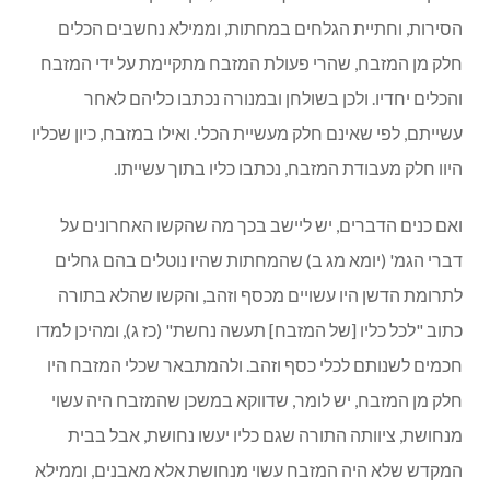
הסירות, וחתיית הגלחים במחתות, וממילא נחשבים הכלים
חלק מן המזבח, שהרי פעולת המזבח מתקיימת על ידי המזבח
והכלים יחדיו. ולכן בשולחן ובמנורה נכתבו כליהם לאחר
עשייתם, לפי שאינם חלק מעשיית הכלי. ואילו במזבח, כיון שכליו
היוו חלק מעבודת המזבח, נכתבו כליו בתוך עשייתו.
ואם כנים הדברים, יש ליישב בכך מה שהקשו האחרונים על
דברי הגמ' (יומא מג ב) שהמחתות שהיו נוטלים בהם גחלים
לתרומת הדשן היו עשויים מכסף וזהב, והקשו שהלא בתורה
כתוב "לכל כליו [של המזבח] תעשה נחשת" (כז ג), ומהיכן למדו
חכמים לשנותם לכלי כסף וזהב. ולהמתבאר שכלי המזבח היו
חלק מן המזבח, יש לומר, שדווקא במשכן שהמזבח היה עשוי
מנחושת, ציוותה התורה שגם כליו יעשו נחושת, אבל בבית
המקדש שלא היה המזבח עשוי מנחושת אלא מאבנים, וממילא