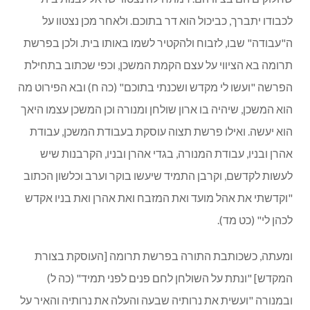
לכבודו יתברך, כביכול הוא דר בתוכם. ולאחר מכן נצטוו על
ה"עבודה" שבו, לזבוח ולהקטיר לשמו באותו בית. ולכן בפרשת
תרומה בא הציווי על עצם הקמת המשכן, וכפי שכתוב בתחילת
הפרשה "ועשו לי מקדש ושכנתי בתוכם" (כה ח) ובא הפירוט מה
הוא המשכן, שיהיה בו ארון שולחן ומנורה וכן המשכן עצמו היאך
הוא יעשה. ואילו פרשת תצוה עוסקת בעבודת המשכן, עבודת
אהרן ובניו, עבודת המנורה, בגדי אהרן ובניו, הקרבנות שיש
לעשות לקדשם, וקרבן התמיד שיעשו בוקר וערב וכלשון הכתוב
"וקדשתי את אהל מועד ואת המזבח ואת אהרן ואת בניו אקדש
לכהן לי" (כט מד).
ומעתה, כשכותבת התורה בפרשת תרומה [העוסקת בצורת
המקדש] "ונתת על השולחן לחם פנים לפני תמיד" (כה ל)
ובמנורה "ועשית את נרותיה שבעה והעלה את נרותיה והאיר על