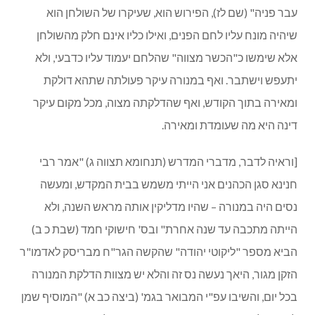
עבר פניה" (שם לז), הפירוש הוא, שעיקרו של השולחן הוא
שיהיה מונח עליו לחם הפנים, ואילו כליו אינם חלק מהשולחן
אלא שימשו כ"הכשר מצווה" שהלחם יעמוד עליו כדבעי, ולא
יתעפש וישתבר. ואף במנורה עיקר פעולתה שתהא דולקת
ומאירה בתוך הקודש, ואף שהדלקתה מצוה, מכל מקום עיקר
דינה היא מה שעומדת ומאירה.
[וראיה לדבר, מדברי המדרש (תנחומא תצווה ג) "אמר רבי
חנינא סגן הכהנים אני הייתי משמש בבית המקדש, ומעשה
נסים היה במנורה – שהיו מדליקין אותה מראש השנה, ולא
הייתה מתכבה עד שנה אחרת" ובס' חישוקי חמד (שבת כ ב)
הביא מספר "ליקוטי יהודה" שהקשה הגר"ח מבריסק לאדמו"ר
הזקן מגור, היאך נעשה נס זה והלא יש מצוות הדלקת המנורה
בכל יום, והשיבו עפ"י המבואר בגמ' (ביצה כב א) "המוסיף שמן