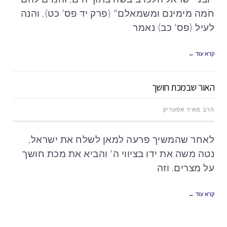
חֹמה מימינם ומשמאלם" (פרק יד פס' כט). והנה
לעיל (פס' כב) נאמר
קרא עוד ←
האור שבמכת חושך
הרב מאיר אסטריק
לאחר שהמשיך פרעה למאן לשלח את ישראל,
נטה משה את ידו בציווי ה' והביא את מכת חושך
על מצרים. וזה
קרא עוד ←