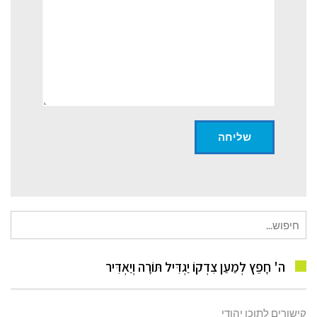
חיפוש
עבור:
ה' חָפֵץ לְמַעַן צִדְקוֹ יַגְדִּיל תּוֹרָה וְיַאְדִּיר
קישורים לתוכן יהודי