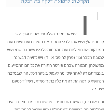
הקדשה: לרפואת דלקה בת רבקה
"ו
יעש את מזבח העלה עצי שטים וגו'; ויעש
קרנותיו וגו'; ויעש את כל כלי המזבח את הסירות ואת היעים ואת
המזרקות את המזלגות ואת המחתות כל כליו עשה נחושת: ויעש
למזבח מכבר וגו'" (פרק לח פס' א – ד). ויש להעיר, דבשונה
מהשולחן והמנורה שבהם פירטה התורה את כליהם המסייעים
בעבודתם רק לאחר שסיימה לעסוק בעיקר הכלי, הרי שבמזבח
הנחושת פירטה התורה את כליו בתוך עשייתו, ויש לידע טעם
שינוי זה.
והנראה בזה, דכאשר מתבוננים בפרשיות תרומה ותצוה, רואים
שחלוקים הם בציוויהם. דמתחילה נצטוו ישראל לבנות בית