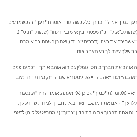
ך כמוך אני ה'", בדרך כלל כשהתורה אומרת "רעך" זה כשמרעים
שמות כ"א, ל"ה), "ושפטתי בין איש ובין רעהו" (שמות י"ח, ט"ז),
"אשר יכה את רעהו (דברים י"ט, ד'), ואם כן כשהתורה אומרת
ר שלך עשה לך רע תאהב אותו.
גימטריא = 13 וע"י שאתה אוהב את חברך ביחסי גומלין גם הוא אוהב אותך – "כמים פנים
 26 גימטריא שם הוי"ה, מידת הרחמים.
ידוע ששם "אלוקים" זה מידת הדין גימטריא – 86, ומילת "כמוך" גם כן 86, מעתה, אומר החיד"א, נסגור
בת לרעך" – אם אתה מתגבר ואוהב את חברך למרות שהרע לך,
 זה אתה תהפוך את מידת הדין "כמוך" (גימטריא אלוקים) ל"אני