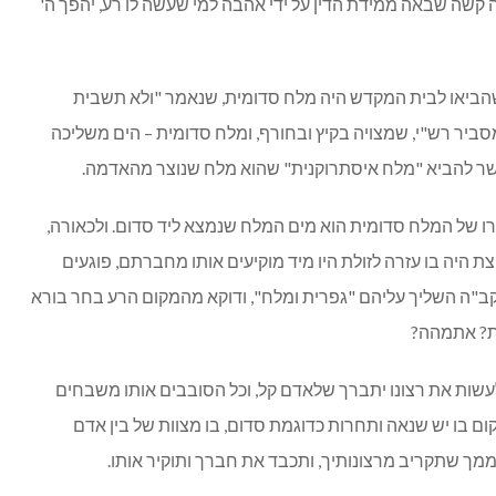
ה קשה שבאה ממידת הדין על ידי אהבה למי שעשה לו רע, יהפך ה'
ביאו לבית המקדש היה מלח סדומית, שנאמר "ולא תשבית
סביר רש"י, שמצויה בקיץ ובחורף, ומלח סדומית – הים משליכה
פשר להביא "מלח איסתרוקנית" שהוא מלח שנוצר מהאדמה.
 של המלח סדומית הוא מים המלח שנמצא ליד סדום. ולכאורה,
 היה בו עזרה לזולת היו מיד מוקיעים אותו מחברתם, פוגעים
הקב"ה השליך עליהם "גפרית ומלח", ודוקא מהמקום הרע בחר בורא
ת? אתמהה?
עשות את רצונו יתברך שלאדם קל, וכל הסובבים אותו משבחים
ום בו יש שנאה ותחרות כדוגמת סדום, בו מצוות של בין אדם
מך שתקריב מרצונותיך, ותכבד את חברך ותוקיר אותו.