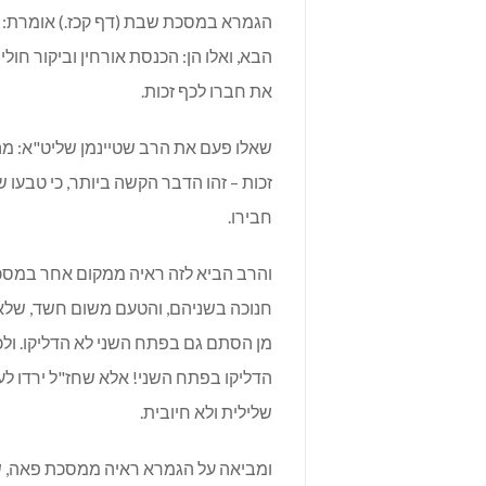
הגמרא במסכת שבת (דף קכז.) אומרת: שש
הבא, ואלו הן: הכנסת אורחין וביקור חו
את חברו לכף זכות.
שאלו פעם את הרב שטיינמן שליט"א: מה
זכות – זהו הדבר הקשה ביותר, כי טבעו
חבירו.
והרב הביא לזה ראיה ממקום אחר במסכת
חנוכה בשניהם, והטעם משום חשד, שלא 
מן הסתם גם בפתח השני לא הדליקו. ולכא
הדליקו בפתח השני! אלא שחז"ל ירדו לע
שלילית ולא חיובית.
ומביאה על הגמרא ראיה ממסכת פאה, 