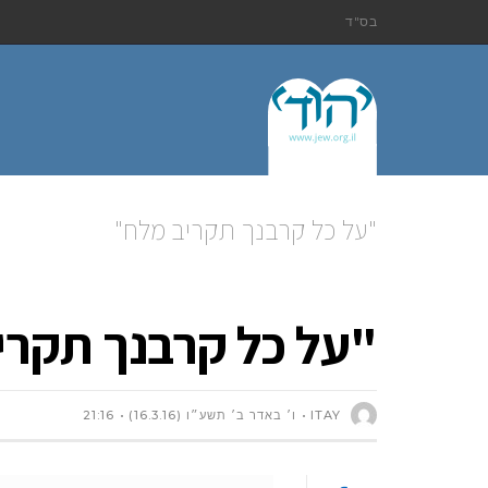
בס"ד
"על כל קרבנך תקריב מלח"
"על כל קרבנך תקרי
ITAY
ו׳ באדר ב׳ תשע״ו (16.3.16)
21:16