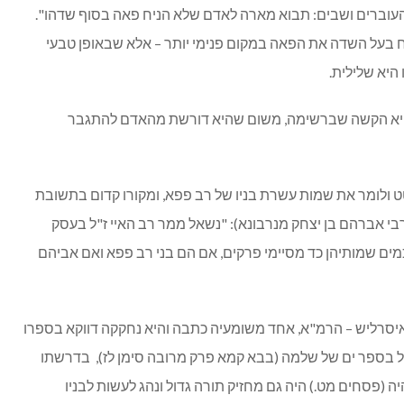
העוברים ושבים: תבוא מארה לאדם שלא הניח פאה בסוף שדהו".
ח בעל השדה את הפאה במקום פנימי יותר – אלא שבאופן טבעי
יא שלילית.
ות היא הקשה שברשימה, משום שהיא דורשת מהאדם להתגבר
 ולומר את שמות עשרת בניו של רב פפא, ומקורו קדום בתשובת
בי אברהם בן יצחק מנרבונא): "נשאל ממר רב האיי ז"ל בעסק
ים שמותיהן כד מסיימי פרקים, אם הם בני רב פפא ואם אביהם
איסרליש – הרמ"א, אחד משומעיה כתבה והיא נחקקה דווקא בספרו
"ל בספר ים של שלמה (בבא קמא פרק מרובה סימן לז), בדרשתו
(פסחים מט.) היה גם מחזיק תורה גדול ונהג לעשות לבניו