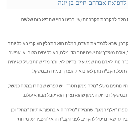
רפואת אברהם חיים בן יונה
מלח להקרבת הקרבנות (עי' רבינו בחיי שהביא בזה שלשה
בן, שבא ללמד את האדם, המלח הוא התבלין העיקרי באוכל יותר
 אולם מאידך אם ישים יותר מדי מלח, האוכל יהיה מלוח ואי אפשר
ה נותן לאדם מה שמגיע לו בדיוק, לא יותר מדי שהתבשיל לא יהיה
היה תפל. הקב"ה נותן לאדם את הנצרך במידה ובמשקל.
 היו נותנים משל: "מלח ממון חסר", ויש לפרש שבחרו במלח כמשל,
משקל, ובדיוק הממון שהוא נצרך הוא יקבל מבורא עולם.
בספרו "אלף המגן", שהמילה "מלח" היא בהפוך אותיות "מחל" וכן
יותר שאדם יכול להקריב לפני הקב"ה הוא להעביר על מידותיו