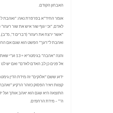
האבחון הקודם.
אומר החיד"א בפרפרת נאה: "ואהבת לרע
לאדם, "וכי יגוף שור איש את שור רעהו" (
"אשר ירצח את רעהו" (דברים ד', מ"ב), 
ואהבת ל"רעך" הפשט הוא שגם אם החב
והנה "אהבה" ב
אל פנים כן לב האדם לאדם" ואם יש לנו "אהבה" ועוד "אהבה" =
קצוות ויאיר הפסוק כזוהר הרקיע "ואה
התוצאה היא שגם הוא יאהב אותך ועל ידי
ה'" – מידת הרחמים.