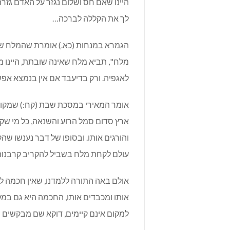
היינו שאם חס ושלום נגזר על האדם גזר
לך את הקללה לברכה…
הגמרא במנחות (כא.) אומרת שהמלח שה
מלח", תביא מלח שאינה שובתת, היינו מ
לאגפיה. ורק בדיעבד אם אין בנמצא א
אומר המאירי במסכת שבת (קח:) שמקורו
ארץ סדום סמל הרוע והשנאה, כל מי שקצת
והורגים אותו. ובסופו של דבר נענשו ש
עולם לקחת מלח בשביל להקריב קרבנו
אולם באה התורה ללמדנו, שאין חכמה ל
אותו ומכבדים אותו, החכמה היא גם במק
למקום אינם קיימים, דוקא שם מבקשים מ