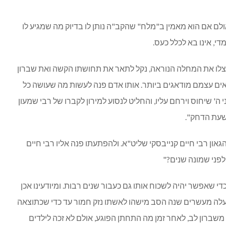
ולם אם הוא מאמין ב"מלח" שהקב"ה נותן לו בדיוק מה שמגיע לו
י, אינו בא לכלל כעס.
 אצלו את המחלה הנוראה, נקל לתאר את תחושתו הקשה ואת שברון
ים עצמם מודאגים ביותר. אותו אדם פנה לעשות מה שעושה כל
ה' שיחוס וירחם עליו, והחליט לנסוע למירון לקברו של רבי שמעון
בשעת הדחק".
און רבי חיים קנייבסקי שליט"א. ולהפתעתו פנה אליו רבי חיים
פני שמונה שנים?"
די שאפשר יהיה לשכוח אותו גם כעבור שנים רבות. ומיודעינו אכן
למעלה מעשרים שנה הסב מישהו לאשתו נזק חמור עד כדי שכתוצאה
שברון לב, לאחר זמן מה התחתן הפוגע, אולם לא זכה לילדים