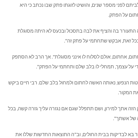
ביתם לפני מספר שנים, והושיט לזוגתו פתק שבו נכתב כי היא
תום על הפתק.
 התעורר בה והציף את לבה בתסכול ובכעס לא היתה מסוגלת
בכל זאת, אבקש שתחתמי על פתק זה".
ם, אחתום, אולם לסלוח לו אינני מסוגלת". אך הרב לא הסתפק
י על עצמך, תמחלי לו בלב שלם ותחתמי על הפתק".
ת הנפש, נאותה האשה לחתום ולמחול בלב שלם. רבי חיים ביקש
ת המקור.
 הזה אתך למירון, ושם תתפלל שגם אם נגזרה עליך גזרה קשה, בכל
ה של אשתך".
זר בא לבדיקות בבית החולים, וב"ה התוצאות החדשות שללו את