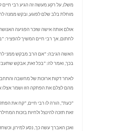
משלו, על רקע מעשה זה הגיע רבי חיים ל
מוחלת בלב שלם לפוגע, ובקש ממנה לח
אולם אותה אישה שזכר הפגיעה האנושה
לחתום, אך רבי חיים המשיך להפציר: "
האשה הגיבה: "אם הרב מבקש ממני לחתו
בכך, ואמר לה: "בכל זאת, אבקש שתעבד
לאחר דקות ארוכות של מחשבה והתחבטו
מהם לצלם את הפתקה הזו ושמר אצלו א
"כעת", הורה לו רבי חיים, "קח את הפתק
זאת תזכה להינצל ולחיות בזכות המחיל
ואכן האברך עשה כך, נסע למירון, וכשח