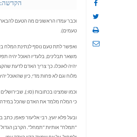
הקדשה: ל
וכבר עמדו הראשונים מה הטעם להבאת 
טעמים).
ואפשר לתת טעם נוסף לנתינת המלח בקר
משאר תבלינים, בלעדיו האוכל יהיה תפל,
יהיה לאוכלו. כך צריך האדם לדעת שהקב"
מלוח וגם לא פחות מדי, כיון שהאוכל י
וכמו שמצינו בכתובות (סו:), שבירושלים
כי המלח מלמד את האדם שהכל במידה וב
ובעל פלא יועץ, רבי אליעזר פאפו, כתב 
"תמלח" אותיות "תמחל". הקרבן הגדול ב
ולמחול, על אף שמצד הדין הצדק עמו.