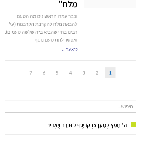
מלח"
וכבר עמדו הראשונים מה הטעם
להבאת מלח להקרבת הקרבנות (עי'
רבינו בחיי שהביא בזה שלשה טעמים).
ואפשר לתת טעם נוסף
קרא עוד ←
7
6
5
4
3
2
1
חיפוש
עבור:
ה' חָפֵץ לְמַעַן צִדְקוֹ יַגְדִּיל תּוֹרָה וְיַאְדִּיר