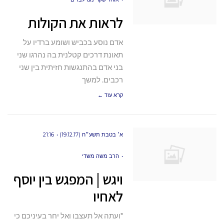
לראות את הקולות
אדם נוסע בכביש ושומע ברדיו על
תאונת דרכים קטלנית בה נהרגו שני
בני אדם בהתנגשות חזיתית בין שני
רכבים. למשך
קרא עוד ←
א׳ בטבת תשע״ח (19.12.17)
21:16
הרב משה משדי
ויגש | המפגש בין יוסף
לאחיו
"ועתה אל תעצבו ואל יחר בעיניכם כי