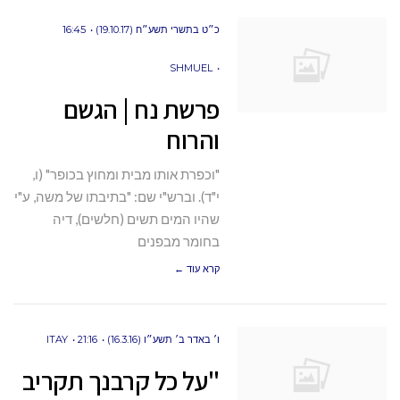
כ״ט בתשרי תשע״ח (19.10.17)
16:45
SHMUEL
פרשת נח | הגשם
והרוח
"וכפרת אותו מבית ומחוץ בכופר" (ו,
י"ד). וברש"י שם: "בתיבתו של משה, ע"י
שהיו המים תשים (חלשים), דיה
בחומר מבפנים
קרא עוד ←
ו׳ באדר ב׳ תשע״ו (16.3.16)
21:16
ITAY
"על כל קרבנך תקריב