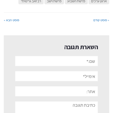
ארגון ערכים
פרשת השבוע
פרשת וישב
רב זאב גרינוולד
« פוסט קודם
פוסט הבא »
השארת תגובה
שם:*
אימייל*
אתר:
תגובה