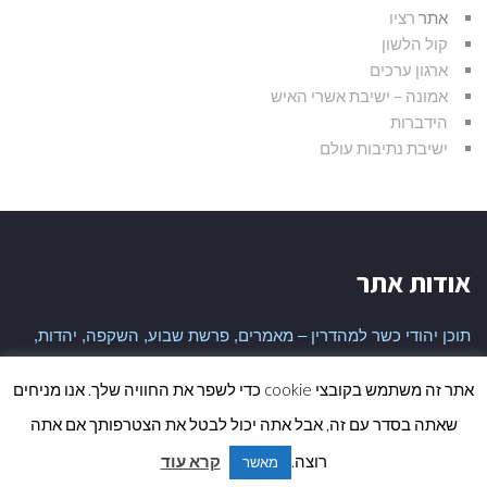
אתר
רציו
קול הלשון
ארגון ערכים
אמונה – ישיבת אשרי האיש
הידברות
ישיבת נתיבות עולם
אודות אתר
תוכן יהודי כשר למהדרין – מאמרים, פרשת שבוע, השקפה, יהדות,
היסטוריה יהודית ועוד
אתר זה משתמש בקובצי cookie כדי לשפר את החוויה שלך. אנו מניחים
שאתה בסדר עם זה, אבל אתה יכול לבטל את הצטרפותך אם אתה
גלי
כל הזכויות שמורות לאתר
רוצה.
קרא עוד
מאשר
לר
נבנה ע"י
ALEFBT
| קרדיט תמונות
PIXABAY