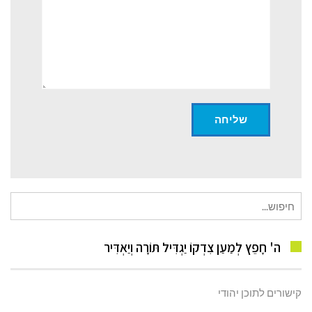
חיפוש
עבור:
ה' חָפֵץ לְמַעַן צִדְקוֹ יַגְדִּיל תּוֹרָה וְיַאְדִּיר
קישורים לתוכן יהודי