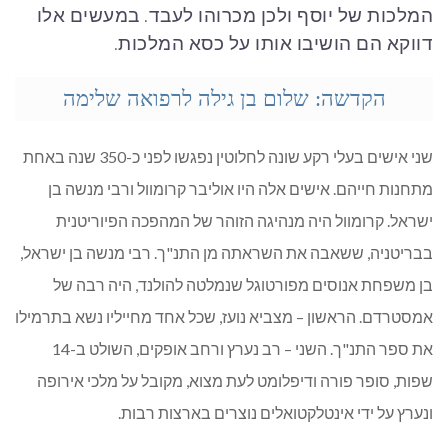
המלכות של יוסף ולכן מכרוהו לעבד. במעשים אלו
דווקא הם הושיבו אותו על כסא המלכות.
הקדשה: שלום בן גילה לרפואה שלימה
שני אישים בעלי רקע שונה לחלוטין נפגשו לפני כ-350 שנה באחת
מתחנות חייהם. אישים אלה היו אוליבר קרומוול ורבי מנשה בן
ישראל. קרומוול היה מנהיגה הזוהר של המהפכה הפיוריטנית
בבריטניה, ששאבה את השראתה מן התנ"ך. רבי מנשה בן ישראל,
בן משפחת אנוסים מפורטוגל שנמלטה להולנד, היה רבה של
אמסטרדם. הראשון – מצביא נועז, שכל אחד מחייליו נשא בתרמילו
את ספר התנ"ך. השני – רב נערץ ורחב אופקים, השולט ב-14
שפות, סופר פורה ודיפלומט לעת מצוא, מקובל על מלכי אירופה
ונערץ על ידי אינטלקטואלים נוצרים בארצות רבות.