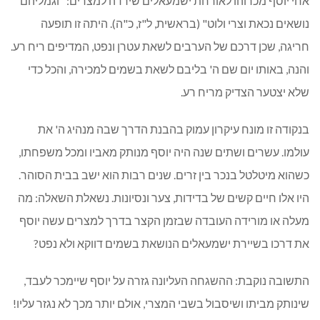
אחי יוסף מכרוהו לאורחת ישמעאלים שירדה למצרים: "וגמליהם
נושאים נכאת וצרי ולוט" (בראשית, ל"ז, כ"ה). היתה זו תופעה
חריגה, שכן דרכם של הערבים לשאת עטרן ונפט, המדיפים ריח רע.
והנה, באותו יום שם ה' בליבם לשאת בשמים למכירה, והכל כדי
שלא יצטער הצדיק מריח רע.
בנקודה זו מונח עיקרון עמוק בהבנת הדרך שבה מנהיג ה' את
עולמו. עשרים ושתים שנה היה יוסף מנותק מאביו ומכל משפחתו,
כשהוא מיטלטל בנכר בין זרים. שנים רבות הוא ישב בבית הסוהר.
היו אלו חיים קשים של בדידות, צער ונסיונות. נשאלת השאלה: מה
מעלה או מורידה העובדה שבזמן הקצר בדרך למצרים עשה יוסף
את דרכו בשיירת ישמעאלים הנושאת בשמים דווקא ולא נפט?
התשובה נוקבת: ההשגחה העליונה גזרה על יוסף שיימכר לעבד,
שינותק מביתו ושיסבול בשבי המצרי, אולם יותר מכך לא נגזר עליו!