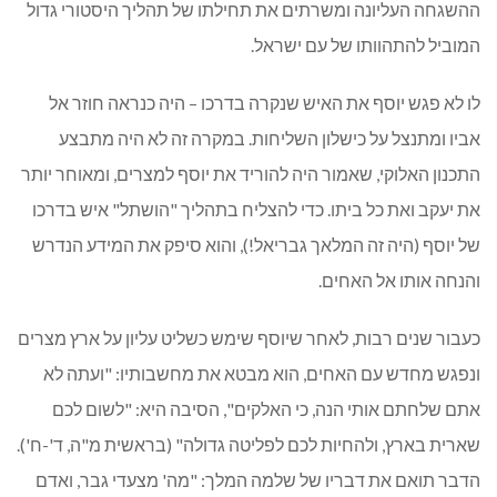
ההשגחה העליונה ומשרתים את תחילתו של תהליך היסטורי גדול
המוביל להתהוותו של עם ישראל.
לו לא פגש יוסף את האיש שנקרה בדרכו – היה כנראה חוזר אל
אביו ומתנצל על כישלון השליחות. במקרה זה לא היה מתבצע
התכנון האלוקי, שאמור היה להוריד את יוסף למצרים, ומאוחר יותר
את יעקב ואת כל ביתו. כדי להצליח בתהליך "הושתל" איש בדרכו
של יוסף (היה זה המלאך גבריאל!), והוא סיפק את המידע הנדרש
והנחה אותו אל האחים.
כעבור שנים רבות, לאחר שיוסף שימש כשליט עליון על ארץ מצרים
ונפגש מחדש עם האחים, הוא מבטא את מחשבותיו: "ועתה לא
אתם שלחתם אותי הנה, כי האלקים", הסיבה היא: "לשום לכם
שארית בארץ, ולהחיות לכם לפליטה גדולה" (בראשית מ"ה, ד'-ח').
הדבר תואם את דבריו של שלמה המלך: "מה' מצעדי גבר, ואדם