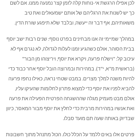
לכן אפילו הרגשת אי-נוחות קלה לזמן קצר נמנעה ממנו. אם לשם
כך יש לשנות את הרגליהם של אותם ישמעאלים ואת טיב
משאותיהם, אף דבר זה ייעשה, ובלבד שלא תיפגע שורת הדין.
במהלך שמיימי זה אנו מבחינים בפרט נוסף: שנים רבות ישב יוסף
בבית הסוהר, אולם כשהגיע זמנו לעלות לגדולה, לא נגרם אף לא
עיכוב קל: "וישלח פרעה, ויקרא את יוסף, ויריצוהו מן הבור"
(בראשית מ"א, י"ד). במהירות ובמרוצה הובל יוסף אחר כבוד כדי
להיות משנה למלך מצרים. במבט שטחי נראה, כאילו נחפז פרעה
להביא לפניו את יוסף כדי למצוא פתרון לחלומות שהעיקו עליו,
אולם מבט מעמיק מגלה שההשגחה הפרטית הפעילה את פרעה
ואת אנשיו במהירות מרבית כדי לחלץ את יוסף מבור המאסר, כיוון
שבדיוק באותה שעה תם מועד סבלו.
פרטים אלו באים ללמד על הכלל כולו. הכול מתנהל מתוך חשבונות