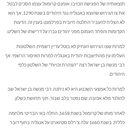
תוצאותיה של הפגישה הכזיבו. אומנם קרומוול עצמו הסכים לבטל
את צו הגירוש שהוצא באנגליה נגד היהודים בשנת 1290, אך הוא
לא הצליח להעביר החלטה חיובית בפרלמנט בענין זה. הדעות
הקדומות והפחד העמום מפני יהודים גברו על דרישתו של השליט.
למרות שצו הגירוש העתיק לא בוטל עדיין רשמית. השלטונות
העלימו עין מהתישבות יהודית באנגליה למרות האיסור הרשמי. אך
רבי מנשה בן ישראל רצה "הצהרת זכויות" של השלטון כלפי
היהודים.
למרות כל אמצעי השכנוע היא לא ניתנה. רבי מנשה בן ישראל שב
להולנד מלא אכזבה, שם נפטר בלב שבור, תוך תחושת כשלון.
לאחר מותו של קרומוול בשנת 1658, החלה באי הבריטי מלחמה
כללית. בשנת 1660 עלה צ'רלס סטיוארט על אנגליה בחוף דובר