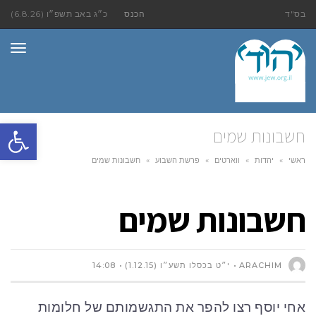
בס"ד
הכנס
כ״ג באב תשפ״ו (6.8.26)
תפר
פתח סרגל
חשבונות שמים
ראשי
»
יהדות
»
ווארטים
»
פרשת השבוע
»
חשבונות שמים
חשבונות שמים
ARACHIM
י״ט בכסלו תשע״ו (1.12.15)
14:08
אחי יוסף רצו להפר את התגשמותם של חלומות