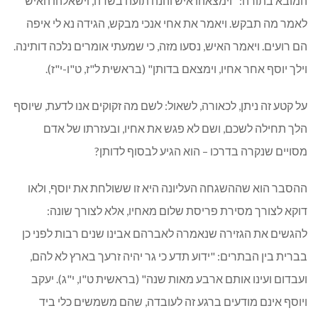
המובא בתורה: "וימצאהו איש והנה תועה בשדה, וישאלהו האיש
לאמר מה תבקש. ויאמר את אחי אנכי מבקש, הגידה נא לי איפה
הם רועים. ויאמר האיש, נסעו מזה, כי שמעתי אומרים נלכה דותינה.
וילך יוסף אחר אחיו, וימצאם בדותן" (בראשית ל"ז, ט"ו-י"ז).
על קטע זה ניתן, לכאורה, לשאול: לשם מה זקוקים אנו לדעת, שיוסף
הלך תחילה לשכם, ושם לא פגש את אחיו, ובעזרתו של אדם
מסויים שנקרה בדרכו – הוא הגיע לבסוף לדותן?
ההסבר הוא שההשגחה העליונה היא זו ששולחת את יוסף, ולאו
דוקא לצורך מסירת פריסת שלום מאחיו, אלא לצורך שונה:
להגשים את הגזירה שנאמרה לאברהם אבינו שנים רבות לפני כן
בברית בין הבתרים: "ידוע תדע כי גר יהיה זרעך בארץ לא להם,
ועבדום ועינו אותם ארבע מאות שנה" (בראשית ט"ו, י"ג). יעקב
ויוסף אינם מודעים ברגע זה לעובדה, שהם משמשים כלי ביד