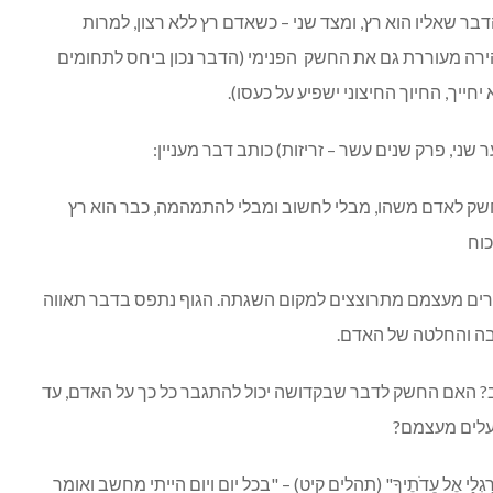
בר שאליו הוא רץ, ומצד שני – כשאדם רץ ללא רצון, למרות
ירה מעוררת גם את החשק הפנימי (הדבר נכון ביחס לתחומים
חייך, החיוך החיצוני ישפיע על כעסו).
שני, פרק שנים עשר – זריזות) כותב דבר מעניין:
שק לאדם משהו, מבלי לחשוב ומבלי להתמהמה, כבר הוא רץ
כוח
רים מעצמם מתרוצצים למקום השגתה. הגוף נתפס בדבר תאווה
בה והחלטה של האדם.
ב? האם החשק לדבר שבקדושה יכול להתגבר כל כך על האדם, עד
עלים מעצמם?
בָה רַגְלַי אֶל עֵדֹתֶיךָ" (תהלים קיט) – "בכל יום ויום הייתי מחשב ואומר