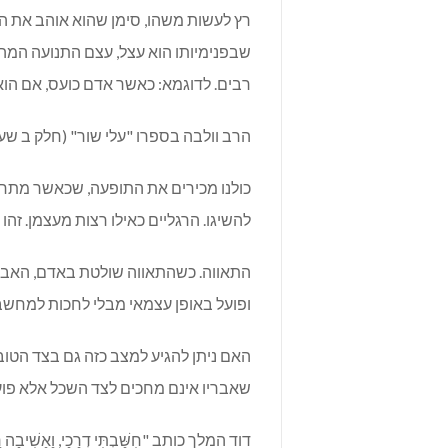
רץ לעשות משהו, סימן שהוא אוהב את הד
שבפנימיותו הוא עצל, עצם התנועה המה
רבים. לדוגמא: כאשר אדם כועס, אם הוא י
הרב וולבה בספרו "עלי שור" (חלק ב שער 
כולנו מכירים את התופעה, שכאשר מתח
להשיגו. הרגליים כאילו רצות מעצמן. זהו 
התאווה. כשהתאווה שולטת באדם, האב
ופועל באופן עצמאי מבלי לחכות למחש
האם ניתן להגיע למצב כזה גם בצד הטו
שאבריו אינם מחכים לצד השכל אלא פו
דוד המלך כותב "חִשַּׁבְתִּי דְרָכָי, וָאָשִׁי