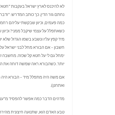
לא להיכנס לארץ ישראל בעקבות "חטא" 
נחתם גזר הדין. כך כותב המדרש: "ודבר
כמה פעמים, וכיוון שבקשתי עליהם רחמים 
כשאתפלל על עצמי שיקבל ממני? וכיוון 
מיד קפץ עליו ונשבע בשמו הגדול שלא 
חשבון – אם הבורא מחל לבני ישראל על 
ימחל גם לי על חטא קל שכזה. מחשבה 
יותר. כשהבורא ראה שמשה דוחה את התפ
אם משה היה מתפלל מיד – הבורא היה מו
ואתחנן).
מדהים הדבר כמה אפשר להפסיד מ"עצלו
טבע האדם הוא, שתנועה חיצונית מהירה וז