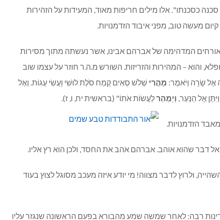
סכנה כסכנתו". אלו מילים חריפות מאוד, המעידות על הזהירות
ם מעשה טוב, מפני איבוד הזדמנויות.
ורחים המדהימה של אברהם אבינו, אשר נעשתה מתוך מסירות
לא, והוא – המהירות והזריזות. השורש מ.ה.ר חוזר על עצמו שוב
אֶל שָׂרָה וַיֹּאמֶר:
מַהֲרִי
שְׁלֹשׁ סְאִים קֶמַח סֹלֶת לוּשִׁי וַעֲשִׂי עֻגוֹת. וְאֶל
יִּתֵּן אֶל הַנַּעַר,
וַיְמַהֵר
לַעֲשׂוֹת אֹתוֹ" (בראשית יח, ו, ז).
בד הזדמנויות.
 אל דבר שהוא אוהב. אברהם אהב את החסד, ולכן הוא רץ אליו.
שהייה, ולרוץ לדבר מצווה! מי יודע איזה מעכב מסוגל לצוץ בעוד
דינות רבה: לאחר שמשה שמע מהבורא בפעם הראשונה שנגזר עליו