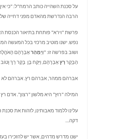
על סכנת השהייה כותב הרמח"ל: "כי אין 
הרבה הנדרשת מהאדם מפני דחייה של קיו
פרשת "וירא" פותחת בתיאור הכנסת הא
נפש. ישנו מוטיב מרכזי בכל המעשה המופ
ושוב בפרשה זו: "
וַיְמַהֵר
אַבְרָהָם הָאֹהֱלָה 
הַבָּקָר
רָץ
אַבְרָהָם, וַיִּקַּח בֶּן בָּקָר רַךְ וָטוֹב וַ
אברהם ממהר, אברהם רץ. אברהם לא מא
המילה "רוץ" היא מלשון "רצון". אדם רץ
עלינו ללמוד מאבותינו, לזהות את סכנת ה
דקה…
ישנו מדרש מדהים, אשר יש להזכירו בע