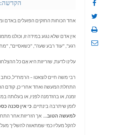
הקדשה: ל
אחד הכוחות החזקים הפועלים באדם ומשפ
אין אדם שלא נגוע במידה זו, וכולנו מת
רגע", "עוד רבע שעה", "כשאסיים", "מח
עלינו לדעת, שזריזות היא אֵם כל ההצלחות
רבי משה חיים לוצאטו – הרמח"ל, כותב 
התחלת המעשה ואחד אחרי כן. קודם הת
זמנה, או בהזדמנה לפניו, או בעלותה במ
לזמן שיתרבה בינתיים.
כי אין סכנה כס
למעשה הטוב…
אך הזריזות אחר התחל
להקל מעליו כמי שמתאווה להשליך מעליו