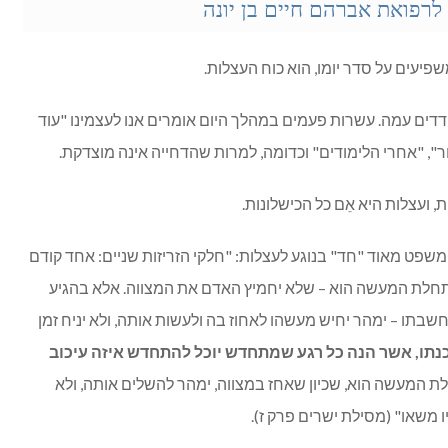
רפואת אברהם חיים בן יונה
יעים על סדר יומו, הוא כוח העצלות.
מודדים עמה. עשרות פעמים במהלך היום אומרים אנו לעצמינו "עוד
ר", "אחרי הלימודים" וכדומה, למרות שהדחייה אינה מוצדקת.
, ועצלות היא אֵם כל הכישלונות.
משפט מאוד "חד" בנוגע לעצלות: "חלקי הזריזות שניים: אחד קודם
חלת המעשה הוא – שלא יחמיץ האדם את המצווה. אלא בהגיע
חשבתו – ימהר יחיש מעשהו לאחוז בה ולעשות אותה, ולא יניח זמן
כנתו, אשר הנה כל רגע שמתחדש יוכל להתחדש איזה עיכוב
ת המעשה הוא, שכיון שאחז במצווה, ימהר להשלים אותה, ולא
 משאו" (מסילת ישרים פרק ז).