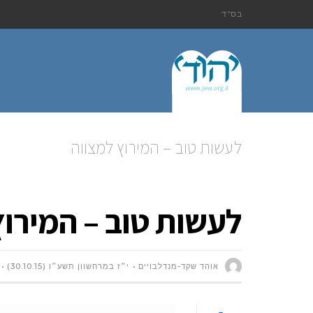
בס"ד
לעשות טוב – המירוץ למצווה
לעשות טוב – המירוץ
אוהד שקד-מנדלבויים
י״ז במרחשוון תשע״ו (30.10.15)