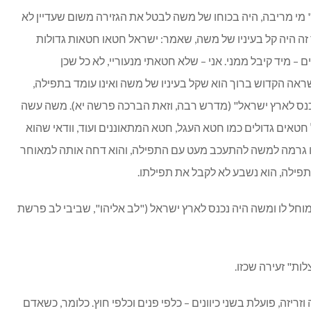
מי מריבה, היה בכוחו של משה לבטל את הגזירה משום שעדיין לא
 זה היה קל בעיניו של משה, שאמר: ישראל חטאו חטאות גדולות
– מיד קיבל ממני. אני – שלא חטאתי מנעוריי, לא כל שכן
שראה הקדוש ברוך הוא שקל בעיניו של משה ואינו עומד בתפילה,
יכנס לארץ ישראל" (מדרש רבה, וזאת הברכה פרשה יא). משה עשה
חטאים גדולים כמו חטא העגל, חטא המתאוננים ועוד, וודאי שהוא
זו גרמה למשה להתעכב מעט עם התפילה, והוא דחה אותה למאוחר
ילה, הוא נשבע לא לקבל את תפילתו.
חל לו ומשה היה נכנס לארץ ישראל ("לב אליהו", שביבי לב פרשת
ת" זעירה שכזו.
ריזה, פועלת בשני כיוונים – כלפי פנים וכלפי חוץ. כלומר, כשאדם