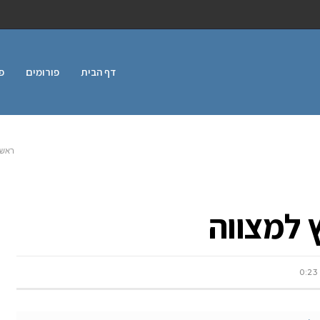
דף הבית
פורומים
פ
ראשי
 למצווה
0:23