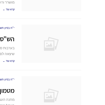
מושרר ורו
קרא עוד ←
י״ח בסיון תש״פ (20
הש"ס –
בערבות סי
שיצאה לסי
קרא עוד ←
י״ח בסיון תש״פ (20
מטמון
מחנה העבו