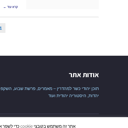
קרא עוד ←
1
אודות אתר
תוכן יהודי כשר למהדרין – מאמרים, פרשת שבוע, השקפה
יהדות, היסטוריה יהודית ועוד
נבנה ע"י
ALEFBT
| קרדיט תמונות
PIXABAY
אתר זה משתמש בקובצי cookie כדי לשפר את החוויה שלך. אנו מניחים שאתה בסדר עם זה, אבל אתה יכול לבטל את הצטרפותך אם אתה רוצה.