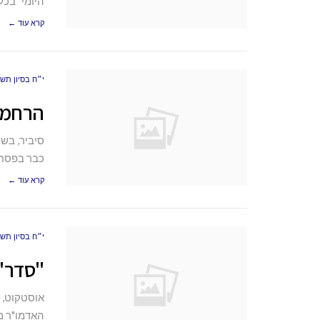
היומי" בכ
קרא עוד ←
י״ח בסיון תש״פ (20
הרחמן 
סיביר, בש
כבר בפסח,
קרא עוד ←
י״ח בסיון תש״פ (20
"סדר" 
אוסטקוט, ס
האדמו"ר מ