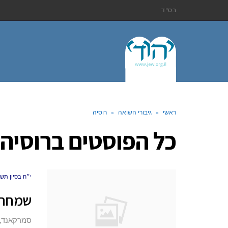
בס"ד
ראשי
»
גיבורי השואה
»
רוסיה
כל הפוסטים ב
רוסיה
י״ח בסיון תש״פ (20
שמחת-
סמרקאנד, 