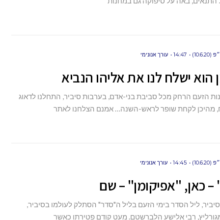
ל התנאים, באה על סיפוקה גם במחנות
10.6.)
14:47
עורך אנונימי
הוא ישלח לנו את אליהו הנביא
נות הזעם הרחק מכל סביבת בני-אדם, בערבות סיביר, התחלנו לדאוג
 מהיכן לקחת שופר לראש-השנה… אמנם הצלחנו לאתר
10.6.)
14:45
עורך אנונימי
– כאן, "אפיקומן" – שם
יביר, ליל הסדר בימי הזעם בליל ה"סדר" הסתלק לעולמו בסיביר,
גורליץ, רבי אלישע הלברשטם. מעט קודם פטירתו כאשר