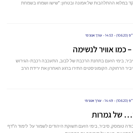
קד במלוא ההתלהבות של אמונה ובטחון: "שישו ושמחו בשמחת
10.6.)
14:53
עורך אנונימי
 כמו אוויר לנשימה
ביר, בימי הזעם בתחנת הרכבת של לבוב, התעכבה רכבת-הגירוש
ביר הרחוקה. הקומוניסטים התירו ברגע האחרון את ירידת הרב
10.6.)
14:49
עורך אנונימי
… של גמרות
דה טומסק, סיביר, בימי הזעם תשוקת היהודים לשמור על לימוד ה"דף