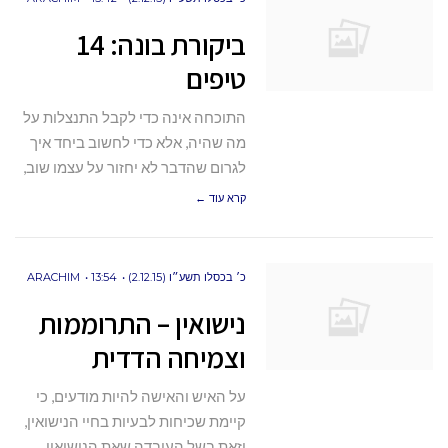
ביקורת בונה: 14
טיפים
התוכחה אינה כדי לקבל התנצלות על
מה שהיה, אלא כדי לחשוב ביחד איך
לגרום שהדבר לא יחזור על עצמו שוב,
קרא עוד ←
כ׳ בכסלו תשע״ו (2.12.15)
13:54
ARACHIM
נישואין – התרוממות
וצמיחה הדדית
על האיש והאישה להיות מודעים, כי
קיימת שכיחות לבעיות בחיי הנישואין,
וזאת בשל העובדה שאת הנישואין