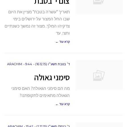
צום י' בטבת
תאריך "עשרה בטבת" מציין את היום
שבו החל המצור על ירושלים בימי
צדקיהו המלך. מצור זה נמשך כשנתיים
וחצי, עד
קרא עוד ←
ד׳ בטבת תשע״ו (16.12.15)
9:44
ARACHIM
סימני גאולה
מה הם סימני הגאולה? האם סימני
הגאולה מתאימים לתקופתנו?
קרא עוד ←
כ׳ בכסלו תשע״ו (2.12.15)
15:42
ARACHIM