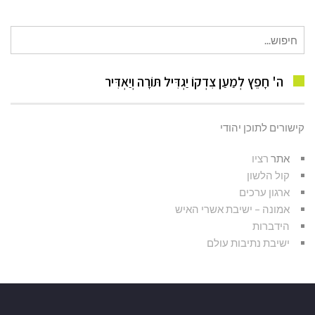
חיפוש
עבור:
ה' חָפֵץ לְמַעַן צִדְקוֹ יַגְדִּיל תּוֹרָה וְיַאְדִּיר
קישורים לתוכן יהודי
אתר
רציו
קול הלשון
ארגון ערכים
אמונה – ישיבת אשרי האיש
הידברות
ישיבת נתיבות עולם