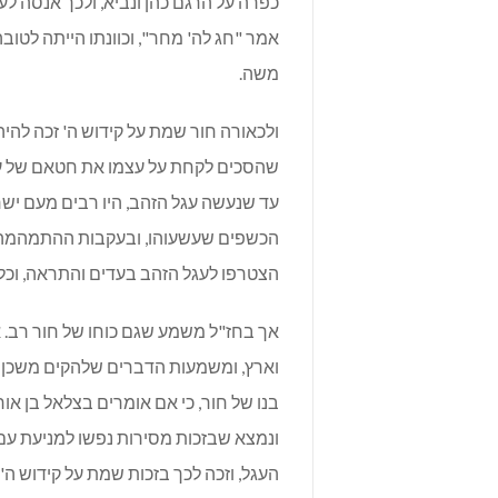
כפרה על הרגם כהן ונביא, ולכך אנסה ל
אמר "חג לה' מחר", וכוונתו הייתה לטוב
משה.
ולכאורה חור שמת על קידוש ה' זכה להיהר
שהסכים לקחת על עצמו את חטאם של עם י
עד שנעשה עגל הזהב, היו רבים מעם י
הכשפים שעשעוהו, ובעקבות ההתמהמהו
הצטרפו לעגל הזהב בעדים והתראה, וכל 
אך בחז"ל משמע שגם כוחו של חור רב. 
וארץ, ומשמעות הדברים שלהקים משכן נצ
בנו של חור, כי אם אומרים בצלאל בן אורי
ונמצא שבזכות מסירות נפשו למניעת עם
העגל, וזכה לכך בזכות שמת על קידוש ה'.