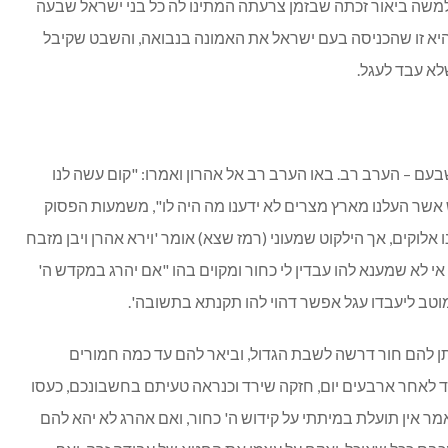
למשה ביאור זכתה שבזמן צרעתה המתינו לה כל בני ישראל שבעה
יא זו שהכניסה בעם ישראל את האמונה בנבואה, והשבט שקיבל
לא עבד לעגל.
בעם – הערב רב. באו הערב רב אל אהרון ואמרו: "קום עשה לנו
ש אשר העלנו מארץ מצרים לא ידענו מה היה לו", משמעות הפסוק
אלוקים, אך הילקוט שמעוני (רמז שצא) אומר 'וירא אהרן ויבן מזבח
אי לא שמענא להו עבדין לי כחור ומקוים בהו "אם יהרג במקדש ה'
 מוטב ליעבדו עגל אפשר דהוי להו תקנתא בתשובה'.
נתן להם חור דרשה לשבת הגדול, וביאר להם עד כמה חמורים
לאחר ארבעים יום, חזקה שירד וכנראה טעיתם בחשבונכם, כעסו
אמר אין תועלת במיתתי על קידוש ה' כחור, ואם אהרג לא יהא להם