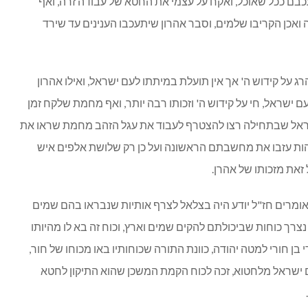
עכבם ככל שאוכל, ואקח על עצמי את החטא של עבודה זרה, ואף
ה ואכן הקריבו שלמים, וסבר אהרון שיתעכבו הענינים עד שירד
ג על קידוש ה' אך אין תועלת במיתתו לעם ישראל, ואילו אהרון
שראל, חי על קידוש ה' וזכותו רבה יותר, ואף מחמת שלקח זמן
שראל שבתחילה רצו להצטרף לעבוד את עגל הזהב מחמת שראו את
ת עזבו את מחשבתם הראשונה ועל כן רק שלושת אלפים איש
זאת מזכותו של אהרן.
אומרים חז"ל יודע היה בצלאל לצרף אותיות שנבראו בהם שמים
רך כוחות שביכולתם להקים שמים וארץ, וכוח זה בא לו מהיותו
 בן חורי למטה יהודה, כוונת התורה שכוחותיו באו מכוחו של חור,
 ישראל מלחטוא, זכה לכוח הקמת המשכן שהוא התיקון לחטא