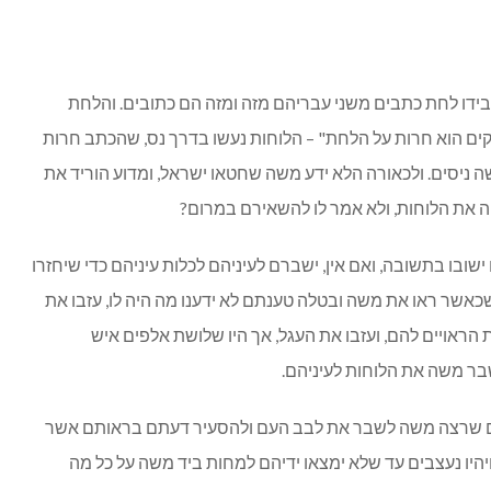
 בידו לחת כתבים משני עבריהם מזה ומזה הם כתובים. והלחת
ם הוא חרות על הלחת" – הלוחות נעשו בדרך נס, שהכתב חרות
ה ניסים. ולכאורה הלא ידע משה שחטאו ישראל, ומדוע הוריד את
"ה את הלוחות, ולא אמר לו להשאירם במרום?
ובו בתשובה, ואם אין, ישברם לעיניהם לכלות עיניהם כדי שיחזרו
 שכאשר ראו את משה ובטלה טענתם לא ידענו מה היה לו, עזבו את
ת הראויים להם, ועזבו את העגל, אך היו שלושת אלפים איש
בר משה את הלוחות לעיניהם.
ום שרצה משה לשבר את לבב העם ולהסעיר דעתם בראותם אשר
יהיו נעצבים עד שלא ימצאו ידיהם למחות ביד משה על כל מה