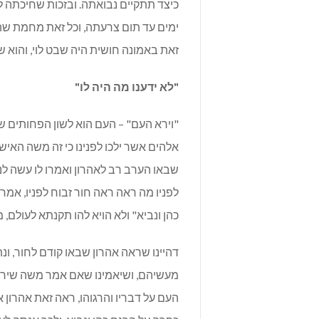
כיצד תתקיים נבואתה. ובזכות שחיכתה 
ימים עד תום צרעתה, וכל זאת מחמת שה
זאת באמונה חושית היה שבט לוי, והוא ש
"לא ידענו מה היה לו"
"וירא העם" – העם הוא לשון הפחותים ש
אלהים אשר ילכו לפנינו כי זה משה האי
שבאו הערב רב לאהרון ואמרו לו עשה לנו 
לפניו מה ראה ראה חור זבוח לפניו, אמר 
כהן ונביא" ולא הויא להו תקנתא לעולם,
דהיינו שראה אהרון שבאו קודם לחור, ו
מעשיהם, ושיאמינו שאם אמר משה שירד 
העם על דבריו והרגוהו, ראה זאת אהרון 