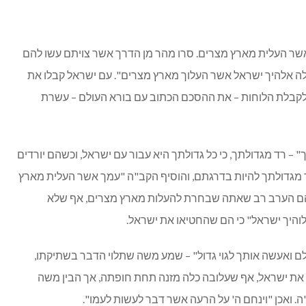
אשר העלית מארץ מצרים. סרו מהר מן הדרך אשר צויתם עשו להם
 אלה אלהיך ישראל אשר העלוך מארץ מצרים". עם ישראל קבלו את
 לקבלת הלוחות – את ההסכם הכתוב עם בורא העולם – עשרת
– רד מגדולתך, כי כל גדולתך היא עבור עם ישראל, וכשהם יורדים
 מגדולתך להיות בדרגתם, והוסיף הקב"ה "עמך אשר העלית מארץ
 הם הערב רב שאתה שבחרת להעלות מארץ מצרים, אף שלא
לוהיך ישראל" כי הם שהחטיאו את ישראל.
כלם ואעשה אותך לגוי גדול" – שמע משה שתלוי הדבר בשתיקתו,
ל את ישראל, אף שעלובה כלה מזנה תחת חופתה, אך הבין משה
. ואכן "וינחם ה' על הרעה אשר דבר לעשות לעמו".