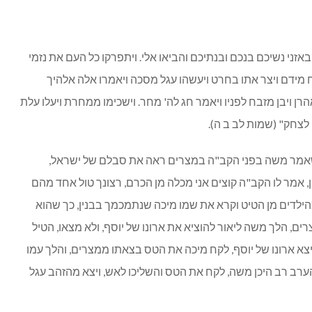
אזני נשיכם בנכם ובנתיכם והביאו אלי. ויתפרקו כל העם את נזמי
ח מידם ויצר אתו בחרט ויעשהו עגל מסכה ויאמרו אלה אלהיך
ן ויבן מזבח לפניו ויאמר חג לה' מחר. וישכימו ממחרת ויעלו עלת
 לצחק" (שמות לב ב ה).
אמר משה בפני הקב"ה במצרים ראה את סבלם של ישראל,
, אמר לו הקב"ה קוצים אני מכלה מן הכרם, רצונך טול אחד מהם
ילדים מן הטיט וקרא את שמו מיכה שנתמכמך בבנין, כך שהוא
ים, הלך משה ליאור להוציא את ארונו של יוסף, ולא מצאו, הטיל
ויצא ארונו של יוסף, לקח מיכה את הטס בצאתו ממצרים, והלך עמו
ערב רב היכן משה, לקח את הטס והשליכו לאש, ויצא מהזהב עגל