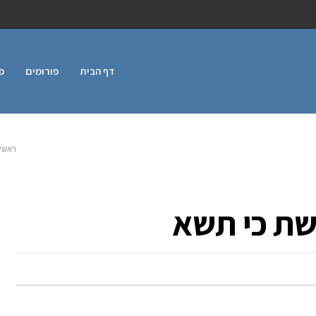
דף הבית
פורומים
פ
ראשי
שת כי תשא