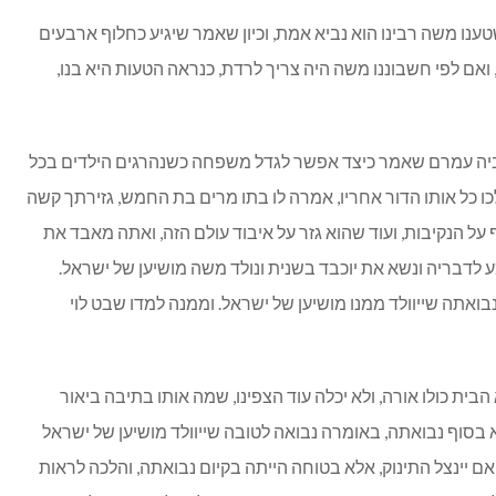
ענו משה רבינו הוא נביא אמת, וכיון שאמר שיגיע כחלוף ארבעים
ר, ואם לפי חשבוננו משה היה צריך לרדת, כנראה הטעות היא בנו,
אביה עמרם שאמר כיצד אפשר לגדל משפחה כשנהרגים הילדים בכל
לכו כל אותו הדור אחריו, אמרה לו בתו מרים בת החמש, גזירתך קשה
על הנקיבות, ועוד שהוא גזר על איבוד עולם הזה, ואתה מאבד את
ע לדבריה ונשא את יוכבד בשנית ונולד משה מושיען של ישראל.
ואתה שייוולד ממנו מושיען של ישראל. וממנה למדו שבט לוי
בית כולו אורה, ולא יכלה עוד הצפינו, שמה אותו בתיבה ביאור
בסוף נבואתה, באומרה נבואה לטובה שייוולד מושיען של ישראל
ם יינצל התינוק, אלא בטוחה הייתה בקיום נבואתה, והלכה לראות