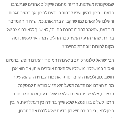
שמסקנותיו משתנות, הרי זה מחמת שיקולים אחרים שנתערבו
בדעת – רצון ודמיון. ועליו לבחור בין דעת לרצון. אך במצב הגבוה
והשלם של האדם כמו שהקב"ה ברא אותו, כמו שהיו דור המדבר
דור דעה, שנאמר להם "ובחרת בחיים", לא שייך לכאורה מצב של
בחירה, שהרי הדעת הנקיה כבר החליטה מה ראוי לעשות, ומה
מקום להורות "ובחרת בחיים"?
רבי ישראל סלנטר כותב ב"איגרת המוסר" 'האדם חופשי בדמיונו
ואסור במושכלו'. מושכליו של האדם אוסרים אותו, אם הוא אכן
חושב נכון, ולכאורה הדבר סותר את כוח הבחירה, שהוא עיקר
מהות האדם, אם הדעת תפעל היא תגיע בוודאות למסקנת
הרצויות, אלא שביד האדם שלא לפעול בדעת, ולהניח לכוחות
הרצון לשלוט בו. [ונמצא שלא שייך בחירה בין דעת לדעת, או בין
רצון לרצון, כי בחירה היא רק בדעת שלא ללכת אחר הרצון,