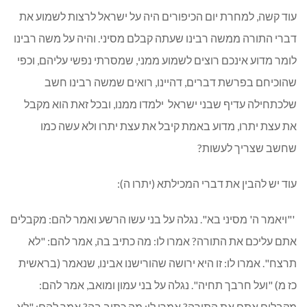
עוד קשה, למחרת יום הכיפורים היה על ישראל לרצות לשמוע את
דברי התורה ממשה רבינו שעתה קבלם מסיני. והיה על משה רבינו
לומר מדוע אינכם רוצים לשמוע ממני, שמסרתי נפשי עליהם, וכפי
שהוכיחם בפרשת דברים, דהיינו, רואים שמשה רבינו חשב
שלכתחילה עדיף שבני ישראל ילמדו ממנו, ובכל זאת הוא מקבל
את עצת יתרו, מדוע באמת קיבל את עצת יתרו ולא עשה כמו
שחשב שצריך לעשות?
עוד יש להבין את דברי המכילתא (יתרו ה):
'"ויאמר ה' מסיני בא". נגלה על בני עשו הרשע ואמר להם: מקבלים
אתם עליכם את התורה? אמרו לו: מה כתיב בה, אמר להם: "לא
תרצח". אמרו לו: זו היא ירושה שהורישנו אבינו, שנאמר (בראשית
כז מ) "ועל חרבך תחיה". נגלה על בני עמון ומואב, אמר להם:
מקבלים אתם את התורה? אמרו לו: מה כתוב בה? אמר להם: "לא