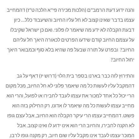
והנה ידוע דעת הרמב"ם (הלכות מכירה פי"א הלכה ט"ז) דהמחייב
עצמו בדבר שאינו קצוב לא חל עליו החיוב והשיעבוד כלל… כיון
דבעת הקבלה לא ידע מה שיאמר לו פלוני. ואם כן ישראל שקיבלו
על עצמם החיוב קודם שידעו הפרטים לכאורה היאך חל עליהם
החיוב? ובפרט על תורה שבעל פה שהיא בלא סוף וכמבואר היאך
יחול החיוב?
והתירוץ לזה כבר בארנו בספר בית הלוי (דרוש יז) דאף על גב
דהמקבל עליו לעשות כל מה שיאמר פלוני לא חל החיוב, מכל מקום
הרי יכול כל אחד למכור את עצמו לעבד לחבירו או לפועל, והרי הוא
מחייב עצמו לעשות כל מה שיאמר לו אדונו, רק החילוק בזה הוא
פשוט. דהמחייב עצמו הרי עיקר הקבלה הוא החיוב, אבל עצם גופו
לא הקנה לחבירו, והחיוב הרי הוא אינו ידוע לו ואינו קצוב. אבל
המוכר עצמו לעבד אינו מקבל עליו שום חיוב, רק מקנה גופו לרבו,