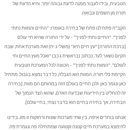
הטבעית, ובידו לעבור ממנה לדעת גבוהה יותר, והיא הדעת של
תורה מן השמים ונבואה.
הקב"ה פתח לנו פתח של בחירה באומרו: "החיים והמוות נתתי
לפניך". "החיים נתתי לפניך" – על ידי התורה שהיא חיי עולם
[ברכת התורה] "עץ חיים היא" (משלי ג יח) זאת מערכת אחת, שבה
הקיום נשאר לעד. ככתוב (בראשית ג כב) "ואכל מעץ החיים וחי
לעולם". "המוות נתתי לפניך" – הכוונה לכל המערכת הטבעית
הקיימת בלי תורה, המוות הוא הגבלה, כל דבר נמצא בגבול, מתחיל
כאן ונגמר כאן. ולכן החיים בעולם הזה במהותם הם מוות. [בחירה
זה להחליט בין הידיעות שבדעת האדם, שהוא הצד הנמוך של
הבחירה, אך בחירה בחיים הוא בדבר נצחי, בחיי עולם].
אנחנו בוחרים איפה, בין שתי מערכות שונות ורחוקות זו מזו. בידינו
להימצא במערכת חיים קטנה וקטועה שמתחילה פה ונגמרת פה,