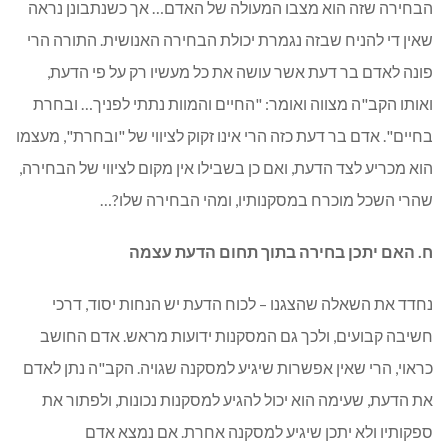
הבחירה שזה הוא מצבו המעולה של האדם… אך כשנתבונן נראה
שאין די להניח שבזה נגמרת יכולת הבחירה האנושית. התורה הרי
פונה לאדם בר דעת אשר עושה את כל מעשיו רק על פי הדעת,
ואותו הקב"ה מצווה ואומר: "החיים והמוות נתתי לפניך… ובחרת
בחיים". אדם בר דעת כזה הרי אינו זקוק לציווי של "ובחרת", מעצמו
הוא מכריע לצד הדעת, ואם כן בשבילו אין מקום לציווי של הבחירה,
שהרי השכל מוכרח במסקנותיו, ומהי הבחירה שלו?…
ח. האם יתכן בחירה בתוך תחום הדעת עצמה
נחדד את השאלה שהצגנו – לכוח הדעת יש הנחות יסוד, דרכי
חשיבה קבועים, ולכך גם המסקנות ידועות מראש. אדם החושב
כראוי, הרי שאין אפשרות שיגיע למסקנה שגויה. הקב"ה נתן לאדם
את הדעת, שעימה הוא יכול להגיע למסקנות נכונות, ולפתור את
ספקותיו ולא יתכן שיגיע למסקנה אחרת. אם נמצא אדם