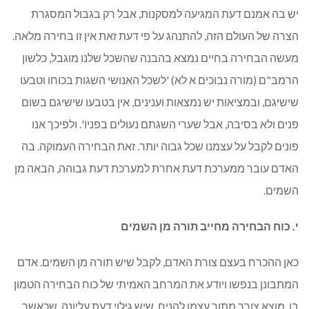
יש בה אמנם דעת המגיעה למסקנות, אבל רק בגבול המסגרת
הצרה של העולם הזה, להתנהג על פי דעת זאת אין זו בחירה מלאה.
מעשה הבחירה בחיים נמצא בהבנה שהשכל שלנו מוגבל, כלשון
הרמב"ם (מורה נבוכים א לא) 'לשכל האנושי השגות בכוחו וטבעו
שישיגם, ובמציאות יש נמצאות וענינים, אין בטבעו שישיגם בשום
פנים ולא בסיבה, אבל שערי השגתם נעולים בפניו'. ולפיכך אנו
פונים לקבל על עצמנו שכל גבוה יותר. זאת הבחירה העמוקה. בה
האדם עובר ממערכת דעת אחרת למערכת דעת גבוהה, הבאה מן
השמים.
י. כוח הבחירה מחייב תורה מן השמים
כאן ההכרח בעצם צורת האדם, לקבל שיש תורה מן השמים. אדם
המתבונן בנפשו ויודע את המרחב האמיתי של כוח הבחירה הטמון
בו, מוצא צורך מתוך עצמו להניח, שיש גילוי דעת עליונה, שכאשר