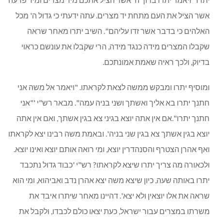
אשר הציל את העם מתחת יד מצרים. עתה ידעתי כי גדול ה' מכל
האלהים כי בדבר אשר זדו עליהם". השיב יתרו מאחר שראה
שקבלו המצרים מידה כנגד מידה, הרי שקבלו את עונשם כראוי
בדיוק, ולכך ראיה שאמת אמונתכם.
ומוסיף יתרו ומבקש ממשה לצאת לקראתו. "ויאמר אל משה אני
חתנך יתרו בא אליך ואשתך ושני בניה עמה". מבאר רש"י '"אני
חתנך יתרו".אם אין אתה יוצא בגיני צא בגין אשתך, ואם אין אתה
יוצא בגין אשתך צא בגין שני בניה'. ובאמת משה רבינו יצא לקראתו
ואף אהרן הצטרף והסנהדרין יוצא, ומי רואה אותם יוצא ואינו יוצא.
ולכאורה מה צריך יתרו שיצא לקראתו? רש"י 'כבוד גדול נתכבד
יתרו באותה שעה, כיון שיצא משה יצא אהרן נדב ואביהוא, ומי הוא
שראה את אלו יוצאין ולא יצא'. דהיינו מאחר שיתרו איבד את
משרתו במצרים עבור ישראל, כעת יצאו כולם לכבדו, ולקבל את