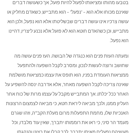
בטבעו מהותו ומציאותו לפעול להיות פועל, אך כשעושה דברים
שאינם מכוחו אלא הוא – 'נפעל' – הוא מתבייש, כשאדם מחליק או
עושה צרכיו אינו עושה דברים שבשליטתו אלא הוא נפעל, ולכן הוא
מתבייש, וכן כשהאדם חוטא הוא לא פועל אלא נכנע ליצריו, דהיינו
הוא נפעל.
ומעתה העזת פנים הוא כנגדה של הבושה. העז פנים עושה מה
שחושב ורוצה לעשות לנכון, ומסרב לקבל השפעה ולהתפעל
ממציאות העומדת בפניו, הוא תופס את עצמו כמציאות מושלמת
שאינה צריכה לקבל השפעה מאחר, אלא אדרבה ינסה להשפיע על
האחר ככל יכלתו. אך המתבייש מקבל על עצמו מרות של כוח אחר
העליון ממנו, ולכך מביאה ליראת חטא, כי מביאה לצמצום הרצונות
האנכיות שלו, מחמת התפעלות מרום מעלת הקב"ה, וזהו שגרם
מעמד הר סיני, כי ראו את רוממותו יתברך, שאין עוד מלבדו, וכל
מעשיהם נפעלים מאיתו יתברך, לכך קבלו את רצונו והנהגתו