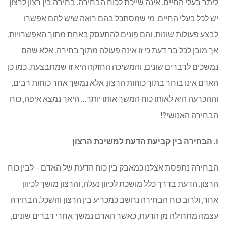
ליתר בעלי החיים, אינה שייכת לכוח הבחירה. בחירה בין רצון לרצון
יש לכל בעלי החיים. מי שמסתכל בהם רואה שיש להם אפשרו
לבצע פעולות שונות, והם פונים להתעסק באחת מתוך האפשרויות,
אך מובן לכל בר דעת כי זו אינה פעולה מתוך בחירה, אלא שהם
נמשכים לדברים שונים, והמשיכה החזקה היא זו שמתבצעת. כמו כן
האדם אינו בוחר בתוך כוחות הרצון, אלא נמשך אחר כוחות רבים,
וההכרעה היא לאותו כוח המשך אותו יותר… היאך נמצא איפה, כוח
הבחירה האנושי?!
ו. הבחירה בין קביעת הדעת למשיכת הרצון
הבחירה נתפסת אצלנו כמאבק בין כוח הדעת של האדם – לבין כוח
הרצון. הדעת בדרך כלל מושכת לכיוון נעלה, והרצון מושך לכיוון
אחר, ולרוב כוח הבחירה נחשב כמכריע בין הרצון והשכל. הבחירה
עצמה מתחילה מן הדעת, כאשר האדם נמשך אחרי דברים שונים,