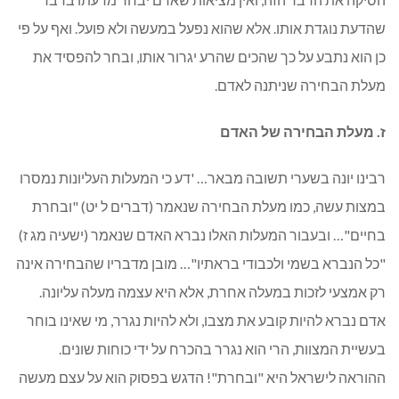
שהדעת נוגדת אותו. אלא שהוא נפעל במעשה ולא פועל. ואף על פי
כן הוא נתבע על כך שהכים שהרע יגרור אותו, ובחר להפסיד את
מעלת הבחירה שניתנה לאדם.
ז. מעלת הבחירה של האדם
רבינו יונה בשערי תשובה מבאר… 'דע כי המעלות העליונות נמסרו
במצות עשה, כמו מעלת הבחירה שנאמר (דברים ל יט) "ובחרת
בחיים"… ובעבור המעלות האלו נברא האדם שנאמר (ישעיה מג ז)
"כל הנברא בשמי ולכבודי בראתיו"… מובן מדבריו שהבחירה אינה
רק אמצעי לזכות במעלה אחרת, אלא היא עצמה מעלה עליונה.
אדם נברא להיות קובע את מצבו, ולא להיות נגרר, מי שאינו בוחר
בעשיית המצוות, הרי הוא נגרר בהכרח על ידי כוחות שונים.
ההוראה לישראל היא "ובחרת"! הדגש בפסוק הוא על עצם מעשה