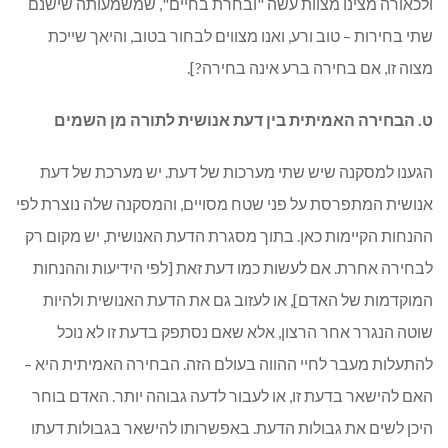
ולכאורה מצינו מצוות עשה "ובחרת בחיים", שמשמעותה שישנם
שתי בחירות – טוב ורע, ואנו מצווים לבחור בטוב, והיאך שייכת
מצוה זו, אם בחירה ברע אינה בחירה?].
ט. הבחירה האמיתית בין דעת אנושית לתורה מן השמים
הגענו למסקנה שיש שתי מערכות של דעת. יש מערכת של דעת
אנושית המתפרסת על פני שטח מסויים, והמסקנה שלה נוצרת לפי
ההנחות הקיימות כאן. בתוך מסגרת הדעת האנושית, יש מקום רק
לבחירה אחרת. אם לעשות כמו דעת זאת [לפי הידיעות וההנחות
המוקדמות של האדם], או לעזוב גם את הדעת האנושית ולהיות
שוטה הנגרר אחר הרצון, אלא שאם נסתפק בדעת זו לא נוכל
להתעלות מעבר לחיי ההווה בעולם הזה. הבחירה האמיתית היא –
האם להישאר בדעת זו, או לעבור לדעה גבוהה יותר. האדם בוחר
היכן לשים את גבולות הדעת. באפשרותו להישאר בגבולות דעתו