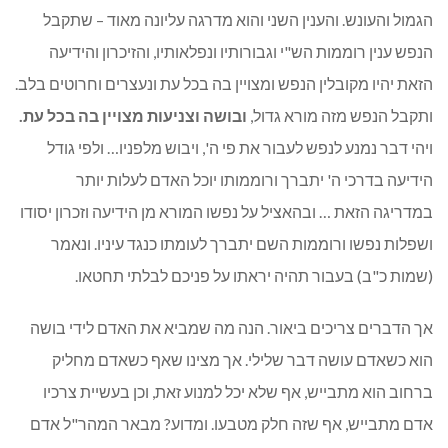
הגמול והעונש. והענין השני והוא מדרגה עליונה מאוד – שתקבל
הנפש ענין רוממות הש"י וגבורותיו ונפלאותיו, והזיכרון והידיעה
הזאת יהיו מקובלין הנפש ומצויין בה בכל עת ונעצרים וחרוטים בלב.
ותקבל הנפש מזה מורא גדול,
ובושה וצניעות מצויין בה בכל עת.
ויהי דבר נמנע לנפש לעבור את פי ה', ויבוש מלפניו… ולפי גודל
הידיעה בדרכי ה' יתברך ורוממותו יוכל האדם לעלות יותר
במדריגה הזאת … ובהאציל על נפשו המורא מן הידיעה וזכרון יסודו
ושפלות נפשו ורוממות השם יתברך לעומתו כנגד עיניו. ונאמר
(שמות כ"ב) בעבור תהיה יראתו על פניכם לבלתי תחטאו.
אך הדברים צריכים ביאור. הנה מה שמביא את האדם לידי בושה
הוא כשאדם עושה דבר שלילי. אך מצינו שאף כשאדם מחליק
ברחוב הוא מתבייש, אף שלא יכל למנוע זאת, וכן בעשיית צרכיו
אדם מתבייש, אף שזה חלק מטבעו. ומדוע? מבאר המהר"ל אדם