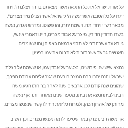
על אודת ישראל את כל התלאה אשר מצאתם בדרך ויצלם ה'. ויחד
יתרו על כל הטובה אשר עשה ה' לישראל אשר הצילו מיד מצרים".
מבאר רש"י ויחד יתרו. וישמח יתרו, זהו פשוטו. ומדרש אגדה, נעשה
בשרו חדודין חדודין, מיצר על אבוד מצרים, היינו דאמרי אינשי,
גיורא עד עשרה דרי לא תבזי ארמאה באפיה [זהו שאומרים
האנשים גר עד עשר דורות לא תבזה את עמו בפניו].
נמצא שיש שני פירושים, נצטער על אבדן עמו, או ששמח על הצלת
ישראל. והנה יתרו ברח ממצרים בעת שנגזר עליהם עבודת הפרך,
שמונים שנה קודם לכן. ארבעים שנה לאחר בריחתו הגיע משה
רבינו לביתו ונשא את ביתו, מספר שנים מאוחר יותר אף נעשה
מחותן של אהרון הכהן, ולמרות כל זאת היה לו קשה שנענשו מצרים.
אך משה רבינו צדק במה שסיפר לו מה נענשו מצרים. וכך השיב
יתרו "ויאמר יתרו ברוך ה' אשר הציל אתכם מיד מצרים ומיד פרעה