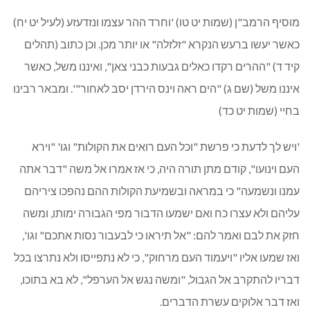
מוסיף הרמב"ן (שמות יט טו) 'וחרד ההר עצמו ונזדעזע (לעיל יט יח)
כאשר יעשו ברעש הנקרא "זלזלה" או יותר מכן. וכן כתוב (תהלים
קיד ד) "ההרים רקדו כאלים גבעות כבני צאן", ואיננו משל, כאשר
איננו משל (שם ג) "הים ראה וינס הירדן יסב לאחור"'. ומבאר רבינו
בחיי (שמות יט כד)
'ויש לך לדעת כי פרשת "וכל העם רואים את הקולות" וגו' "וירא
העם וינועו", קודם מתן תורה היה, כי אז אמרו אל משה "דבר אתה
עמנו ונשמעה" כי במראה ובשמיעת הקולות ההם נהפכו ציריהם
עליהם ולא עצרו כח ואם ישמעו הדבור מפי הגבורה ימותו, ומשה
חזק את לבם ואמר להם: "אל תיראו כי לבעבור נסות אתכם" וגו',
ואז שמעו אליו "ויעמוד העם מרחוק", כי לא נתפייסו ולא נתרצו בכל
דבריו להתקרב אל הגבול, "ומשה נגש אל הערפל", לא בא בתוכו,
ואז דבר אלוקים עשרת הדברים.