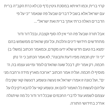
קרוי ברית, וכמו דאיתא במסכת גיטין (דף ס.) לא כרת הקב"ה ברית
עם ישראל אלא בשביל דברים שבעל פה שנאמר "כי על פי
הדברים האלה כרתי אתך ברית ואת ישראל"…
אבל תורה שבעל פה הרי אין לה סוף וקצבה, ובכל דור ודור
מתחדשים חידושי דינים והלכות, וכל זמן שהאדם ממשמש בהם
ימצא בה טעם חדש שלא ידעו מקודם, וכמאמר הכתוב (משלי ב)
"כי ה' יתן חכמה מפיו דעת ותבונה", לא אמר הכתוב כי ה' נתן
חכמה, רק אמר יתן, דבכל שעה שהאדם לומד ומייגע עצמו בה, ה'
מוסיף לו חכמה. ועליה אמר הכתוב "ארוכה מארץ מידה ורחבה מני
ים", ועל כוונה זו אמרו ישראל אז נעשה ונשמע, דנעשה קאי שקיבלו
עליהם לעשות כל האמור להם אז, ונשמע קאי על להבא דקיבלו על
עצמם לשמוע עוד לדברי החכמים שבכל דור ודור כל מה שיתגלה
אח"כ בחידושי התורה.