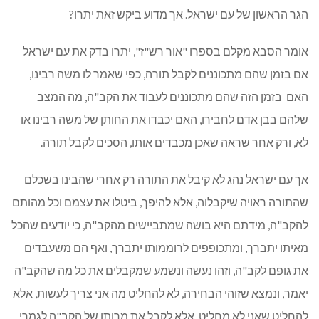
הגר הראשון של עם ישראל. אך מדוע ביקש זאת יתרו?
אומר הסבא מקלם בספרו "אור רש"ז", יתרו בדק את עם ישראל
אם בזמן שהם מתכוננים לקבל תורה, כפי שאמר לו משה רבינו,
האם בזמן הזה שהם מתכוננים לעבוד את הקב"ה, מה המצב
שלהם בבן אדם לחבירו, האם יכבדו את החותן של משה רבינו או
לא, ורק אחר שראה שאכן מכבדים אותו, הסכים לקבל תורה.
אך עם ישראל נהג לא קיבל את התורה רק אחרי שהבינו בשכלם
שהתורה ראויה שיקבלוה, אלא להיפך, ביטלו את עצמם וכל מהותם
להקב"ה, מידתם היא בושה שמתביישים מהקב"ה, כי יודעים שהכל
מאיתו יתברך, ומתכופפים לרוממותו יתברך, ואף הם משעבדים
את גופם לקב"ה, וזהו נעשה ונשמע שמקבלים את כל מה שהקב"ה
יאמר, ונמצא שזוהי הבחירה, לא להחליט מה אני צריך לעשות, אלא
להחליט שאני לא מחליט, אלא לקבל את מרותו של הקב"ה לגמרי,