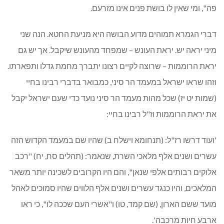
פה", ומי שאין לו בושת פנים אינו מזרעם.
דברי הגמרא תמוהים מדוע הבושה היא מניעת החטא. הנה שני
מיני יראה יש. יראת העונש – שמפחד מהעונש שיקבל. אך יש גם
יראת הרוממות – שרוצה לקיים רצונו יתברך מחמת גדלו ותפארתו.
וזהו שראו ישראל במעמד הר סיני, כמבואר בדברי רבינו בחיי
(שמות יט יז) שכל מהות מעמד הר סיני נועד כדי שעם ישראל יקבל
את יראת הרוממות וז"ל רבינו בחיי:
'ועוד דרשו רז"ל: (תנחומא וישלח ב) שהיו שם במעמד הקדוש הזה
עשרים ושנים אלף מלאכי השרת, שנאמר: (תהלים סח, יח) "רכב
אלוקים רבותים אלפי שנאן", והם היו הקרובים לשכינה יותר משאר
המלאכים, והיו כנגד עשרים ושנים אלף הלווים שהיו סמוכים לאהל
מועד ששם הארון, (שם קמד, טו) ו"אשרי העם שככה לו", כי ראו
ארבע חיות מרכבה'.