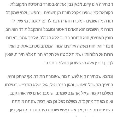
הבחירה אינו קיים. מכאן נבין את האבסורד בתפיסה המקובלת,
הקוראת למי שאינו מקבל תורה מן השמים – 'חפשי', ולמי שמקבל
תורה מן השמים – מוכרח. והרי הדבר להיפך לגמרי, מי שאין לו
תורה מן השמים הוא האדם האסור ומוגבל. והמקבל תורה הוא הבן
חורין האמיתי, הוא הבוחר בחיים ללא הגבלה, על כך אמרו באבות
(ו ב) '"והלוחות מעשה אלוקים המה והמכתב מכתב אלוקים הוא
חרות על הלוחות" (שמות לב טז) אל תקרא חרות אלא חירות, שאין
לך בן חורין אלא מי שעוסק בתלמוד תורה'.
[נמצא שבחירה הוא לעשות מה שאומרת התורה, אף שיתכן והיא
ההיפך מהשכל האנושי, וכגון בגנב וגזלן, גזלן שלא מתבייש בגזילתו
משלם רק מה שגזל, אך גנב שמתבייש מבני אדם שיראוהו גונב,
ואינו מפחד מהקב"ה, משלם כפל, וכן מאורסת שזנתה מיתתה
בשריפה החמורה, אך אשת איש שזנתה מיתתה בחנק הקל, כיון