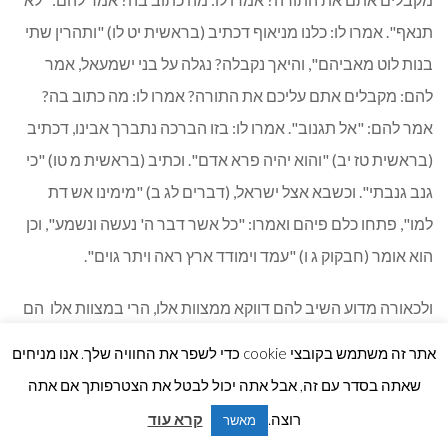
תנאף". אמרו לו: כלנו מניאוף דכתיב (בראשית יט לו) "ותהרין שתי
בנות לוט מאביהם", והיאך נקבלה? נגלה על בני ישמעאל, אמר
להם: מקבלים אתם עליכם את התורה? אמרו לו: מה כתוב בה?
אמר להם: "אל תגנוב". אמרו לו: בזו הברכה נתברך אבינו, דכתיב
(בראשית טז יב) "והוא יהיה פרא אדם". וכתיב (בראשית מ טו) "כי
גנב גנבתי". וכשבא אצל ישראל, (דברים לג ב) "מימינו אש דת
למו", פתחו כלם פיהם ואמרו: "כל אשר דבר ה' נעשה ונשמע", וכן
הוא אומר (חבקוק ג ו) "עמד וימודד ארץ ראה ויתר גוים".
ולכאורה מדוע השיב להם דווקא ממצוות אלו, הרי במצוות אלו הם
בין כך מחוייבים בהם מדין משבע מצוות בני נח?
אתר זה משתמש בקובצי cookie כדי לשפר את החוויה שלך. אנו מניחים
שאתה בסדר עם זה, אבל אתה יכול לבטל את הצטרפותך אם אתה
גלי
אלא שהם הם דברי ה"בית הלוי" הקב"ה אומר לאומות העולם,
רוצה.
קרא עוד
מאשר
אתם מוכנים לקיים מצוות, אך להיות עבדים אינכם מוכנים. אינכם
לר