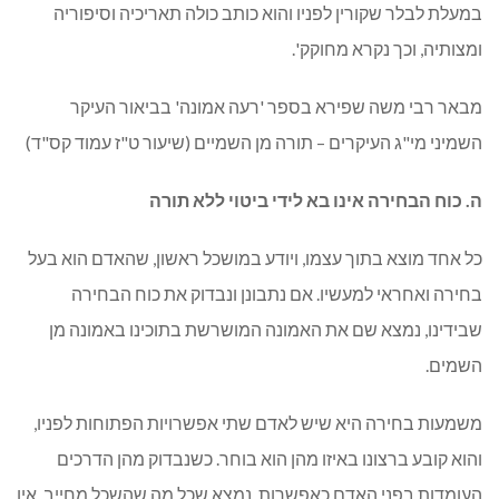
במעלת לבלר שקורין לפניו והוא כותב כולה תאריכיה וסיפוריה
ומצותיה, וכך נקרא מחוקק'.
מבאר רבי משה שפירא בספר 'רעה אמונה' בביאור העיקר
השמיני מי"ג העיקרים – תורה מן השמיים (שיעור ט"ז עמוד קס"ד)
ה. כוח הבחירה אינו בא לידי ביטוי ללא תורה
כל אחד מוצא בתוך עצמו, ויודע במושכל ראשון, שהאדם הוא בעל
בחירה ואחראי למעשיו. אם נתבונן ונבדוק את כוח הבחירה
שבידינו, נמצא שם את האמונה המושרשת בתוכינו באמונה מן
השמים.
משמעות בחירה היא שיש לאדם שתי אפשרויות הפתוחות לפניו,
והוא קובע ברצונו באיזו מהן הוא בוחר. כשנבדוק מהן הדרכים
העומדות בפני האדם כאפשרות, נמצא שכל מה שהשכל מחייב, אין