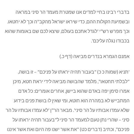
בדברי רבינו בחיי למדים אנו שמטרת מעמד הר סיני במראה
ובשמיעת הקולות ההם, כדי שיראו ישראל מהקב"ה וכך לא יחטאו.
וכך מפרש רש"י 'לגדל אתכם בעולם, שיצא לכם שם באומות שהוא
בכבודו נגלה עליכם'.
אמנם הגמרא בנדרים מביאה (דף כ.)
'תניא (שמות כ כ) "בעבור תהיה יראתו על פניכם" – זו בושה,
"לבלתי תחטאו", מלמד שהבושה מביאה לידי יראת חטא, מיכן
אמרו סימן יפה באדם שהוא ביישן, אחרים אומרים: כל אדם
המתבייש לא במהרה הוא חוטא, ומי שאין לו בושת פנים בידוע
שלא עמדו אבותיו על הר סיני'. מבאר הר"ן 'לא עמדו אבותיו על הר
סיני – שהרי נתן טעם למעמד הר סיני ל"בעבור תהיה יראתו על
פניכם", וכתיב (דברים כט) "את אשר ישנו פה היום ואת אשר איננו