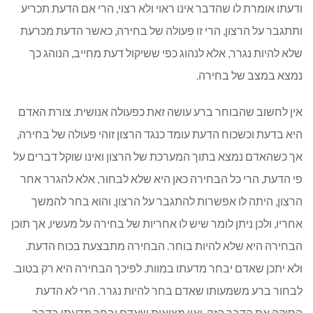
ודעתו אומרת לו שהדבר אינו ראוי ולא רצוי, הרי אם הדעת תכריע
ותתגבר על הרצון, הרי זו פעולה של בחירה, כאשר הדעת מכרעת
שלא להיות נגרר, אלא לנהוג כפי ששיקול דעת מחייב, הנוהג כך
נמצא במצב של בחירה.
אין לחשוב שהבוחר ברע עושה זאת כפעולה אנושית. צורת האדם
היא בדעת וכשכוח הדעת עומד כנגד הרצון זוהי פעולה של בחירה,
אך כשהאדם נמצא בתוך המערכת של הרצון ואינו שוקל דברים על
פי הדעת, הרי כל הבחירה כאן היא שלא לבחור, אלא להגרר אחר
הרצון, היתה לו אפשרות להתגבר על הרצון, והוא בחר להמשך
אחריו, ולכן ניתן לומר שיש לו אחריות של בחירה על מעשיו, אך תוכן
הבחירה היא שלא להיות בוחר. הבחירה מתבצעת בכוח הדעת.
ולא יתכן שאדם יבחר מדעתו במוות. לפיכך הבחירה היא רק בטוב.
לבחור ברע משמעותו שאדם בחר להיות נגרר. הרי לא הדעת
הסיקה את הדבר הזה, ואין מציאות שאדם יבחר מדעתו בדבר