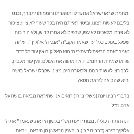
ומחמת שראו ישראל את גדלו ותפארתו ורוממותו יתברך, נכנס
בליבם לעשות רצונו. וביטוי ראייתם היה בכך שעוף לא צייץ, ציפור
לא פרח, מלאכים לא עפו, שרפים לא אמרו קדוש, ולא היה כוח
שפעל בעולם כלל, עד שאמר הקב"ה "אנכי ה' אלוקיך", ועל זה
נאמר "אתה הראית לדעת כי ה' הוא האלוקים אין עוד מלבדו".
שראו שמידת הרחמים היא המהווה את העולם, ואין עוד מלבדו,
ולכך רצו לעשות רצונו. ולכאורה היכן מצינו שקבלו ישראל בושה,
והיא שהביאה ליראת חטא?
בדברי רבינו יונה (משלי ב' ה') רואים אנו שהיראה מביאה בושה על
אדם. וז"ל:
הנה התורה כוללת מצות ידיעת הש"י בלשון היראה, שנאמר" את ה'
אלוקיך תירא (דברים י' כ'). כי הענין הראשון מן היראה – יראת