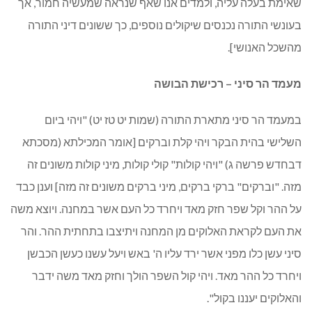
שאימת בעלה עליה, ולמדים אנו שאף שנראה שמעשיה חמור, אך
בעונשי התורה נכנסים שיקולים נוספים, כך ששונים דיני התורה
מהשכל האנושי].
מעמד הר סיני – רכישת הבושה
במעמד הר סיני מתארת התורה (שמות יט טז יט) "ויהי ביום
השלישי בהית הבקר ויהי קלת וברקים [אומר המכילתא (מסכתא
דבחדש פרשה ג) "ויהי קולות" קולי קולות, מיני קולות משונים זה
מזה. "וברקים" ברקי ברקים, מיני ברקים משונים זה מזה] וענן כבד
על ההר וקל שפר חזק מאד ויחרד כל העם אשר במחנה. ויוצא משה
את העם לקראת האלוקים מן המחנה ויתיצבו בתחתית ההר. והר
סיני עשן כלו מפני אשר ירד עליו ה' באש ויעל עשנו כעשן הכבשן
ויחרד כל ההר מאד. ויהי קול השפר הולך וחזק מאד משה ידבר
והאלוקים יעננו בקול".