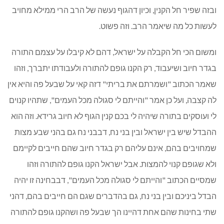
ובזה שפיר חל הקנין, וכיון דהגוף נעשה של הרב הרי ממילא מחויב
לעשות כל מה שיאמר הרב. וזה פשוט.
ומשום הכי חל הקבלה על ישראל, דהם לא קיבלו על עצמם התורה
בגדר חיוב ושיעבוד, רק הקנו גופם להתורה ולעבודתו יתברך, וזהו
שאמר הכתוב "ושמרתם את בריתי" דזה קאי על שבעל פה והיא אין
לה קצבה, ועל כן אמר "והייתם לי סגולה מכל העמים", שתהיו קנוים
לי ועוסקים בתורה שיהיה לי בכם קנין הגוף לא חיוב גרידא. וזה הוא
ההבדל שיש בין ישראל ובין בני נח, דבבני נח גם בהני שבע מצות
שמחויבים בהם, אינם עליהם רק בגדר חיוב שהם חייבים לקיימם
ולא שגופם קנוי להמצות. אבל ישראל הקנו גופם להתורה וזהו
שמסיים הכתוב "והייתם לי סגולה מכל העמים", דבבחינה זו יהיה
הבדל ביניכם ובין בני נח, גם בהדברים שגם הם חייבים בהם, דהני
שתי בחינות שהם אחת דהיינו הך שבעל פה ושהקנו גופם להתורה