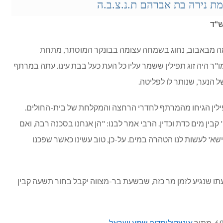
מת נירה בת אברהם ת.נ.צ.ב.ה
ש"ד
למה מבאבוב, נחוג בשמחה עצומה בבונקר המוסתר, מתחת
מו"ר היה זוג תפילין ששמר עליו כל העת כעל בבת עינו. עתה במרתף
ל הנער, שנותר לו לפליטה.
פילין הגיחו מהמרתף לחדרי הרחצה והמקלחת של בית-החולים.
 קבין מים כדת וכדין. הרבי אמר לבנו: "הן אנחנו בסכנה רבה, ואם
קדישא' לעשות לנו הטהרה במים. על-כן, טוב עשינו כאשר שפכנו
תו שנגיע לזמן מר כזה, שבשעת בר-מצווה יקבל בחור תשעה קבין
אינצקילופדיה שמע ישראל