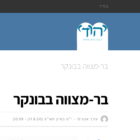
בס"ד
בר-מצווה בבונקר
בר-מצווה בבונקר
עורך אנונימי
י״ט בסיון תש״פ (11.6.20)
20:59