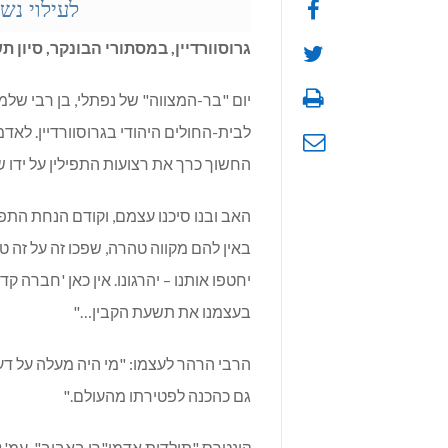
לעילוי נש
גרוסוורדיין, במסתורי הבונקר, סיון ת
יום "בר-המצווה" של נפתלי, בן רבי ש
לבית-החולים היהודי בגרוסוורדיין. לאד
החשוך כרך את רצועות התפילין על ידו ש
האב ובנו סיכנו עצמם, וקודם הנחת הת
באין להם מקווה טהרה, שפכו זה על זה ט'
יחטפו אותנו – יהרגונו. אין כאן 'חברה 
בעצמנו את תשעת הקבין…"
הרבי הרהר לעצמו: "מי היה מעלה על דע
גם כהכנה לפטירתו מהעולם."
קונטרס "תולדות אדמו"רי באבוב", עמ' 69. מתוך