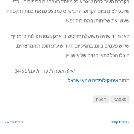
בקרבת העיר. להם שיגר אוכל מיוחד בערב יום הכיפורים – כדי
שיוכלו לצום ביום הקדוש. הרבי גייס למבצע גם את בנותיו הקטנות,
שעשו את שליחותן במסירות נפש.
האדמו"ר שהיה משושלת זידיטשוב, ארגן בגטו תפילות ב"מניין"
שלוש פעמים ביום. בהגיע יום הגירוש ע"פ תוכנית המרצחים,
הובלו הכל לתאי הגזים של אושוויץ.
"אלה אזכרה", כרך ו', עמ' 34-61.
מתוך
אינצקילופדיה שמע ישראל
סאסרגין
רומניה
« פוסט קודם
פוסט הבא »