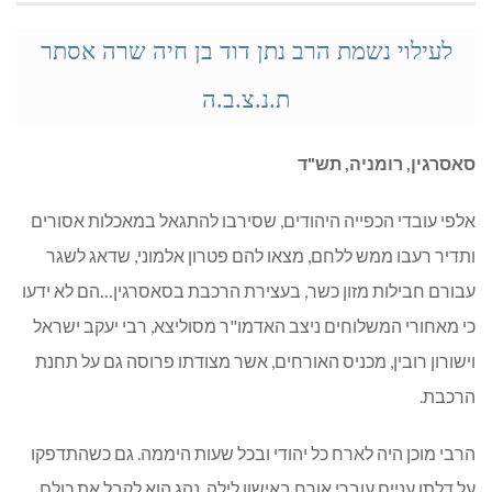
לעילוי נשמת הרב
נתן דוד בן חיה שרה אסתר
ת.נ.צ.ב.ה
סאסרגין, רומניה, תש"ד
אלפי עובדי הכפייה היהודים, שסירבו להתגאל במאכלות אסורים
ותדיר רעבו ממש ללחם, מצאו להם פטרון אלמוני, שדאג לשגר
עבורם חבילות מזון כשר, בעצירת הרכבת בסאסרגין…הם לא ידעו
כי מאחורי המשלוחים ניצב האדמו"ר מסוליצא, רבי יעקב ישראל
וישורון רובין, מכניס האורחים, אשר מצודתו פרוסה גם על תחנת
הרכבת.
הרבי מוכן היה לארח כל יהודי ובכל שעות היממה. גם כשהתדפקו
על דלתו עניים עוברי אורח באישון לילה, נהג הוא לקבל את כולם