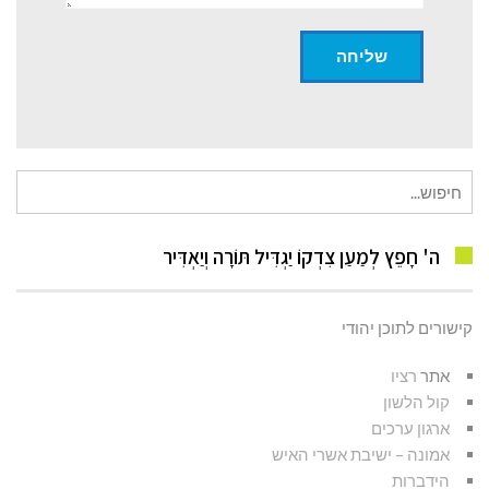
חיפוש
עבור:
ה' חָפֵץ לְמַעַן צִדְקוֹ יַגְדִּיל תּוֹרָה וְיַאְדִּיר
קישורים לתוכן יהודי
אתר
רציו
קול הלשון
ארגון ערכים
אמונה – ישיבת אשרי האיש
הידברות