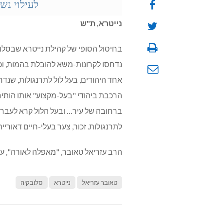
לעילוי נש
נייטרא, ת"ש
בחיסול הסופי של קהילת נייטרא שבסלוב
נדחסו לקרונות-משא להובלת בהמות, וכ
אחד היהודים, בעל לול לתרנגולות, שנדח
הרכבת ביהודי "בעל-מקצוע" אותו הותיר
ברחובה של עיר… ובעל הלול קרא לעברו
לתרנגולות. זכור, צער בעלי-חיים דאוריי
הרב עזריאל טאובר, "מאפלה לאורה", עמ' 95-94. מ
טאובר עזריאל
נייטרא
סלובקיה