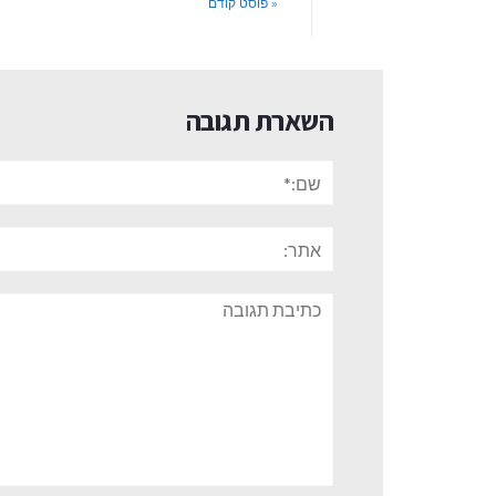
« פוסט קודם
השארת תגובה
שם:*
אתר:
תגובה