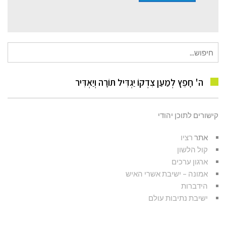
חיפוש
עבור:
ה' חָפֵץ לְמַעַן צִדְקוֹ יַגְדִּיל תּוֹרָה וְיַאְדִּיר
קישורים לתוכן יהודי
אתר
רציו
קול הלשון
ארגון ערכים
אמונה – ישיבת אשרי האיש
הידברות
ישיבת נתיבות עולם