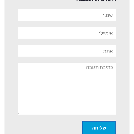
שם:*
אימייל*
אתר:
תגובה