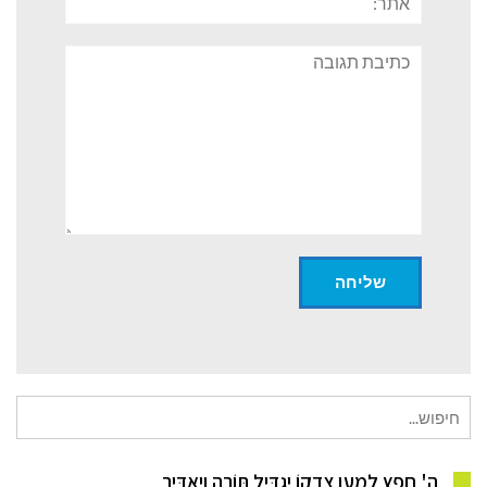
תגובה
חיפוש
עבור:
ה' חָפֵץ לְמַעַן צִדְקוֹ יַגְדִּיל תּוֹרָה וְיַאְדִּיר