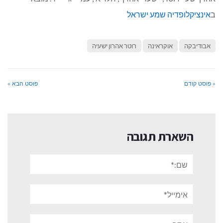
ב
אינציקלופדיה שמע ישראל
אבודיבקה
אוקראינה
רוטר אהרון ישעיה
« פוסט קודם
פוסט הבא »
השארת תגובה
שם:*
אימייל*
אתר: