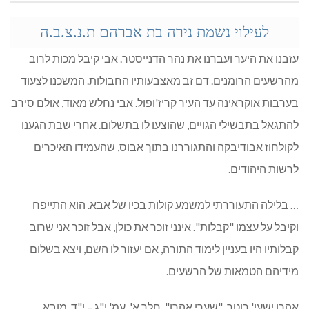
לעילוי נשמת נירה בת אברהם ת.נ.צ.ב.ה
עזבנו את היער ועברנו את נהר הדנייסטר. אבי קיבל מכות לרוב
מהרשעים הרומנים. דם זב מאצבעותיו החבולות. המשכנו לצעוד
בערבות אוקראינה עד העיר קריז'ופול. אבי נחלש מאוד, אולם סירב
להתגאל בתבשילי הגויים, שהוצעו לו בתשלום. אחרי שבת הגענו
לקולחוז אבודיבקה והתגוררנו בתוך אבוס, שהעמידו האיכרים
לרשות היהודים.
… בלילה התעוררתי למשמע קולות בכיו של אבא. הוא התייפח
וקיבל על עצמו "קבלות". אינני זוכר את כולן, אבל זוכר אני שרוב
קבלותיו היו בעניין לימוד התורה, אם יעזור לו השם, ויצא בשלום
מידיהם הטמאות של הרשעים.
אהרן ישעי' רוטר, "שערי אהרן", חלר א', עמ' י"ג – י"ד. מובא