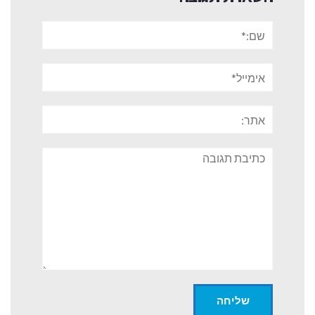
שם:*
אימייל*
אתר:
תגובה