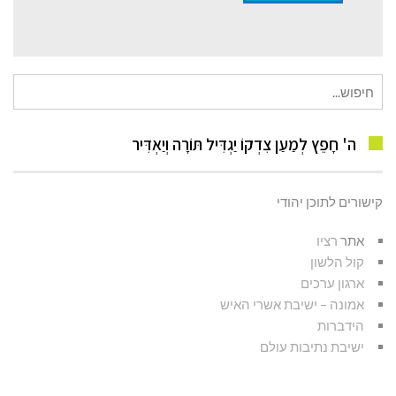
חיפוש
עבור:
ה' חָפֵץ לְמַעַן צִדְקוֹ יַגְדִּיל תּוֹרָה וְיַאְדִּיר
קישורים לתוכן יהודי
אתר
רציו
קול הלשון
ארגון ערכים
אמונה – ישיבת אשרי האיש
הידברות
ישיבת נתיבות עולם