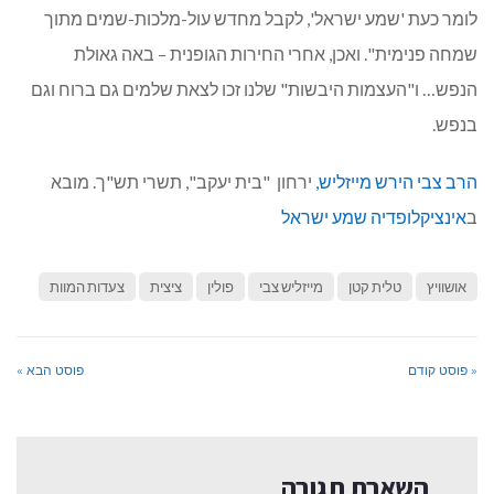
לומר כעת 'שמע ישראל', לקבל מחדש עול-מלכות-שמים מתוך
שמחה פנימית". ואכן, אחרי החירות הגופנית – באה גאולת
הנפש… ו"העצמות היבשות" שלנו זכו לצאת שלמים גם ברוח וגם
בנפש.
הרב צבי הירש מייזליש,
ירחון "בית יעקב", תשרי תש"ך. מובא
ב
אינציקלופדיה שמע ישראל
אושוויץ
טלית קטן
מייזליש צבי
פולין
ציצית
צעדות המוות
« פוסט קודם
פוסט הבא »
השארת תגובה