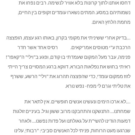
דחסו אותנו לתוך קרונות בלא אוויר לנשימה. רבים נפחו את
נשמותיהם במסע. המתים נשארו עומדים זקופים בין החיים,
מחמת הלחץ האיום.
…בדיוק אחרי ששיניתי את מקומי בקרון, באותו רגע עצמו, הופצצה
הרכבת ע"י מטוסים אמריקאים. רסיס אחד אשר חדר
פנימה, עבר מעל המקום שעמדתי בו קודם, ופגע ב"וילי" ה"קאפו"!
ראיתי בחוש את נפלאות הבורא. דווקא ברגע המסויים צריך הייתי
לזוז ממקום עומדי, כדי שהפצצה תהרוג את "וילי" הרשע, ששרף
את טליתי וגרם לי מפח- נפש נורא.
….לא ארכו הימים ונעשינו אנשים חופשיים. אין לתאר את
שמחתנו… התנשקנו והתחבקנו מרוב ששון וגיל. בעיניים זולגות
דמעות הודינו להשי"ת על גאולתנו ועל פדות נפשנו… ולאחר
שנרגעו מעט הרוחות, פניתי לכל האנשים סביבי: "רבותי, עלינו