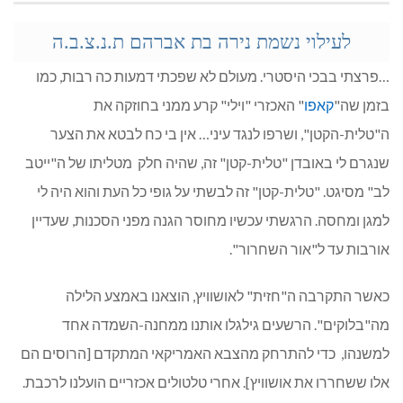
לעילוי נשמת נירה בת אברהם ת.נ.צ.ב.ה
…פרצתי בבכי היסטרי. מעולם לא שפכתי דמעות כה רבות, כמו
בזמן שה"
קאפו
" האכזרי "וילי" קרע ממני בחוזקה את
ה"טלית-הקטן", ושרפו לנגד עיני… אין בי כח לבטא את הצער
שנגרם לי באובדן "טלית-קטן" זה, שהיה חלק מטליתו של ה"ייטב
לב" מסיגט. "טלית-קטן" זה לבשתי על גופי כל העת והוא היה לי
למגן ומחסה. הרגשתי עכשיו מחוסר הגנה מפני הסכנות, שעדיין
אורבות עד ל"אור השחרור".
כאשר התקרבה ה"חזית" לאושוויץ, הוצאנו באמצע הלילה
מה"בלוקים". הרשעים גילגלו אותנו ממחנה-השמדה אחד
למשנהו, כדי להתרחק מהצבא האמריקאי המתקדם [הרוסים הם
אלו ששחררו את אושוויץ]. אחרי טלטולים אכזריים הועלנו לרכבת.