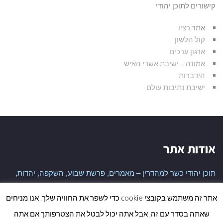
קישורים לתוכן יהודי
אתר
רציו
קול הלשון
ארגון ערכים
אמונה – ישיבת אשרי האיש
הידברות
ישיבת נתיבות עולם
אודות אתר
תוכן יהודי כשר למהדרין – מאמרים, פרשת שבוע, השקפה, יהדות,
היסטוריה יהודית ועוד
אתר זה משתמש בקובצי cookie כדי לשפר את החוויה שלך. אנו מניחים
שאתה בסדר עם זה, אבל אתה יכול לבטל את הצטרפותך אם אתה
גלי