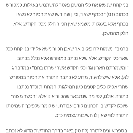
בני קהת שנשאו את כלי המשכן נאסר להשתמש בעגלות, כמפורש
בכתוב (ז ט) "בכתף ישאו", וכיון שחידשו שאת הכיור לא נשאו
בכתף אלא בעגלות, משמע שאין הכיור חלק מכלי הקודש, אלא
חלק מהמשכן.
ברמב"ן (שמות לח כא) ביאר שאכן הכיור נישא על ידי בני קהת ככל
שאר כלי הקודש, אלא שלא נכתב במפורש אלא נכלל בכתוב
"ומשמרתם הארון וגו' וכלי הקדש אשר ישרתו בהם" (במדבר ג
לא). אלא שיש להעיר, מדוע לא כתבה התורה את הכיור במפורש
שהרי אפילו כלים קטנים כגון המזלגות והמחתות וכדו' נכתבו
בתורה. אולם, לפי מה שנתבאר שהכיור אינו אלא "הכשר מצוה"
שיוכלו לקדש בו הכהנים קודם עבודתן, יש לומר שלפיכך השמיטתו
התורה לפי שאין לו חשיבות עצמית כ"כ.
ובספר אוזנים לתורה (לה טז) ביאר בדרך מחודשת מדוע לא נכתב