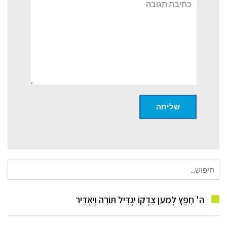
חיפוש
עבור:
ה' חָפֵץ לְמַעַן צִדְקוֹ יַגְדִּיל תּוֹרָה וְיַאְדִּיר