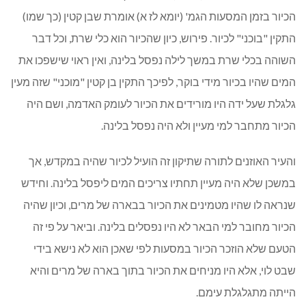
הכיור בזמן המסעות הגמ' (יומא לז א) אומרת שבן קטין (כך שמו)
התקין "בוכני" לכיור. פירוש, כיון שהכיור הוא כלי שרת, וכל דבר
השוהה בכלי שרת במשך לילה נפסל בלינה, ואין ראוי שישפכו את
המים שהיו בכיור מידי בוקר, לפיכך התקין בן קטין "מוכני" שזה מעין
גלגלת שעל ידה היו מורידים את הכיור לעומק האדמה, ושם היה
הכיור מתחבר למי מעיין ולא היה נפסל בלינה.
והעיר האוזנים לתורה שתיקון זה הועיל לכיור שהיה במקדש, אך
במשכן שלא היה מעיין תחתיו צריכים המים ליפסל בלינה. וחידש
שנראה לו שהיו מטמינים את הכיור בבארה של מרים, וכיון שהיה
הכיור מחובר למי הבאר לא היו נפסלים בלינה. וביאר על פי זה
הטעם שלא הוזכר הכיור במסעות לפי שאכן הוא לא נישא בידי
שבט לוי, אלא היו מניחים את הכיור בתוך בארה של מרים והיא
הייתה מתגלגלת עימם.