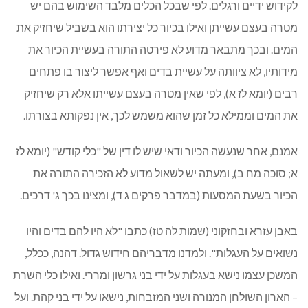
לקידוש ידיים ורגלים. לפי שבכל הכלים מלבד השימוש בהם יש
מטרה בעצם עשייתן ואילו בכיור כל יצירתו הוא בשביל שיחזיק את
המים. ובכך מתבאר מדוע לא פירטה התורה בעשיית הכיור את
מידותיו, לא ציוותה על עשיית בדים ואף אפשר ליצור בו פתחים
רבים (יומא לז א), לפי שאין מטרה בעצם עשייתו אלא רק שיחזיק
את המים וממילא כל זמן שהוא משמש לכך, אין נפקותא בצורתו.
אמנם, אחר שנעשה הכיור ודאי שיש לו דין של "כלי קודש" (יומא לז
א; סוכה מח ב), ומעתה יש לשאול מדוע לא הזכירה התורה את
הכיור בשעת המסעות (במדבר פרקים ג ד), ומצינו בכך ג' דרכים.
באבן עזרא ובחזקוני (שמות לה טז) כתבו "לא היו להם בדים והיו
נשואים על העגלות". ולמדנו מדבריהם חידוש גדול. דהנה, ככלל,
המשכן עצמו נישא בעגלות על ידי בני גרשון ומררי. ואילו כלי השרת
– הארון השולחן המנורה ושני המזבחות, נישאו על ידי בני קהת. ועל