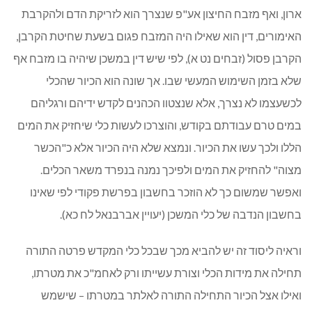
ארון, ואף מזבח החיצון אע"פ שנצרך הוא לזריקת הדם ולהקרבת
האימורים, דין הוא שאילו היה המזבח פגום בשעת שחיטת הקרבן,
הקרבן פסול (זבחים נט א), לפי שיש דין במשכן שיהיה בו מזבח אף
שלא בזמן השימוש המעשי שבו. אך שונה הוא הכיור שהכלי
לכשעצמו לא נצרך, אלא שנצטוו הכהנים לקדש ידיהם ורגליהם
במים טרם עבודתם בקודש, והוצרכו לעשות כלי שיחזיק את המים
הללו ולכך עשו את הכיור. ונמצא שלא היה הכיור אלא כ"הכשר
מצוה" להחזיק את המים ולפיכך נמנה בנפרד משאר הכלים.
ואפשר שמשום כך לא הוזכר בחשבון בפרשת פקודי לפי שאינו
בחשבון הנדבה של כלי המשכן (יעויין אברבנאל לח כא).
וראיה ליסוד זה יש להביא מכך שבכל כלי המקדש פרטה התורה
תחילה את מידות הכלי וצורת עשייתו ורק לאחמ"כ את מטרתו,
ואילו אצל הכיור התחילה התורה לאלתר במטרתו – שישמש