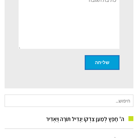
חיפוש
עבור:
ה' חָפֵץ לְמַעַן צִדְקוֹ יַגְדִּיל תּוֹרָה וְיַאְדִּיר