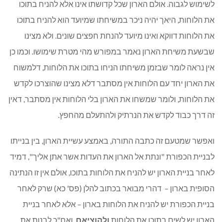
לשימוש לגבוה. אולם הארון שכל קדושתו אינו אלא להניח בתוכו
את הלוחות, היאך יהיה ניכר במשיחתו שמיועד הוא להניח בתוכו
את הלוחות דווקא ואינו מיועד להנחת חפצים שונים. ולא מצינו
שבשעת משיחת הארון נאמר במפורש מהי מטרת שימושו. וכמו כן
אין נראה לומר שבזמן משיחתו הניחו בתוכו את הלוחות, דלמשוח
את הארון יחד עם הלוחות אין מסתבר דלא מצינו שהוצרכו לקדש
את הלוחות, ולומר שמשחו את הארון בלי הלוחות אין מסתבר, דאין
זה דרך כבוד לקדש את הנרתיק ולהתעלם מהחפץ.
ואפשר שמטעם זה כתבה התורה, באמצע עשיית הארון, בין בנייתו
לבניית הכפורת "ונתת אל הארון את העדות אשר אתן אליך", דמיד
לאחר בניית הארון יש להניח את הלוחות בתוכו, אולם אין זו הנתינה
הסופית בארון – דהרי מבואר בכתוב להלן (פס' כא) שרק לאחר
בניית הכפורת יש להניח את הלוחות בארון – אלא לאחר בניית
הארון יש לשים בתוכו את הלוחות
ולהוציאם
, ואח"כ לבנות את