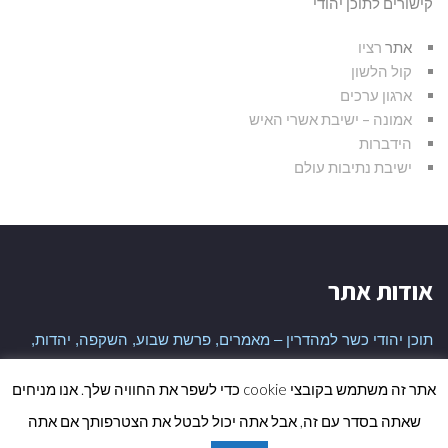
קישורים לתוכן יהודי
אתר
רציו
קול הלשון
ארגון ערכים
אמונה – ישיבת אשרי האיש
הידברות
ישיבת נתיבות עולם
אודות אתר
תוכן יהודי כשר למהדרין – מאמרים, פרשת שבוע, השקפה, יהדות,
היסטוריה יהודית ועוד
אתר זה משתמש בקובצי cookie כדי לשפר את החוויה שלך. אנו מניחים
שאתה בסדר עם זה, אבל אתה יכול לבטל את הצטרפותך אם אתה
גלי