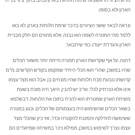
הארון ולא בסופו.
ונראה לבאר ששני הציוויים בדבר שימת הלוחות בארון, לא באו
ללמד מהי המטרה לשמה הוא נבנה, אלא מהווים הם חלק מבניית
הארון והגדרת ייעודו, כפי שיתבאר.
דהנה, על אף שקדושת הארון חמורה הייתה יותר משאר הכלים
שהיו במשכן, שהרי הוא הכלי היחיד שמקומו בקודש הקדשים. מ"מ
קדושתו נובעת מכֹח הלוחות שהיו מונחים בו, אבל הוא מצד עצמו
אינו אלא כנרתיק לכלי. וא"כ יש להבין, היאך היה מוכח בשעת
משׁיחת הארון שמטרתו הוא להניח בתוכו את הלוחות. דבשלמא
בשאר הכלים שהשימוש היה בעצמותם של הכלים, וכגון במנורה
ששימשה להדלקה והמזבח להקטרה וכדו', אזי כיון שהכלי מצד
עצמו נצרך לשימוש במשכן, ממילא ניכר במשיחה שמיועדים הם