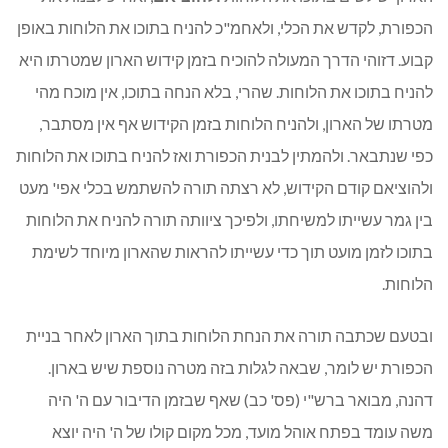
הכפורת, לקדש את הכלי, ולאחמ"כ להניח בתוכו את הלוחות באופן
קבוע. דזוהי הדרך המעולה להוכיח בזמן קידוש הארון שמטרתו היא
להניח בתוכו את הלוחות. שהרי, בלא הנחה בתוכו, אין מוכח מהי
מטרתו של הארון, ולהניח הלוחות בזמן הקידוש אף אין מסתבר,
כפי שנתבאר. ולהמתין לבנית הכפורת ואז להניח בתוכו את הלוחות
ולהוציאם קודם הקידוש, לא רצתה תורה להשתמש בכלי אפי' מעט
בין גמר עשייתו למשיחתו, ולפיכך ציוותה תורה להניח את הלוחות
בתוכו לזמן מועט תוך כדי עשייתו להראות שהארון מיוחד לשימת
הלוחות.
ובטעם שכתבה תורה את הנחת הלוחות בתוך הארון לאחר בניית
הכפורת יש לומר, שבאה לגלות בזה מטרה נוספת שיש בארון.
דהנה, מבואר ברש"י (פס' כב) שאף שבזמן הדיבור עם ה' היה
משה עומד בפתח אוהל מועד, מכל מקום קולו של ה' היה יוצא