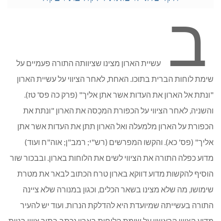
ב
עשיית הארון מצינו שציוותה התורה פעמיים על
שימת לוחות הברית בתוכו. האחת, לאחר הציווי על עשיית הארון
"ונתת אל הארון את העדות אשר אתן אליך" (פרק כה פס' טז).
והשניה, לאחר הציווי על הכפורת המכַסה את הארון "ונתת את
הכפורת על הארון מלמעלה ואל הארון תתן את העדות אשר אתן
אליך" (פס' כא). והקשו המפרשים (רש"י; רמב"ן; אוה"ח ועוד)
מדוע כפלה התורה את הציווי לשים את הלוחות בארון. ובבכור שור
הוסיף להקשות מדוע דווקא בארון טרח הכתוב לבאר את מטרת
שימושו, מה שלא מצינו בשאר הכלים, וכגון במנורה שלא ציינה
התורה בעשייתה שמיועדת היא להדלקת הנרות. ועוד יש להעיר
מדוע הציווי הראשון על שימת הלוחות בארון נכתב בתוך ציווי בניית