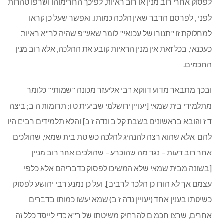
לפסוק אחרי רוב מנין או רוב ראיות, לפיכך החרימוהו ושרפו טהרות
לפניו, לפרסם הדבר שאין הלכה כמותו. ואפשר שעל כן קראו
למחלוקת זו "תנורו של עכנאי" לומר שאע"פ שהיה לר"א ראיות
כעכנאי, בכל זאת אין מנין הראיות קובע את ההלכה, אלא רוב מנין
החכמים.
ובכך מתבאר מדוע דווקא רבי אליעזר מכונה "שמותי" כלומר
מתלמידי בית שמאי [יעויין ירושלמי שביעית ט ו; תרומות ה ב; ביצה
ד ז והובא בראשונים בשבת קל ב ונדה ז ב] והלא תלמידים רבים היו
להם, אלא שהוא רצה להנהיג להלכה כשיטת בית שמאי, שהולכים
אחר רוב דעות – נגד מה שהוכרע – שהולכים אחר רוב מניין
[בשונה מבית שמאי שלא המשיכו לפסוק כדבריהם אלא כלפי
עצמם אך לא הורו כן הלכה לרבים], ועל כן נמנע רבי יהושע לפסוק
כשיטתו בענין אחד (יעויין נדה ז ב) שמא יעשו כמותו בדברים
אחרים, שרצו חכמים להרחיק משיטתו של ר"א כדי לייסד כלל זה