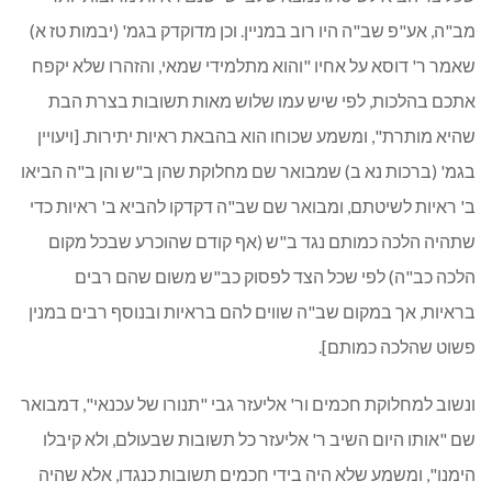
מב"ה, אע"פ שב"ה היו רוב במניין. וכן מדוקדק בגמ' (יבמות טז א)
שאמר ר' דוסא על אחיו "והוא מתלמידי שמאי, והזהרו שלא יקפח
אתכם בהלכות, לפי שיש עמו שלוש מאות תשובות בצרת הבת
שהיא מותרת", ומשמע שכוחו הוא בהבאת ראיות יתירות. [ויעויין
בגמ' (ברכות נא ב) שמבואר שם מחלוקת שהן ב"ש והן ב"ה הביאו
ב' ראיות לשיטתם, ומבואר שם שב"ה דקדקו להביא ב' ראיות כדי
שתהיה הלכה כמותם נגד ב"ש (אף קודם שהוכרע שבכל מקום
הלכה כב"ה) לפי שכל הצד לפסוק כב"ש משום שהם רבים
בראיות, אך במקום שב"ה שווים להם בראיות ובנוסף רבים במנין
פשוט שהלכה כמותם].
ונשוב למחלוקת חכמים ור' אליעזר גבי "תנורו של עכנאי", דמבואר
שם "אותו היום השיב ר' אליעזר כל תשובות שבעולם, ולא קיבלו
הימנו", ומשמע שלא היה בידי חכמים תשובות כנגדו, אלא שהיה