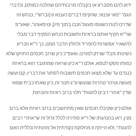
ידוע להם מסברא או בקבלה מרבותיהם שהלכה כמותם, וכדברי
הגמ' "מאי עכנאי, שהקיפו דברים כעכנא זו [וברש"י, כנחש זה
שדרכו לנוח כשגופו מעוגל וזנבו בתוך פיו], וטימאוהו", שאע"פ
שר"א הקיף אותם בראיות ותשובות כנחש המקיף דבר מבלי
להשאיר אפשרות להפריד ולחלץ הדבר ממנו, כך ר"א הכריע
כשיטתו מבלי שניתן לפורכו. ואעפ"כ כיון שרוב חכמים החזיקו שלא
כמותו פסקו לטמא. אולם ר"א כיון שראה שמתגבר הוא בראיות
כנגדם עד שלא מצאו חכמים תשובות לסתור את דבריו, קם ועשה
מעשה וטיהר טהרות שנעשו ע"ג תנור זה, כיון שאחז כבית שמאי
שדין "אחרי רבים להטות" תלוי ברוב ראיות והוכחות.
אולם כיון שקיבלו חכמים שאין מתחשבים ברוב ראיות אלא ברוב
מנין, ראו בהנהגתו של ר"א סתירה לכלל גדול זה ש"אחרי רבים
להטות", ולא הייתה זו מחלוקת נקודתית אל מהותית וכללית האם