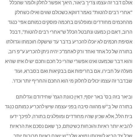
אולם דבר זה עצמו צריך ביאור, היאך אפשר לחלק ולומר שהכלל
"אחרי רבים להטות" נאמר דווקא כשכולם שווים ואילו כשחלק
מהחכמים מחודדים ומופלגים בחכמה פוסקים כמותם אפי' כנגד
הרוב, דאם כן כמעט ונתבטל הכלל ש"אחרי רבים להטות", דבכל
אסיפת חכמים לא יוכלו להכריע בדבר עד שישקלו חוכמתו וגדולתו
בתורה של כל אחד ואחד ורק לאחמ"כ יהיה ניתן להכריע ע"פ רוב,
והוא דבר שכמעט ואינו אפשרי שהרי כל חכם וחכם יש לו איזו שהיא
מעלה על חבירו, אם בחריפות אם בבקיאות ואם בסברא, ועוד
שבדבר זה עצמו יכולים לחלוק מי הוא החכם והחריף יותר וכדו'.
וביאר בזה בס' באר יוסף, דאין כוונת הגמ' שחידודם וגדלותם
בתורה של ב"ש מהווה סיבה בפני עצמה שיש להכריע כמותם כנגד
בית הלל, אלא שכיון שהיו מחודדים ומופלגים בתורה, לפיכך ידעו
להביא יותר ראיות והוכחות כשיטתם, כך שאם נסכם את הראיות
שכל צד הביא לשיטתו נמצא שלב"ש ישנם ראיות מרובות יותר