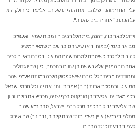
עליו והחרימוהו. ויש להבין את הנהגתו של רבי אליעזר וכי חולק הוא
על הכתוב "אחרי רבים להטות".
וידוע לבאר בזה, דהנה, בית הלל רבים היו מבית שמאי, ואעפ"כ
מבואר בגמ' (יבמות יד א) שיש הסובר שבית שמאי המשיכו
להורות להלכה כשיטתם למרות שהם המיעוט, דסברו דאין הולכים
אחר רוב המניין אלא כששתיהן שווים בחכמה, וכיון שהיו גדולים
ומחודדים מבית הלל, סברו שיש לפסוק הלכה כמותם אע"פ שהם
המיעוט. ובמסכת אבות (ב ח) אמר ר' יוחנן אם יהיו כל חכמי ישראל
בכף מאזניים ואליעזר בן הורקנוס בכף שניה, מכריע את כולם. וכיון
שר' אליעזר גדול בחכמה מכל חכמי ישראל, סבר ר"א שהיה
מתלמידי ב"ש (יעויין רש"י ותוס' שבת קלב ב; נדה ז ב) שהוא יכול
לעמוד בדעתו כנגד הרבים.