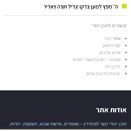
ה' חָפֵץ לְמַעַן צִדְקוֹ יַגְדִּיל תּוֹרָה וְיַאְדִּיר
קישורים לתוכן יהודי
אתר
רציו
קול הלשון
ארגון ערכים
אמונה – ישיבת אשרי האיש
הידברות
ישיבת נתיבות עולם
אודות אתר
תוכן יהודי כשר למהדרין – מאמרים, פרשת שבוע, השקפה, יהדות,