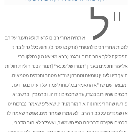
"ל
א תהיה אחרי רבים לרעות ולא תענה על רב
לנטות אחרי רבים להטות" (פרק כג פס' ב), והוא כלל גדול בדיני
הפסיקה לילך אחר הרוב. ובגמ' (בבא מציעא נט) נחלקו רבי
אליעזר וחכמים בעניין "תנורו של עכנאי" [תנור הבנוי חוליות חוליות
היאך דינו לעניין טומאה וטהרה] שר"א מטהר וחכמים מטמאים.
ומבואר שם שר"א התאמץ בכל כוחו לעמוד על דעתו כנגד דעת
חכמים שהיו רוב כנגדו, עד שחכמים נידוהו. וברמב"ן וברשב"א
פירשו שהחרימוהו [והוא חמור מנידוי]. שאע"פ שאמרו (ברכות יט
א) שמנדים על כבוד הרב, ולא אמרו שמחרימים. אפשר שאמרו לו
חכמים שקיבלו דבריהם מפי השמועה, ואעפ"כ לא חזר מדבריו,
ואילו היה עושה כן בזמן הבית היה נחשב כזקן ממרא, ולכן החמירו