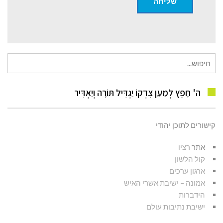
חיפוש
עבור:
ה' חָפֵץ לְמַעַן צִדְקוֹ יַגְדִּיל תּוֹרָה וְיַאְדִּיר
קישורים לתוכן יהודי
אתר
רציו
קול הלשון
ארגון ערכים
אמונה – ישיבת אשרי האיש
הידברות
ישיבת נתיבות עולם