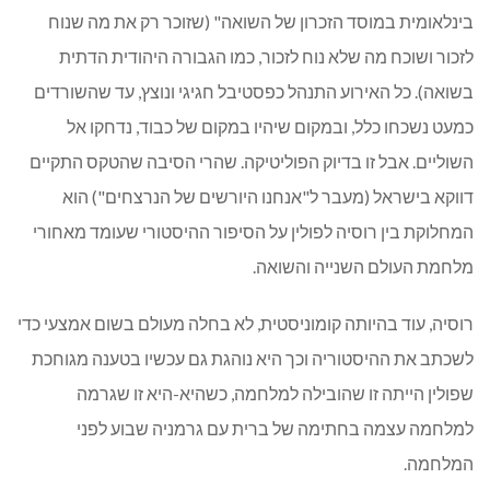
בינלאומית במוסד הזכרון של השואה" (שזוכר רק את מה שנוח
לזכור ושוכח מה שלא נוח לזכור, כמו הגבורה היהודית הדתית
בשואה). כל האירוע התנהל כפסטיבל חגיגי ונוצץ, עד שהשורדים
כמעט נשכחו כלל, ובמקום שיהיו במקום של כבוד, נדחקו אל
השוליים. אבל זו בדיוק הפוליטיקה. שהרי הסיבה שהטקס התקיים
דווקא בישראל (מעבר ל"אנחנו היורשים של הנרצחים") הוא
המחלוקת בין רוסיה לפולין על הסיפור ההיסטורי שעומד מאחורי
מלחמת העולם השנייה והשואה.
רוסיה, עוד בהיותה קומוניסטית, לא בחלה מעולם בשום אמצעי כדי
לשכתב את ההיסטוריה וכך היא נוהגת גם עכשיו בטענה מגוחכת
שפולין הייתה זו שהובילה למלחמה, כשהיא-היא זו שגרמה
למלחמה עצמה בחתימה של ברית עם גרמניה שבוע לפני
המלחמה.