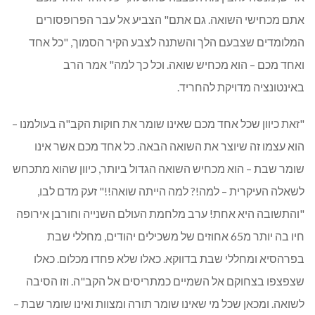
אתם מכחישי השואה. גם אתם" הצביע אל עבר הפרופסורים
המלומדים שצבעם הלך והשתנה לצבע הקיר הסמוך, "כל אחד
ואחד מכם – הוא מכחיש שואה. וכל כך למה" אמר הרב
באינטונציה מדויקת להחריד.
"זאת כיוון שכל אחד מכם שאינו שומר את חוקות הקב"ה בעולמנו –
הוא עצמו זה שיוצר את השואה הבאה. כל אחד מכם אשר אינו
שומר שבת – הוא מכחיש השואה הגדול ביותר, כיוון שהוא מתכחש
לשאלה העיקרית – למה!? למה הייתה שואה!!" זעק מדם לבו,
"והתשובה היא אחת! ערב מלחמת העולם השנייה וחורבן אירופה
חיו בה יותר מ65 אחוזים של משכילים יהודים, מחללי שבת
בפרהסיא ומחללי שבת בדווקא. כאלו שלא פחדו מכלום. כאלו
שצפצפו בצחוקם אל השמיים כמתריסים אל הקב"ה. וזו הסיבה
לשואה. ומכאן שכל מי שאינו שומר תורה ומצוות ואינו שומר שבת –