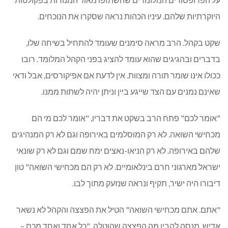
היוקרתיות שלהם. עיניו הכהות נראה שסקרו את הנוכחים.
שקט בקהל. הרב מראה סימנים שעומד להתחיל בשיחה שלו,
בדברים ובהגיגים שהוא עומד להציג בפני הקהל המלומד. רובו
ככולו אינו שומר תורה ומצוות. אין לדעת אם אפיקורסים, אבל ודאי
שאינם נמנים עם הצד שייגע ביין וניתן יהיה לשתות ממנו.
"אומר לכם" פתח הרב בשקט את דבריו, "אומר לכם מי הם
מכחישי השואה. לא רק המוסלמים באירופה וגם לא רק המנהיגים
שלהם באירופה. לא רק הניאו-נאצים ימח שמם וגם לא רק שונאי
ישראל מארגוני חרם בינלאומיים. לא רק הם מכחישי השואה" טון
דיבורו היה ישיר, תקיף ונראה שנזעק מתוך לבו.
"אתם. אתם מכחישי השואה" הטיל את הפצצה והקהל לא נשאר
אדיש, מנסה להבין מה הפצצה שהוטלה, "כל אחד ואחד מכם –