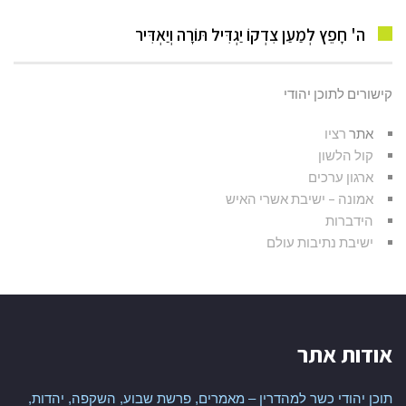
ה' חָפֵץ לְמַעַן צִדְקוֹ יַגְדִּיל תּוֹרָה וְיַאְדִּיר
קישורים לתוכן יהודי
אתר
רציו
קול הלשון
ארגון ערכים
אמונה – ישיבת אשרי האיש
הידברות
ישיבת נתיבות עולם
אודות אתר
תוכן יהודי כשר למהדרין – מאמרים, פרשת שבוע, השקפה, יהדות,