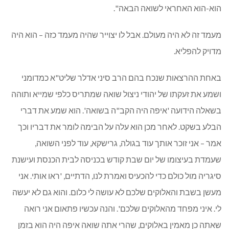
הוא-הוא האחראי לשואה הבאה".
מעמד זה לא היה מעולם. אבל לו יצוייר שהיה מעמד כזה – הוא היה
מדויק להפליא.
באחת ההרצאות שנכח בהם הרב סיני אדלר שליט"א כמדומני
ושמע את זעקתו של יהודי ניצול שואה שמתריס כלפי שמייא ותוהה
בשאלה הידועה 'איפה היה הקב"ה בשואה'. הוא שמע את דברי
הבלע בשקט. לאחר מכן הוא עלה על הבימה לומר את דבריו וכך
אמר – אני זוכר אותך עוד בגולה, גרישקא, עוד לפני השואה,
שעמדת בעיצומו של יום שבת קודש בכניסה לבית הכנסת ועישנת
סיגריה מול כולם כדי להכעיס ואמרת לנו, הדתיים, 'ראו אותי. אני
מעשן בשבת והאלוקים שלכם לא עושה לי כלום. והוא גם לא יעשה
לי. איני מפחד מהאלוקים שלכם'. והנה עכשיו פתאום אני רואה
שאתה כן מאמין באלוקים, שהרי אתה שואה איפה היה הוא בזמן