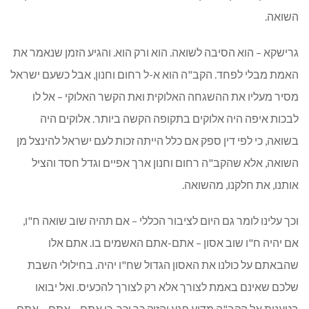
השואה.
גרישקא – הוא הסיבה לשואה. הוא ורק הוא. והגיע הזמן שנאמר את
האמת מבלי לפחד. הקב"ה הוא א-ל רחום וחנון, אבל כשעם ישראל
מסיר מעליו את ההשגחה האלוקית ואת הקשר האלוקי – אל לו
לבכות איפה היה אלוקים בתקופה הקשה ביותר. אלוקים היה
בשואה, כי לפי דין ספק אם כלל הייתה זכות לעם ישראל להינצל מן
השואה, אלא שהקב"ה רחום וחנון ארך אפיים וגדל חסד והציל
אותנו, את חלקנו, מהשואה.
וכך עלינו לומר גם היום לציבור הכללי – אם תהיה שוב שואה ח"ו,
אם יהיה ח"ו שוב אסון – אתם-אתם האשמים בו. אתם אלו
שהבאתם על כולנו את האסון הגדול שח"ו יהיה. בחילולי השבת
שלכם שאינם באמת לצורך אלא רק לצורך להכעיס. ואל יבואו
בטענות אל הקב"ה מדוע פגע והזיק כך וכך, כי אתם – אתם – אתם