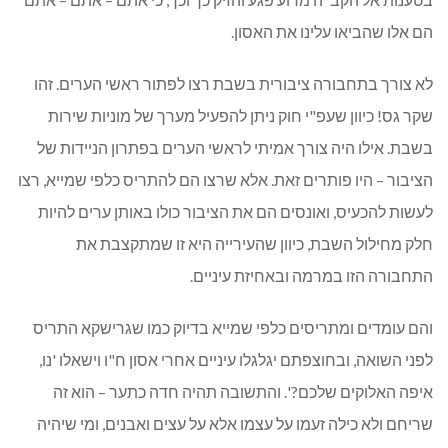
הם אלו שהביאו עלינו את האסון.
לא צורך בתחבורה ציבורית בשבת רצו לפתור ראשי הערים. זהו
שקר גס! כיוון שעפ"י חוק ניתן להפעיל מערך של מוניות שירות
בשבת. אילו היה צורך אמיתי לראשי הערים בפתרון הניידות של
הציבור – היו פותרים זאת. אלא שרצו הם להתריס כלפי שמייא, רצו
לעשות להכעיס, ואונסים הם את הציבור כולו באותן ערים להיות
חלק מחילול השבת, כיוון שהעירייה היא זו שמתקצבת את
התחבורה הזו במרמה ובאחיזת עיניים.
והם עומדים ומתריסים כלפי שמייא בדיוק כמו שגרישקא התריס
לפני השואה, ובחוצפתם יגלגלו עיניים אחרי אסון ח"ו וישאלו 'נו,
איפה האלוקים שלכם?'. והתשובה תהיה חדה כתער – הוא זה
שריחם ולא כילה זעמו על עצמו אלא על עצים ואבנים, ומי שיהיה