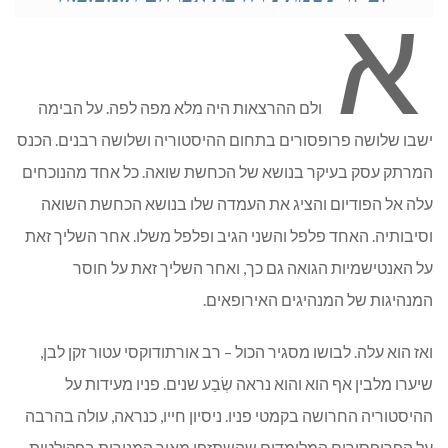
א
ולם ההרצאות היה מלא מפה לפה. על הבימה
ישבו שלושה פרופסורים בתחום ההיסטוריה ושלושה רבנים. הכנס
המרתק עסק בעיקר בנושא של הכחשת שואה. כל אחד מהנוכחים
עלה אל הפודיום והציג את העמדה שלו בנושא הכחשת השואה
וסיבותיה. האחד פלפל והשני הגיב ופלפל משלו. אחר השליך זאת
על האנטישמיות הגואה גם כך, ואחר השליך זאת על חוסר
המנהיגות של המנהיגים האירופאים.
ואז הוא עלה. לבושו מסגיר הכול – רב אורתודוקסי עטור זקן לבן,
שיערו מלבין אף הוא והוא נראה שְׂבַע שנים. פניו מעידות על
ההיסטוריה החרושה בקמטי פניו. ניסיון חייו, כנראה, עולה בהרבה
על הפרופסורים המלומדים שהשתזפו מאור המנורות בפקולטות