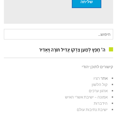
חיפוש
עבור:
ה' חָפֵץ לְמַעַן צִדְקוֹ יַגְדִּיל תּוֹרָה וְיַאְדִּיר
קישורים לתוכן יהודי
אתר
רציו
קול הלשון
ארגון ערכים
אמונה – ישיבת אשרי האיש
הידברות
ישיבת נתיבות עולם