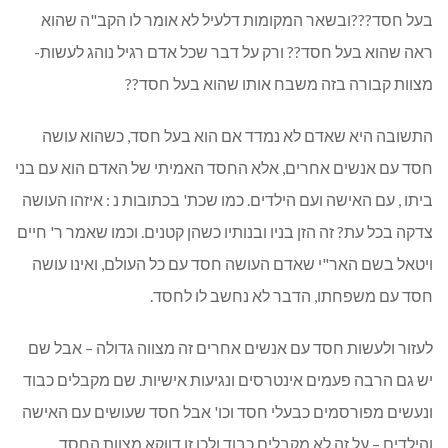
בעל חסד???ובשאר המקומות דלעיל לא אומר לו הקב"ה שהוא
ראה שהוא בעל חסד?? ורק על דבר שכל אדם רגיל נוהג לעשות-
מצוות קבורה בזה משבח אותו שהוא בעל חסד??
התשובה היא שאדם לא נמדד אם הוא בעל חסד, כשהוא עושה
חסד עם אנשים אחרים, אלא החסד האמיתי של האדם הוא עם בני
ביתו , עם האישה ועם הילדים. כמו שכת' בכתובות נ : איזהו העושה
צדקה בכל עת? זה הזן בניו ובנותיו כשהן קטנים. וכמו שאמר ר' חיים
ויטאל בשם האר"י שאדם העושה חסד עם כל העולם, ואינו עושה
חסד עם משפחתו, הדבר לא נחשב לו לחסד.
לעזור ולעשות חסד עם אנשים אחרים זה מצווה גדולה – אבל שם
יש גם הרבה פעמים אינטרסים ונגיעות אישיות. שם מקבלים כבוד
ונעשים מפורסמים כבעלי חסד וכו' אבל חסד שעושים עם האישה
והילדים – על זה לא מקבלים כבוד ולכן זו דווקא מצוות החסד