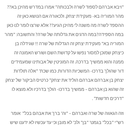
"ויבא אברהם לספוד לשרה ולבכותה" אמרו במדרש מהיכן בא??
מהר המוריה בא- מעקידת יצחק. ולכאורה אם הנושא כאן זה
ההספד לשרה מה משנה לי מהיכן הגיע?? אלא שרצו לומר לנו כאן
במה הספידה?במה הדגים את גדלותה של שרה? והתשובה: "מהר
המוריה בא" מעקידת יצחק זה הגדלות של שרה !! שגידלה בן
כיצחק שמוכן למסור נפשו על קדושת השם ושורש האמונה זה
ממנה והוא ממשיך בדרכה. זה המוניטין של אבותינו שמעמידים
דור שהולך בדרכו- המשכיות הדורות. כמו שכת' "אלה תולדות
יצחק בן אברהם אברהם הוליד את יצחק" כרטיס הביקור של יצחק
זה שהוא בן אברהם – ממשיך בדרכו- הולך בדרכיו ולא מוצא לו
"דרכים חדשות" .
וזה הגאווה של שרה ואברהם – "וה' ברך את אבהם בכל" אומר
רש"י "בכל" בגמט' "בן" ולכ' לא מובן וכי עד עכשיו לא ידענו שיש