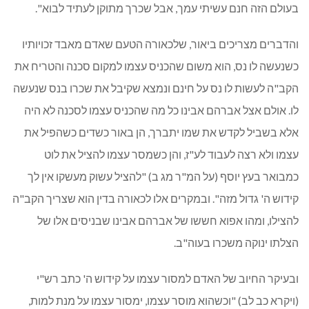
בעולם הזה חנם עשיתי עמך, אבל שכרך מתוקן לעתיד לבוא".
והדברים מצריכים ביאור, שלכאורה הטעם שאדם מאבד זכויותיו
כשנעשה לו נס, הוא משום שהכניס עצמו למקום סכנה והטריח את
הקב"ה לעשות לו נס על חינם ונמצא שקיבל את שכרו בנס שנעשה
לו. אולם אצל אברהם אבינו כל מה שהכניס עצמו לסכנה לא היה
אלא בשביל לקדש את שמו יתברך, הן באור כשדים כשהפיל את
עצמו ולא רצה לעבוד לע"ז, והן כשמסר עצמו להציל את לוט
כמבואר בעץ יוסף (על המ"ר מג ב) "להציל עשוק מעשקו אין לך
קידוש ה' גדול מזה". ובמקרים אלו לכאורה בדין הוא שצריך הקב"ה
להצילו, ומהו אפוא חששו של אברהם אבינו שבניסים אלו של
הצלתו ינוקה משכרו בעוה"ב.
ובעיקר החיוב של האדם למסור עצמו על קידוש ה' כתב רש"י
(ויקרא כב לב) "וכשהוא מוסר עצמו, ימסור עצמו על מנת למות,