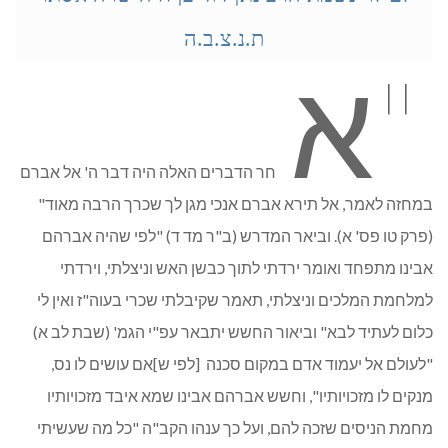
ת.נ.צ.ב.ה
"א
חר הדברים האלה היה דבר ה' אל אברם
במחזה לאמר, אל תירא אברם אנכי מגן לך שכרך הרבה מאוד"
(פרק טו פס' א). וביאר המדרש (ב"ר מד ד) "לפי שהיה אברהם
אבינו מתפחד ואומר ירדתי לתוך כבשן האש וניצלתי, וירדתי
למלחמת המלכים וניצלתי, תאמר שקיבלתי שכרי בעוה"ז ואין לי
כלום לעתיד לבא" וביאור החשש יתבאר עפ"י הגמ' (שבת לב א)
"לעולם אל יעמוד אדם במקום סכנה [לפי ש]אם עושים לו נס,
מנקים לו מזכויותיו", וחשש אברהם אבינו שמא איבד מזכויותיו
מחמת הניסים שזכה להם, ועל כך ענהו הקב"ה "כל מה שעשיתי