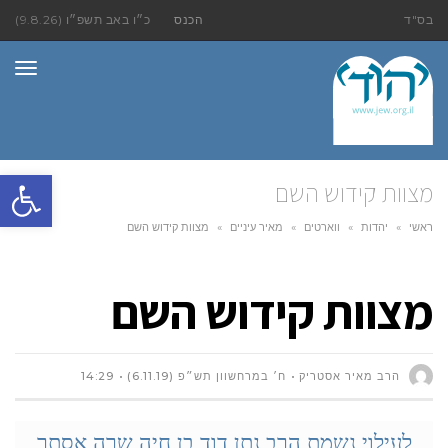
בס"ד
הכנס
כ״ו באב תשפ״ו (9.8.26)
תפר
פתח סרגל
מצוות קידוש השם
ראשי
»
יהדות
»
ווארטים
»
מאיר עיניים
»
מצוות קידוש השם
מצוות קידוש השם
הרב מאיר אסטריק
ח׳ במרחשוון תש״פ (6.11.19)
14:29
לעילוי נשמת הרב
נתן דוד בן חיה שרה אסתר