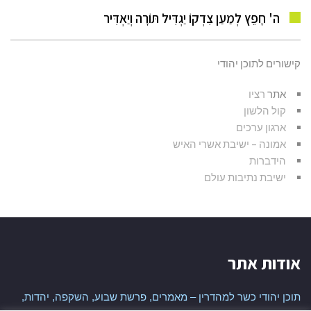
ה' חָפֵץ לְמַעַן צִדְקוֹ יַגְדִּיל תּוֹרָה וְיַאְדִּיר
קישורים לתוכן יהודי
אתר
רציו
קול הלשון
ארגון ערכים
אמונה – ישיבת אשרי האיש
הידברות
ישיבת נתיבות עולם
אודות אתר
תוכן יהודי כשר למהדרין – מאמרים, פרשת שבוע, השקפה, יהדות,