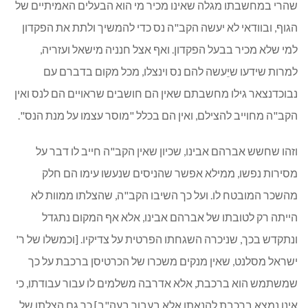
שהרי במחשבתו מגלה שאינו מכיר מי הוא הבעלים האמיתיים של
הגוף, ובוודאי לא יעשה הקב"ה נס כדי להמשיך ולתת את הפקדון
למי שלא מכיר בבעל הפקדון. ואף אצל חנניה מישאל ועזריה,
למרות שידעו שיֵעשה להם נס וינצלו, מכל מקום בדברם עם
נבוכדנצאר גילו מחשבתם שאין הם חושבים שראויים הם לנס ואין
הקב"ה מחוייב להצילם, ואין הם בכלל "מוסר עצמו על מנת הנס".
וזהו שחשש אברהם אבינו, שכיון שאין הקב"ה חייב לו דבר על
מסירות נפשו, ממילא אפשר שהניסים שנעשו עימו הם חלק
מהשכר המובטח לו. ועל כך השיבו הקב"ה, שהצלתו ממוות לא
הייתה רק לטובתו של אברהם אבינו, אלא אף המקום נתגדל
ונתקדש בכך, שניכרה השגחתו הפרטית על צדיקיו. [וכמשלו של ר'
ישראל מסלנט, שאין מנקים משכרו של הכרטיסן ברכבת על כך
שמשתמש הוא ברכבת, אלא אדרבה משלמים לו עבור עבודתו, כי
אינו נמצא ברכבת להנאתו אלא בעבור בעה"ב] כך גם הצלתו של