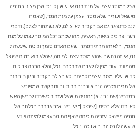
שכל המוסר עצמו על מנת הנס אין עושין לו נס, שכן מצינו בחנניה
מישאל ועזריה שלא מסרו עצמן על מנת הנס", [שאמרו
לנבוכדנצאר גם אם הקב"ה לא יצילנו, לא נשתחוה לצלם]. ודברי
רש"י צריכים ביאור, ראשית, מהו שכתב "כל המוסר עצמו על מנת
הנס", והלא זהו תרתי דסתרי, שאם האדם סומך ובוטח שיעשה לו
נס, אין זה נחשב שהוא מוסר עצמו למיתה, שהלא הוא בטוח שינצל
מהמוות. ועוד, מנין לו לאדם שבהכרח ינצל, והלא הרבה צדיקים
קדושי עליון מסרו עצמם למיתה ולא הצילם הקב"ה וכגון חור בנה
של מרים וזכריה הנביא וכהנה רבות. וביותר קשה שמפורש
במדרש (שמו"ר ט א) "חנניה מישאל ועזריה כשירדו לכבשן האש
לא ירדו אלא בסימן [שינצלו]" יעוי"ש, וא"כ אדרבה הצלתם של
חנניה מישאל ועזריה מוכיחה שאף המוסר עצמו למיתה ויודע
שיעשה לו נס הרי הוא זוכה וניצל.