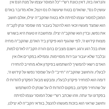
והנראה בזה, דאין כוונת רש"י "כל המוסר עצמו על מנת הנס אין
עושין לו נס", שהאדם בטוח שיעשה לו נס וינצל, אלא מדובר באדם
המוכן למסור עצמו למיתה ולא בטוח שהקב"ה יצילו, אולם חושב
הוא שמצד מעשיו זכאי הוא להינצל בעבור מה שמסר ונתן לקב"ה
את נפשו, ובדין הוא שהקב"ה יצילו. ומחשבה זו טעות היא בשורש
מצוות קידוש ה', לפי שהגוף הוא פיקדון ביד האדם, שהקב"ה מחיה
אותו בכל רגע ורגע. וישנם מצבים בהם הורה הקב"ה לאדם למות,
ובלבד שלא יעבור עבירות מסויימות. וממילא במקרים אלו אין
האדם רשאי להמשיך להשתמש בפיקדון אלא מחוייב להחזירו
לבעליו. והחושב שהקב"ה "חייב" לו על שמסר נפשו על קידוש ה',
דומה הוא למחזיר פיקדון לבעליו, ומבקש מבעל הפקדון להודות לו
על שהחזיר פקדונו, במקום להודות לו על שנתן לו להשתמש
בפקדונו עד עתה. וזהו שכתב רש"י שכל המוסר עצמו למיתה
וחושב שראוי הוא בזכות מעשהו להנצל, בוודאי הקב"ה לא יצילנו,