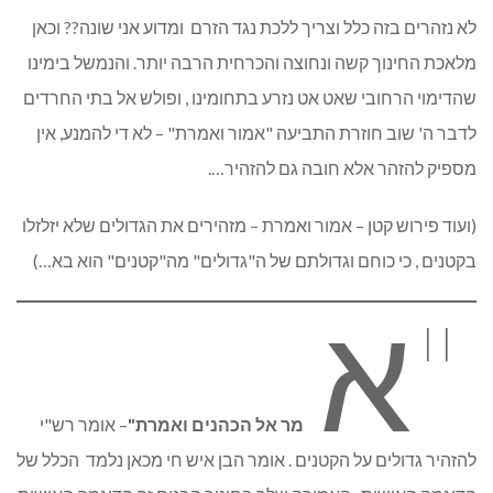
לא נזהרים בזה כלל וצריך ללכת נגד הזרם ומדוע אני שונה?? וכאן
מלאכת החינוך קשה ונחוצה והכרחית הרבה יותר. והנמשל בימינו
שהדימוי הרחובי שאט אט נזרע בתחומינו , ופולש אל בתי החרדים
לדבר ה' שוב חוזרת התביעה "אמור ואמרת" – לא די להמנע, אין
מספיק להזהר אלא חובה גם להזהיר….
(ועוד פירוש קטן – אמור ואמרת – מזהירים את הגדולים שלא יזלזלו
בקטנים , כי כוחם וגדולתם של ה"גדולים" מה"קטנים" הוא בא…)
"א
מר אל הכהנים ואמרת"
– אומר רש"י
להזהיר גדולים על הקטנים . אומר הבן איש חי מכאן נלמד הכלל של