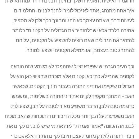
הדוגמה האישית . האמירה שלך בחינוך הבנים זה הדוגמה האישית
איך אתה מתנהג , אתה לא יכול לומר ולחנך לבנים- התלמידים
לעשות דבר, שאתה עצמך לא נוהג ומחונך בכך.ולכן לא מספיק
אמירה בלבד אלא יש "להזהיר את הגדולים על הקטנים" כלומר
להזהיר את הגדולים שאם רוצים להשפיע על הקטנים , עליהם
להתנהג טוב בעצמם, ואז ממילא הקטנים יושפעו לטובה.
וכך העיר הגרמ"ש שפירא זצ"ל שמהפס' לא משמע שזה הוראה
לקטנים שהרי לא כת' כאן קטנים אלא מוכרח שהציווי כאן הוא על
הגדולים שיקיימו את דיני התורה בעבור חינוך הקטנים. שכאשר
האב – המחנך מקפיד לקיים את דיני התורה בשלימות , ומשמש
כדוגמה טובה לבן, הדבר משפיע מאוד לטובה על הבן, שפעולות
האב משפיעות על הבן יותר מכל הדיבורים והתוכחות שהאב מוכיח
לבנו. וזה הכוונה "אמור ואמרת" לזרז את מי שיש לו בנים לקיים את
דברי התורה לא רק מחמת עצם חיובו לקיים התורה אלא גם כדי