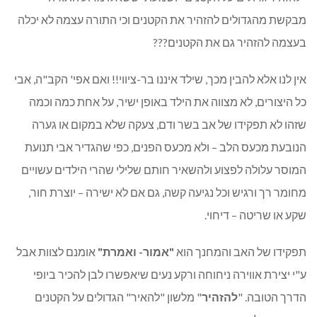
מבקשת מהגדולים להזהיר את הקטנים וכי התורה עצמה לא יכלה
בעצמה להזהיר גם את הקטנים???
אין לנו אלא להבין מכך, שילד איננו בר-ציווי!! ואם אפי' הקב"ה, אבי
כל היצורים, לא מצווה את הילד באופן ישיר, על אחת כמה וכמה
שזהו לא תפקידו של אב בשר ודם, צעקה שלא במקום או גערה
הנובעת מכעס הלב – ולא מכעס הפנים, כפי שהגדיר אבי תנועת
המוסר עלולה לפצוע ולהשאיר חותם שלילי שהרי הילדים עשויים
מחומר רך ורגיש וכל נגיעה קשה, גם אם לא ישירה – יוצרת חור,
שקע או שריטה – דיחוי.
תפקידו של האב והמחנך הוא
"אמור- ואמרת"
אומנם לצוות אבל
ע"י יצירת אווירה ניחוחה ורקע נעים שיאפשרו לבן להכיר ביופי
הדרך הטובה. "
להזהיר
" מלשון "להאיר" הגדולים על הקטנים