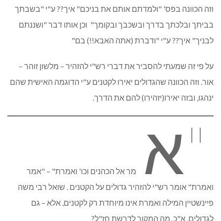
וזה הכוונה בפס' "ולמדתם אותם את בניכם" איך?? ע"י "בשבתך
בביתך ובלכתך בדרך ובשכבך ובקומך" וכן אותו דבר "ושננתם
לבניך" איך?? ע"י "ודברת (אתה האבא!!) בם"
על פי זה שמעתי להסביר את דברי רש"י להזהיר – מלשון זוהר –
אור. וזה הכוונה שהגדולים יאירו לקטנים ע"י הדוגמה האישית שהם
ינהגו, ובזה יאירו(יזהירו) להם את הדרך.
"א
מר אל הכהנים וכו' ואמרת" – "אמר
ואמרת" אומר רש"י להזהיר גדולים על הקטנים . שואל רבי משה
פיינשטיין המילה ואמרת אינו מיוחדת רק לקטנים, אלא – גם
לגדולים, א"כ, מה המקור לדרשת חז"ל?