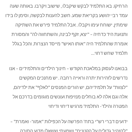
הרחיקו. בא התלמיד לבקש שיקבלו , שישוב ויקרבו. באותה שעה
עמד רבי יהושע בקריאת שמע. חשב להענות לבקשה, וסימן לו בידו
שימתין, ישוחח עימו ויקבלו . אבל התלמיד פירש את השתיקה
ותנועת היד כדחיה – "יצא, זקף לבינה, והשתחווה לה" והמסורת
אומרת שהתלמיד היה "אותו האיש" מייסד הנצרות. והכל בגלל
תלמיד שחש דחוי…
בבואנו לעסוק במלאכת הקודש – חינוך הילדים והתלמידים – אנו
נדרשים לזהירות יתרה וראייה רחבה . יש מחנכים המקשים
"לצוות" על תלמידיהם, יש הורים המנסים "לאלף" את ילדיהם,
אלה וגם אלה לא בוחלים מנזיפות ועונשים מוגזמים בדרכם אל
המטרה והילד- התלמיד מרגיש דיחוי ודיחוי
ידועים דברי רש"י בתח' הפרשה על הכפילות "אמור- ואמרת" –
"להזהיר גדולים על הקטנים" ושמעתי ששאלו מדוע התורה