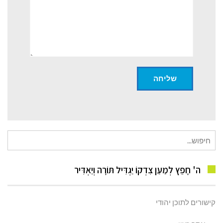
חיפוש
עבור:
ה' חָפֵץ לְמַעַן צִדְקוֹ יַגְדִּיל תּוֹרָה וְיַאְדִּיר
קישורים לתוכן יהודי