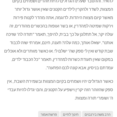
להאיר. וההסבר שעלינו הגדולים להיות זוהרים ושמחים בקיום
המצוות, לשדר ולהקרין לילדים הקטנים שאין אושר גדול יותר
מאשר קיום מצוות היהדות. לדוגמה, אתה מהדר לקנות פירות
וירקות שמיטה למהדרין, או בשר ועופות בהכשרים מהודרים, זה
עולה יקר, אל תתלונן על כך בבית, להיפך, תאמר "תודה לה' שזיכה
אותנו". ישאלו אותך, כמה עלה? תענה, חינם, אמרתי שזה לכבוד
שבת קודש ואין לי ספק שה' ישלם לי. או כאשר מוותרים ולא אוכלים
במקום שאין תעודת כשרות למהדרין, תאמר "כל הכבוד ילדים,
עמדתם בניסיון, אבא קונה לכם הפתעה".
כאשר הגדולים יהיו ושמחים בקיום המצוות ובשמירת השבת , אין
ספק שהזוהר הזה יקרין וישפיע על הקטנים, והם יגדלו להיות עבדי
ה' ושומרי תורה ומצוות.
הרב משה בירנבוים
חינוך לחיים
פרשת אמור