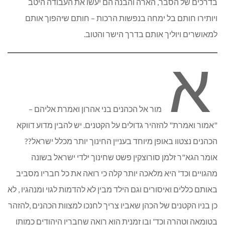
בדרכים של הסבר, הארה והבנה הם יעשו את העבודה היטב
ויותירו חותם בל ימחה בנפשות הרכות – חותם שיהפוך אותם
למאושרים ויוליך אותם בדרך הישר והטוב.
א
מור אל הכהנים בני אהרון ואמרת אליהם –
"אמור ואמרת" להזהיר גדולים על הקטנים. יש להבין מדוע דווקא
הכהנים נצטוו באופן מיוחד בעניין החינוך יותר מכלל ישראל??
אומר הגא"ר זלמן סורוצקין פשט שחינוך ילדי ישראל בשונה
מהגויים וכד' היא מלאכה יותר קלה כי רואה את כל חבריו מסביב
באותם כללים ואיסורים וגם הילד מבין לא להדמות לגוי ומנהגיו , לא
כן בניו הקטנים של הכהן שאביו צריך לחנכו למצוות הכהנים ,להזהר
בטומאה וטהרה וכד' ובו זמנית הוא רואה שחבריו היהודים כמותו