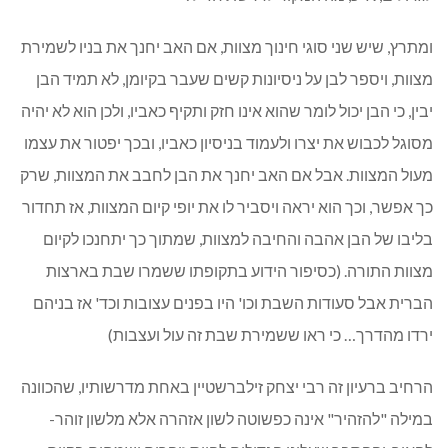
ומתרץ, שיש שני סוגי חינוך מצוות, אם האב יחנך את בניו לשמירת
מצוות, ויספר לבן על ניסיונות קשים שעבר בקיומן, לא תמיד הבן
יבין, כי הבן יכול לומר שהוא אינו חזק ותקיף כאביו, ולכן הוא לא יהיה
מסוגל לכבוש את יצרו ולעמוד בניסיון כאביו, ובכך יפטור את עצמו
מעול המצוות. אבל אם האב יחנך את הבן לחבב את המצוות, שרק
כך אפשר, וכך הוא יראה ויסביר לו את יופי קיום המצוות, אז תחדור
בליבו של הבן אהבה והחיבה למצוות, שמתוך כך יתחנכו לקיום
מצוות התורה. (כסיפור הידוע בתקופתו ששמרו שבת בארצות
הברית אבל סעודות השבת וכו' היו בפנים עצובות וכד' אז בניהם
ירדו מהדרך… כי ראו ששמירת שבת זה עול ועצבות)
הרחיב ברעיון זה רבי יצחק זילברשטיין באחת מדרשותיו, שהכוונה
במילה "להזהיר" אינה כפשוטה לשון אזהרה אלא מלשון זוהר-