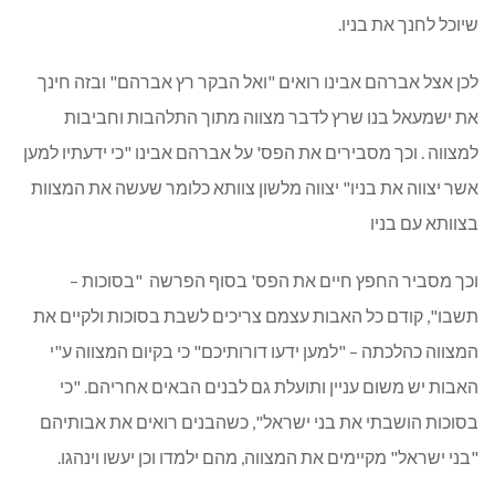
שיוכל לחנך את בניו.
לכן אצל אברהם אבינו רואים "ואל הבקר רץ אברהם" ובזה חינך
את ישמעאל בנו שרץ לדבר מצווה מתוך התלהבות וחביבות
למצווה . וכך מסבירים את הפס' על אברהם אבינו "כי ידעתיו למען
אשר יצווה את בניו" יצווה מלשון צוותא כלומר שעשה את המצוות
בצוותא עם בניו
וכך מסביר החפץ חיים את הפס' בסוף הפרשה "בסוכות –
תשבו", קודם כל האבות עצמם צריכים לשבת בסוכות ולקיים את
המצווה כהלכתה – "למען ידעו דורותיכם" כי בקיום המצווה ע"י
האבות יש משום עניין ותועלת גם לבנים הבאים אחריהם. "כי
בסוכות הושבתי את בני ישראל", כשהבנים רואים את אבותיהם
"בני ישראל" מקיימים את המצווה, מהם ילמדו וכן יעשו וינהגו.