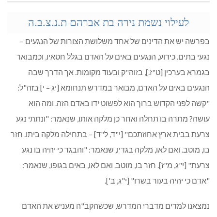
לעילוי נשמת נירה בת אברהם ת.נ.צ.ב.ה
בפרשה יש את הדינים של אחד משלושת הצורות של הנגעים –
נגעי בתים. כידוע, הנגעים באים על האדם בגלל חטאיו, וכמבואר
בגמרא בערכין [ט"ז.], בזוה"ק ובעוד מקומות. אך הדרך שבה
הנגעים באים על האדם, מבואר במדרש תנחומא [יג – י] בזה"ל:
"קשה לפני הקדוש ברוך הוא לפשוט ידו באדם הזה. ומה הוא
עושה? מתרה בו תחלה ואחר כן מלקה אותו, שנאמר: "ונתתי נגע
צרעת בבית ארץ אחוזתכם" [י"ד, ל"ד] – בתחילה מלקה ביתו. חזר
בו, מוטב. ואם לאו, מלקה בגדיו, שנאמר: "והבגד כי יהיה בו נגע
צרעת" [י"ג, מ"ז]. חזר בו, מוטב. ואם לאו, באים בגופו, שנאמר:
"אדם כי יהיה בעור בשרו" [י"ג, ב'].
נמצאנו למדים מדברי המדרש, שכשהקב"ה מעניש את האדם