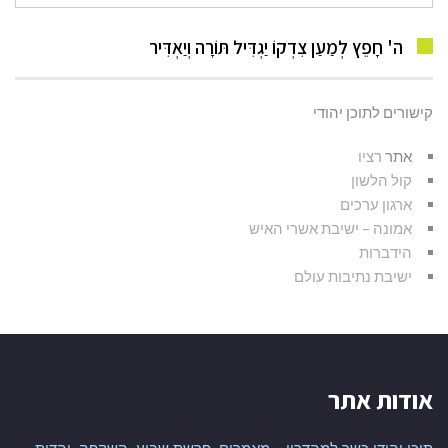
עבור:
ה' חָפֵץ לְמַעַן צִדְקוֹ יַגְדִּיל תּוֹרָה וְיַאְדִּיר
קישורים לתוכן יהודי
אתר
רציו
קול הלשון
ארגון ערכים
אמונה – ישיבת אשרי האיש
הידברות
ישיבת נתיבות עולם
אודות אתר