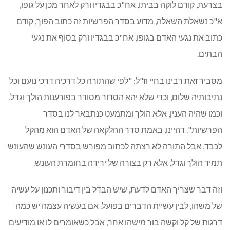
בצרעת, קודם לוקה בביתו, אח"כ בבגדיו ורק לאחר מכן על גופו,
א"כ נשאלת השאלה, מדוע בסדר הפרשיות זה כתוב הפוך, קודם
כתוב את נגעי האדם בגופו, אח"כ בבגדיו ורק בסוף את נגעי
הבתים.
מסביר זאת רבינו בחיי וז"ל: "לפי שהתורה כל דרכיה דרכי נועם וכל
נתיבותיה שלום, וכדי שלא יהא הסדור מסודר בפורענות הולך וגדל,
וכמו שהיה הענין, אלא הולך ומתמעט כנתבאר לנו בסדר
הפרשיות". דהיינו, באמת סדר ההלקאה של האדם הוא מהקל
לכבד, אבל התורה לא רצתה לכתוב מפורש בסדרי העונש שהעונש
תמיד הולך וגדל, אלא רק בצורה של ירידה בחומרת העונש.
וזה דבר שצריך האדם לדעת, שיש הבדל בין דיבור ותכנון על עשיה
של משהו, לבין עשיית הדברים בפועל. אם בעשיה עצמה יש כמה
דרגות של קל וקשה בור מישהו אחר, אבל כשאומרים לו או מודיעים