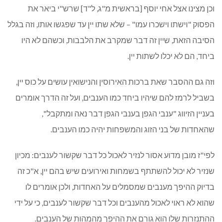
וכן מצינו אצל אחי יוסף [בראשית מ"ג, ל"ד] שרש"י ביאר את
הפסוק "וישתו וישכרו עמו" – שלא שתו יין עד שפגשו אותו, וזה בגלל
הסיבה הזאת, שיין זה דבר שמקרב את הלבבות, וכשהם לא היו
ביחד, הם לא יכלו לשתות יין.
וזה גם ההסבר שאת ברכות האירוסין והנישואין עושים על כוס יין,
בשביל לרמז להם שיהיו ביחד כמו הענבים, ועל זה הדרך אומרים
בעניין הזיווג "ענבי הגפן בענבי הגפן דבר נאה ומתקבל",
שהאחדות של בני הזוג והמשפחות יהיה כמו הענבים.
לפי"ז מובן מדוע אסור לנזיר לאכול כל דבר שקשור לענבים: מכיון
שנזיר לא יכול להשתתף בשמחות ואירועים שיש בהם יין, א"כ זה
בדיוק ההיפך מענבים שמסמלים על האחדות, ולכן אומרים לו
שהוא לא ראוי לאכול מהענבים וכל דבר שקשור לענבים, כי על ידי
ההתנזרות שלו הוא גורם את ההיפך מהמהות של הענבים.