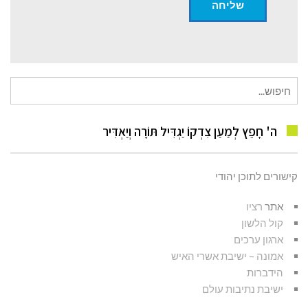
חיפוש
עבור:
ה' חָפֵץ לְמַעַן צִדְקוֹ יַגְדִּיל תּוֹרָה וְיַאְדִּיר
קישורים לתוכן יהודי
אתר
רציו
קול הלשון
ארגון ערכים
אמונה – ישיבת אשרי האיש
הידברות
ישיבת נתיבות עולם