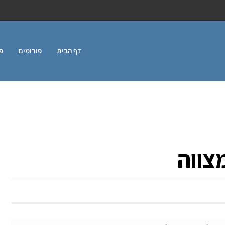
דף הבית
פורומים
פ
צווה