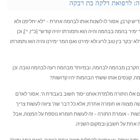
: לרפואת דלקה בת רבקה
 קרבן, אסור לו לשנות אותו לבהמה אחרת – "לא יחליפנו ולא
ימיר בהמה בבהמה והיה הוא ותמורתו יהיה קודש" [כ"ז, י'], וכן
יבקר בין טוב לרע ולא ימירנו ואם המר ימירנו והיה הוא ותמורתו
 הקרבן מבהמה לבהמה, ובמיוחד מבהמה רעה לבהמה טובה. וכן
ה, קונסים אותו ששתי הבהמות יהיו קדושות?
 אלו התורה מלמדת אותנו יסוד חשוב בעבודת ה'. אסור לאדם
 מצווה או חומרה אחרת, אלא כל דבר שה' ציווה לעשות צריך
עשות – אומרת התורה – זה לעשות חומרא נוספת על המצוה, אבל
ה אחת על חשבון ובמקום השניה.
ימיר אותו", אי אפשר להחליף מצוה אחת בשניה. "ואם המר ימיר",