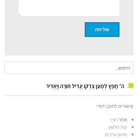
חיפוש
עבור:
ה' חָפֵץ לְמַעַן צִדְקוֹ יַגְדִּיל תּוֹרָה וְיַאְדִּיר
קישורים לתוכן יהודי
אתר
רציו
קול הלשון
ארגון ערכים