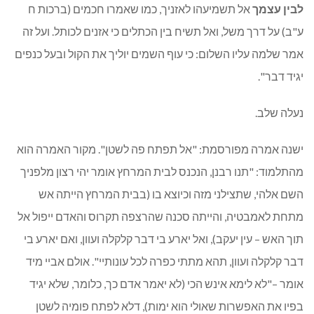
לבין עצמך
אל תשמיעהו לאזניך, כמו שאמרו חכמים (ברכות ח
ע"ב) על דרך משל, ואל תשיח בין הכתלים כי אזנים לכותל. ועל זה
אמר שלמה עליו השלום: כי עוף השמים יוליך את הקול ובעל כנפים
יגיד דבר".
נעלה שלב.
ישנה אמרה מפורסמת: "אל תפתח פה לשטן". מקור האמרה הוא
מהתלמוד: "תנו רבנן, הנכנס לבית המרחץ אומר יהי רצון מלפניך
השם אלהי, שתצילני מזה וכיוצא בו (בבית המרחץ הייתה אש
מתחת לאמבטיה, והייתה סכנה שהרצפה תקרוס והאדם ייפול אל
תוך האש – עין יעקב), ואל יארע בי דבר קלקלה ועוון, ואם יארע בי
דבר קלקלה ועוון, תהא מתתי כפרה לכל עונותיי". אולם אביי מיד
אומר –"לא לימא אינש הכי (לא יאמר אדם כך, כלומר, שלא יגיד
בפיו את האפשרות שאולי הוא ימות), דלא לפתח פומיה לשטן