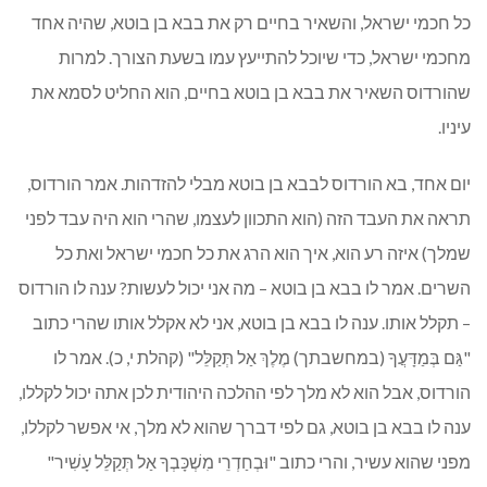
כל חכמי ישראל, והשאיר בחיים רק את בבא בן בוטא, שהיה אחד
מחכמי ישראל, כדי שיוכל להתייעץ עמו בשעת הצורך. למרות
שהורדוס השאיר את בבא בן בוטא בחיים, הוא החליט לסמא את
עיניו.
יום אחד, בא הורדוס לבבא בן בוטא מבלי להזדהות. אמר הורדוס,
תראה את העבד הזה (הוא התכוון לעצמו, שהרי הוא היה עבד לפני
שמלך) איזה רע הוא, איך הוא הרג את כל חכמי ישראל ואת כל
השרים. אמר לו בבא בן בוטא – מה אני יכול לעשות? ענה לו הורדוס
– תקלל אותו. ענה לו בבא בן בוטא, אני לא אקלל אותו שהרי כתוב
"גַּם בְּמַדָּעֲךָ (במחשבתך) מֶלֶךְ אַל תְּקַלֵּל" (קהלת י, כ). אמר לו
הורדוס, אבל הוא לא מלך לפי ההלכה היהודית לכן אתה יכול לקללו,
ענה לו בבא בן בוטא, גם לפי דברך שהוא לא מלך, אי אפשר לקללו,
מפני שהוא עשיר, והרי כתוב "וּבְחַדְרֵי מִשְׁכָּבְךָ אַל תְּקַלֵּל עָשִׁיר"