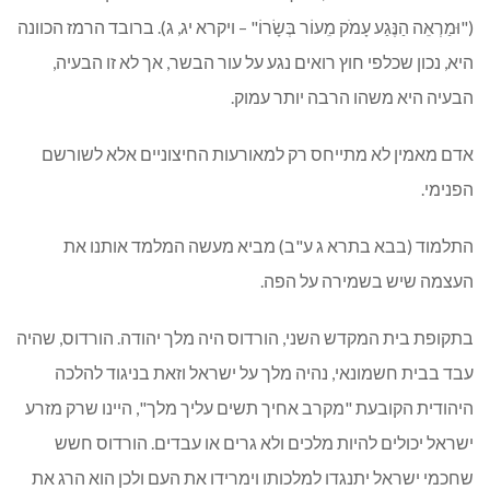
("וּמַרְאֵה הַנֶּגַע עָמֹק מֵעוֹר בְּשָׂרוֹ" – ויקרא יג, ג). ברובד הרמז הכוונה
היא, נכון שכלפי חוץ רואים נגע על עור הבשר, אך לא זו הבעיה,
הבעיה היא משהו הרבה יותר עמוק.
אדם מאמין לא מתייחס רק למאורעות החיצוניים אלא לשורשם
הפנימי.
התלמוד (בבא בתרא ג ע"ב) מביא מעשה המלמד אותנו את
העצמה שיש בשמירה על הפה.
בתקופת בית המקדש השני, הורדוס היה מלך יהודה. הורדוס, שהיה
עבד בבית חשמונאי, נהיה מלך על ישראל וזאת בניגוד להלכה
היהודית הקובעת "מקרב אחיך תשים עליך מלך", היינו שרק מזרע
ישראל יכולים להיות מלכים ולא גרים או עבדים. הורדוס חשש
שחכמי ישראל יתנגדו למלכותו וימרידו את העם ולכן הוא הרג את