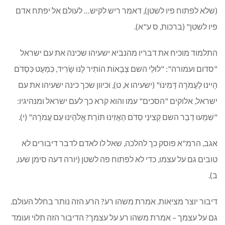
(שלא לפתוח פיו לשטן), דאמר ריש לקיש… לעולם אל יפתח אדם
פיו לשטן" (ברכות, ס ע"א).
התלמוד מוכיח את דבריו מהנביא ישעיהו שכינה את עם ישראל
"סדום ועמורה": "לוּלֵי השם צְבָאוֹת הוֹתִיר לָנוּ שָׂרִיד, כִּמְעָט כִּסְדֹם
הָיִינוּ לַעֲמֹרָה דָּמִינוּ" (ישעיהו א, ט), וכיוון שכך כינה ישעיהו את עם
ישראל, אלוקים "הסכים" עמו והוא קרא כך לעם ישראל ומנהיגיו:
"שִׁמְעוּ דְבַר השם קְצִינֵי סְדֹם הַאֲזִינוּ תּוֹרַת אֱלֹהֵינוּ עַם עֲמֹרָה" (י).
אגב, הרמ"א פוסק כך להלכה, שאל לו לאדם לדבר דיבורים לא
טובים גם על עצמו, כדי לא לפתוח פה לשטן (יורה דעה סימן שעו,
ב).
דיבור יוצר מציאות. אמרת משהו רע? הרע הזה נותר בחלל העולם.
גם על עצמך – אמרת משהו רע על עצמך? הדיבור הזה תלוי ועומד