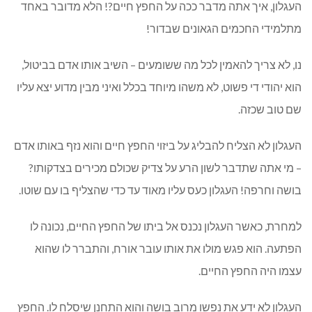
העגלון, איך אתה מדבר ככה על החפץ חיים?! הלא מדובר באחד
מתלמידי החכמים הגאונים שבדור!
נו, לא צריך להאמין לכל מה ששומעים – השיב אותו אדם בביטול,
הוא יהודי די פשוט, לא משהו מיוחד בכלל ואיני מבין מדוע יצא עליו
שם טוב שכזה.
העגלון לא הצליח להבליג על ביזוי החפץ חיים והוא נזף באותו אדם
– מי אתה שתדבר לשון הרע על צדיק שכולם מכירים בצדקותו?
בושה וחרפה! העגלון כעס עליו מאוד עד כדי שהצליף בו עם שוטו.
למחרת, כאשר העגלון נכנס אל ביתו של החפץ החיים, נכונה לו
הפתעה. הוא פגש מולו את אותו עובר אורח, והתברר לו שהוא
עצמו היה החפץ החיים.
העגלון לא ידע את נפשו מרוב בושה והוא התחנן שיסלח לו. החפץ