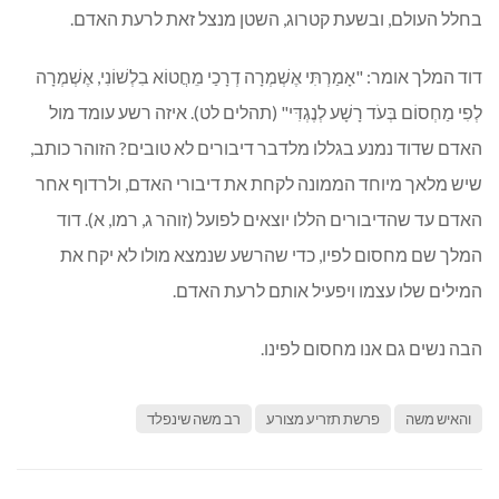
בחלל העולם, ובשעת קטרוג, השטן מנצל זאת לרעת האדם.
דוד המלך אומר: "אָמַרְתִּי אֶשְׁמְרָה דְרָכַי מֵחֲטוֹא בִלְשׁוֹנִי, אֶשְׁמְרָה
לְפִי מַחְסוֹם בְּעֹד רָשָׁע לְנֶגְדִּי" (תהלים לט). איזה רשע עומד מול
האדם שדוד נמנע בגללו מלדבר דיבורים לא טובים? הזוהר כותב,
שיש מלאך מיוחד הממונה לקחת את דיבורי האדם, ולרדוף אחר
האדם עד שהדיבורים הללו יוצאים לפועל (זוהר ג, רמו, א). דוד
המלך שם מחסום לפיו, כדי שהרשע שנמצא מולו לא יקח את
המילים שלו עצמו ויפעיל אותם לרעת האדם.
הבה נשים גם אנו מחסום לפינו.
והאיש משה
פרשת תזריע מצורע
רב משה שינפלד