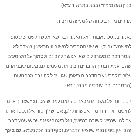
בניין נאה מימיו" (בבא בתרא, ד ע"א).
מדהים מה רב כוחה של מניעה מדיבור.
נאמר במסכת אבות: "אל תאמר דבר שאי אפשר לשמוע, שסופו
להישמע" (ב, ד). יש שני הסברים למשנה זו. הראשון, שאדם לא
יאמר דברים מעורפלים שאי אפשר להבינם ולסמוך על השומעים
שהם יעמיקו בתוך הדברים ויבינו את משמעותם, משום שבני אדם
עלולים לפרש את הדברים באופן שגוי ויכול להיגרם מכך טעות
(הרמב"ם, רבי עובדיה מברטנורא).
רבינו יונה על משנה זו מבאר בהתאם למה שהזכרנו: "שצריך אדם
להישמר ולהיזהר מן האפשרות. לכן, אם יש לך סוד, אל תספר אותו
אף למי שנפשו קשורה בנפשך, ואל תאמר אי אפשר שישמע דבר
זה כי אין בינינו נכרי שיוציא הדברים, וסוף דבר הכל נשמע.
גם בינך