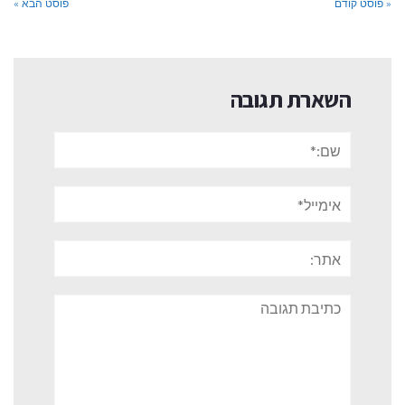
« פוסט קודם
פוסט הבא »
השארת תגובה
שם:*
אימייל*
אתר:
תגובה