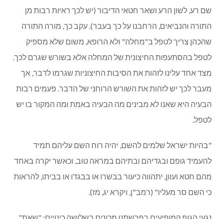
שם רע, לשון הרע ושאר חטאי הדיבור (יש לכך ראיות רבות מן
התורה והנביאים, הרחבנו על כך בעבר). עקב כך, מורה התורה
שהכהן צריך לטפל ב"מחלה" ולא הרופא, משום שלא מספיק
לטפל בהסתעפות החיצונית של המחלה אלא בשורש שגרם לכך.
מצד אחד עלינו לזהות את הסיבות החיצוניות שגרמו לדבר, אך
מעבר לכך יש לזהות את השורש הרוחני של הדבר. פעמים רבות
הבעיה היא שאנו לא מבינים מה הבעיה באמת ומה המקור בו יש
לטפל.
"בהיות ישראל שלמים להשם, יהיה רוח השם עליהם תמיד
להעמיד גופם ובגדיהם ובתיהם במראה טוב, וכאשר יקרה באחד
מהם חטא ועוון, יתהווה כיעור בבשרו או בבגדו או בביתו, להראות
כי השם סר מעליו" (רמב"ן, ויקרא יג, מז).
נגעי הגוף המופיעים בפרשתנו מכונים בשלושה כינויים: "שאת",