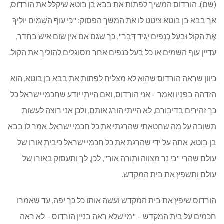
(שם). הורדוס המשיך לפתות את בבא בן בוטא שיקלל את הורדוס,
אך בבא בן בוטא ציטט לו את המשך הפסוק: "כִּי עוֹף הַשָּׁמַיִם יוֹלִיךְ
אֶת הַקּוֹל וּבַעַל כְּנָפַיִם יַגֵּיד דָּבָר", כך שגם אם אין שום איש בחדר,
עדיין עוף השמים או כל בעל כנפים אחר מסוגלים להוליך את הקול.
כיוון שראה הורדוס שהוא לא מצליח לפתות את בבא בן בוטא, הוא
הזדהה בפניו ואמר – אני הורדוס, ואם הייתי יודע שחכמי ישראל כל
כך זהירים בדיבורם, לא הייתי הורג אותם, ולכן אני רוצה לעשות
תשובה על מה שחטאתי שהרגתי את כל חכמי ישראל. אמר לו בבא
בן בוטא, אתה על ידי שהרגת את כל חכמי ישראל כיבית אורו של
עולם שהרי "כי נר מצווה ותורה אור", לכן, לך ותעסוק באורו של
עולם ותשפץ את בית המקדש.
הורדוס שיפץ את בית המקדש ועשה אותו כל כך יפה, עד שאמרו
חכמים על בית המקדש – "מי שלא ראה בניין הורדוס – לא ראה