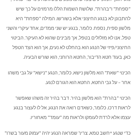
"ספחת" ו"בהרת". שלושת השמות הללו מרמזים על כך שיש
להתבונן לא בנגע החיצוני אלא בשורשו. המילה "ספחת" היא
מלשון ספיח, נספח. כלומר, בנגע יש שני ממדים, אחד עיקרי והשני
טפל. אנו לא מזלזלים בטפל, אך מבינים שהוא לא העיקר. הביטוי
החיצוני/פיזי של הנגע הוא בהחלט לא נעים, אך הוא הצד הטפל
כאן, בעוד חטא הדיבור, החטא הרוחני, הוא שורש הבעיה.
הכינוי "שאת" הוא מלשון נישא. כלומר, הנגע "נישא" על גבי משהו
אחר – על גבי החטא. החטא הוא הגורם לנגע.
הכינוי "בהרת" הוא מלשון בהיר. דבר בהיר זה משהו שאפשר
לראות דרכו. כלומר, כשאדם רואה את הנגע, אל לו לעצור בנגע
עצמו אלא לרדת לעומקו ולראות מה "עומד" מאחוריו.
כדי שנגע ייחשב טמא, צריך שמראה הנגע יהיה "עמוק מעור בשרו"