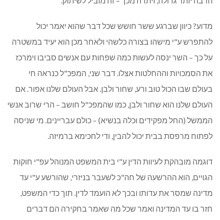
הרבה יותר גדולה, ויתרה מכך – זה מוביל לשיתוק.
מדוע? כיוון שברגע ששר חושש שכל דבר שהוא יאמר יכול
להתפרש ע"י מישהו בצורה כלשהי ולאחר מכן הוא יעיד במשטרה
על כך – השר ינסה לעשות כמה שפחות עם אנשים סביבו וימרכז
את הסמכויות וההחלטות אצלו. דבר שני, המפכ"ל כנראה חי
בעולם שבו הכול טוב ורע, שחור ולבן. אבל העולם שלנו אפור. אם
העולם שלנו הוא שחור ולבן, כמו שהמפכ"ל חושב – הרי שרוב אנשי
הממשל (החל מפקידים וכלה בנשיא) – כולם עבריינים. מי שניסה
לפתוח מרפסת בבית יכול להבין, ודי לחכימא ברמיזה.
דוגמה מובהקת לעיוות הדין ע"י בית המשפט המנוהל עפ"י חוקות
הגויים, הוא ההרשעה של חה"כ לשעבר בניזרי, שהורשע ע"י עד
מדינה שמסר את עדותו ובכך לא הועמד לדין. תוך כדי המשפט,
חזר בו עד המדינה ואמר שכל מה שאמר בחקירה הם דברים