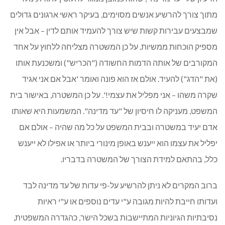
מתוך צורך להרשיע אנשים מסוימים, בעיקר ראשי ארגונים גדולים
שמבצעים עבירות קשות שיש צורך להעמיד אותם לדין – אבל אין
מספיק הוכחות ממשיות. על כן המשטרה מצליחה ללחוץ על אחד
המקורבים של אותה הדמות החשודה ("הכריש") ומשכנעת אותו
(את "הדג") להעיד. אולם אז הוא פונה ואומר 'אבל אם אני אגיד
שקרה משהו – אני מפליל את עצמי!'. על כן המשטרה, באישור בית
המשפט, מעניקה לו חיסיון של "עד מדינה". המשמעות היא שאותו
אדם יעיד במשטרה ובבית המשפט על כל מה שהיה – אולם אם
יפליל את עצמו הוא ייענש באופן מינורי ביותר או אפילו לא ייענש
כלל, בהתאם למידת הצורך של המשטרה בדבריו.
ברוב המקרים לא ניתן להרשיע על-פי עדות של עד מדינה לבד
ועדותו חייבת להיות מגובה ע"י עדים נוספים או ע"י ראיות
נסיבתיות הגיוניות המתיישבות בשכל הישר, כהגדרה המשפטית,