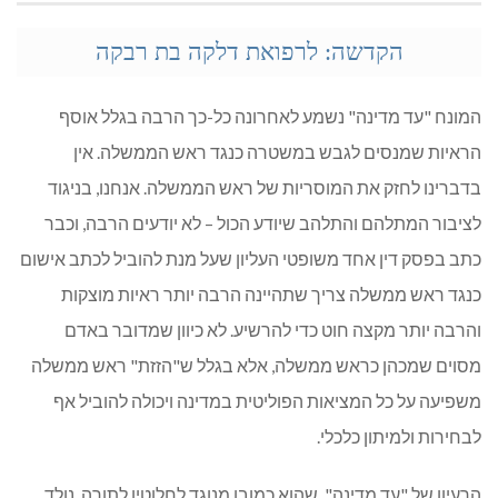
הקדשה: לרפואת דלקה בת רבקה
המונח "עד מדינה" נשמע לאחרונה כל-כך הרבה בגלל אוסף
הראיות שמנסים לגבש במשטרה כנגד ראש הממשלה. אין
בדברינו לחזק את המוסריות של ראש הממשלה. אנחנו, בניגוד
לציבור המתלהם והתלהב שיודע הכול – לא יודעים הרבה, וכבר
כתב בפסק דין אחד משופטי העליון שעל מנת להוביל לכתב אישום
כנגד ראש ממשלה צריך שתהיינה הרבה יותר ראיות מוצקות
והרבה יותר מקצה חוט כדי להרשיע. לא כיוון שמדובר באדם
מסוים שמכהן כראש ממשלה, אלא בגלל ש"הזזת" ראש ממשלה
משפיעה על כל המציאות הפוליטית במדינה ויכולה להוביל אף
לבחירות ולמיתון כלכלי.
הרעיון של "עד מדינה", שהוא כמובן מנוגד לחלוטין לתורה, נולד