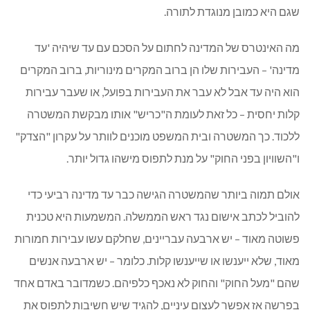
שגם היא כמובן מנוגדת לתורה.
מה האינטרס של המדינה לחתום על הסכם עם עד שיהיה 'עד
מדינה' – העבירות שלו הן ברוב המקרים מינוריות, ברוב המקרים
הוא היה עד אבל לא עבר את העבירות בפועל, או שעבר עבירות
קלות יחסית – כל זאת לעומת ה"כריש" אותו מבקשת המשטרה
ללכוד. כך המשטרה ובית המשפט מוכנים לוותר על עקרון "הצדק"
ו"השוויון בפני החוק" על מנת לתפוס מישהו גדול יותר.
אולם תמוה ביותר שהמשטרה הגישה כבר עד מדינה רביעי כדי
להוביל לכתב אישום נגד ראש הממשלה. המשמעות היא טכנית
פשוטה מאוד – יש ארבעה עבריינים, שחלקם עשו עבירות חמורות
מאוד, שלא ייענשו או שייענשו קלות. כלומר – יש ארבעה אנשים
שהם "מעל החוק" והחוק לא נאכף כלפיהם. כשמדובר באדם אחד
בפרשה אז אפשר לעצום עיניים, להגיד שיש חשיבות לתפוס את