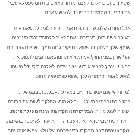
ששיקר בהם כדי לזכות עצמו מן הדין, אולם בית המשפט לא קיבל
את דבריו והשתמש בדבריו כדי להרשיע אדם.
אבל התורה שלנו, שהיא תורת אמת, יודעת לומר לנו שאם אתה
מעורב בשחיתות, בעבירה – אתה לא יכול להעיד כנגד מי שהיה
שותף שלך בעסק. זה שהוא בתפקיד גבוה ממך – שניכם עבריינים.
זהו 'שוויון בפני החוק' אמיתי, ולא מדומה. אם רוצים לתפוס את
הראש – צריך להפיל אותו ע"י שני עדים ולא לנסות לשדל מישהו
להפליל אותו, בתמורה לכך שהוא עצמו יהיה מחוסן.
למרות שישנם אנשים דתיים במערכת – בכנסת, בממשלה,
במשטרה ובבתי המשפט – זה לא מונע מחלקם לעוות את התורה
ולנסות לעגל פינות.
אבל תורתנו הקדושה אינה מעגלת פינות
.
היא דורשת שמי שראה את העבירה – הוא יעיד ולא יספר בהגזמה,
ישקר או ינפח דברים שקרו, כדי שירחמו עליו ולא יענישו אותו. יתר