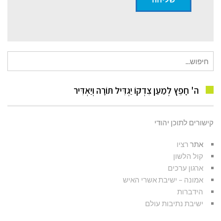
חיפוש
עבור:
ה' חָפֵץ לְמַעַן צִדְקוֹ יַגְדִּיל תּוֹרָה וְיַאְדִּיר
קישורים לתוכן יהודי
אתר
רציו
קול הלשון
ארגון ערכים
אמונה – ישיבת אשרי האיש
הידברות
ישיבת נתיבות עולם