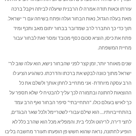
עזרתו וכאות תודה אמרה לו הרבנית שיעלה לביתה ויקבל ברכה
מאת בעלה הגדול, נאות הבחור ועלה ופתח בשיחה עם ר' ישראל.
תוך כדי כך התברר לרב שמדובר בבחור יתום מאב ותכף ומיד
פתח את כיסו, הוציא סכום כסף מכובד ומסר זאת לבחור עבור
מחיית המשפחה.
שנים מאוחר יותר, זמן קצר לפני שהבחור נישא, הוא עלה שוב לר'
ישראל מתוך כוונה לבקש את ברכתו והדרכתו. כשהגיע הציע לו
הרב עסקה מיוחדת- אני מתחייב לחתן אותך ולשלם את כל
ההוצאות לחתונה ובתמורה לכך עליך להבטיח לי שלא תספר על
כך לאיש בעולם כולו. "התחייבתי" סיפר הבחור ואף הרב עמד
בהתחייבויותיו… הוא שילם עבורי לשטריימל ולכל שאר הבגדים,
לחצי דירה, לריהוט ולכלי בית. והמפליא מכל הוא שהרב כלל לא
הופיע לחתונה, נראה שהוא חשש פן הופעתו תעורר מחשבה בליבו