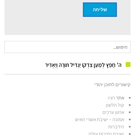
חיפוש
עבור:
ה' חָפֵץ לְמַעַן צִדְקוֹ יַגְדִּיל תּוֹרָה וְיַאְדִּיר
קישורים לתוכן יהודי
אתר
רציו
קול הלשון
ארגון ערכים
אמונה – ישיבת אשרי האיש
הידברות
ישיבת נתיבות עולם