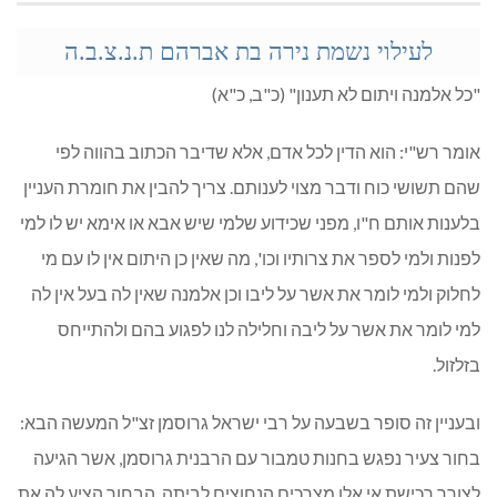
לעילוי נשמת נירה בת אברהם ת.נ.צ.ב.ה
"כל אלמנה ויתום לא תענון" (כ"ב, כ"א)
אומר רש"י: הוא הדין לכל אדם, אלא שדיבר הכתוב בהווה לפי
שהם תשושי כוח ודבר מצוי לענותם. צריך להבין את חומרת העניין
בלענות אותם ח"ו, מפני שכידוע שלמי שיש אבא או אימא יש לו למי
לפנות ולמי לספר את צרותיו וכו', מה שאין כן היתום אין לו עם מי
לחלוק ולמי לומר את אשר על ליבו וכן אלמנה שאין לה בעל אין לה
למי לומר את אשר על ליבה וחלילה לנו לפגוע בהם ולהתייחס
בזלזול.
ובעניין זה סופר בשבעה על רבי ישראל גרוסמן זצ"ל המעשה הבא:
בחור צעיר נפגש בחנות טמבור עם הרבנית גרוסמן, אשר הגיעה
לצורך רכישת אי אלו מצרכים הנחוצים לביתה. הבחור הציע לה את