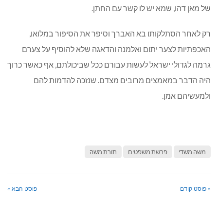
של מאן דהו, שמא יש לו קשר עם החתן.
רק לאחר הסתלקותו בא האברך וסיפר את הסיפור במלואו,
האכפתיות לצער יתום ואלמנה והדאגה שלא להוסיף על צערם
גרמה לגדולי ישראל לעשות עבורם ככל שביכולתם, אף כאשר כרוך
היה הדבר במאמצים מרובים מצדם. שנזכה להדמות להם
ולמעשיהם אמן.
משה משדי
פרשת משפטים
תורת משה
« פוסט קודם
פוסט הבא »