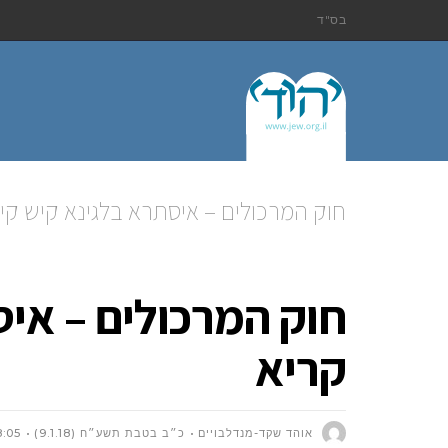
בס"ד
חוק המרכולים – איסתרא בלגינא קיש קי
חוק המרכולים – אי
קריא
אוהד שקד-מנדלבויים
כ״ב בטבת תשע״ח (9.1.18)
8:05