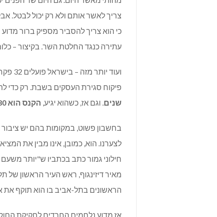
צריך לאשר אותם ולא רק יכול לבטל. אבל
כי הוא צריך להסביר מספיק ברור מדוע ה
עתירה כנגד החלטת השר. בקיצור – כלום
ועוד י
פיקוח סגירת העסקים בשבת. רק כדי לה
שנים
. וגם אז, כשהוא יגיע,
הקנס הוא 180 שקלים או 250. זהו.
בחשבון פשוט, במקומות בהם יש ציבור ח
לצערנו. הוא, כמובן, אינו מבין את המצ
חילוני גמור כתב בכתביו ש"יותר משע
מאיר דיזינגוף, ראש העיר הראשון של תל
הראשונים בתל-אביב בו הוא תוקף את 
אז מדוע נלחמים החרדים לחקיקת החוק?