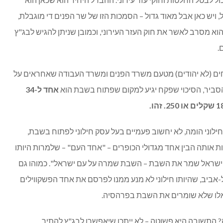
, ויש כאן אבל מאוד גדול – הסמכות הזו של שר הפנים די מוגבלת,
וא מסרב לאשר את חוק העזר העירוני, וכמובן שניתן להגיש לבג"ץ
.
ותר מזה – בישראל פועלים 32 פקחים (לא יהודים) מטעם משרד הפנים ומשרד העבודה שאחראים על
סביר, הסיכוי שפקח יגיע למקום שפתוח בשבת הוא
אחד ל-34
ילוני הומה, לא יחשוב פעמיים בעל עסק חילוני לפתוח בשבת,
יאות אותה הבין אחד מגדולי הכופרים – "אחד העם" – שלמרות היותו
ם ישראל שמר את השבת – השבת שמרה על עם ישראל". כמוהו גם
-אביב, שהיותו חילוני לא מנע ממנו לפרסם את אחד הפשקווילים
אלו שלא שומרים את השבת בפרהסיה.
 התשובה היא פשוטה – לא ייתכן שיאפשרו לבג"ץ להתיר