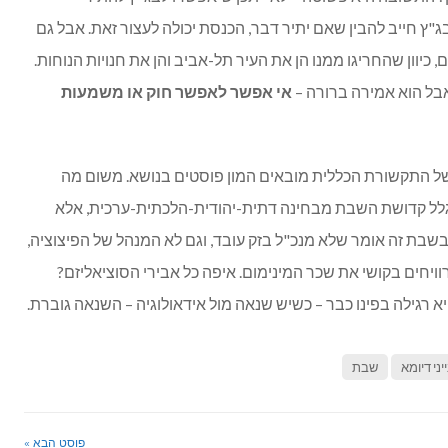
 חייב להבין שאם יתיר דבר, הכנסת יכולה לעצור זאת. אבל גם
ם, כיוון שהחריגו ממנו הן את העיר תל-אביב והן את חנויות הנוחות.
אבל הוא אמירה ברורה –
אי אפשר לאפשר חוק או משמעות
 של התקשורת הכללית מובאים המון פוסטים בנושא. משום מה
גלל קדושת השבת מבחינה דתית-יהודית-הלכתית-ערכית, אלא
ת זה אומר שלא מנכ"ל בזק עובד, וגם לא המנהל של הפיצוציה,
יחים בקושי את שכר המינימום. איפה כל אבירי הסוציאליזם?
 רגילה בפינו כבר – כשיש שנאה מול אידאולוגיה – השנאה גוברת.
יני דיומא
שבת
פוסט הבא »