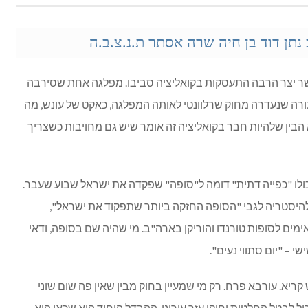
נתן דוד בן חיה שרה אסתר ת.נ.צ.ב.ה
ר יצר הרבה התעסקות בקואליציה סביבו. מפלגה אחת שסירבה
רה שנעדרה מחוק שרלוונטי לאותה המפלגה, כאקט של עונש, מה
בין שלהיות חבר בקואליציה זה אומר שיש גם מחויבות כשצריך
ו "כפייה דתית" דומה ל"סופה" שפקדה את ישראל שבוע שעבר.
יסטריה לגבי "הסופה החזקה ביותר שתפקוד את ישראל",
מים לסופות טורנדו והוריקן בארה"ב. מי שהיה שם בסופה, ודאי
י – "יום סתווי נעים".
קריא. עורבא פרח. רק מי שמעיין בחוק מבין שאין פה שום שוני
ול לבטל החלטות וחוקי עזר עירוני. ההבדל היחיד הוא שכאן הוא