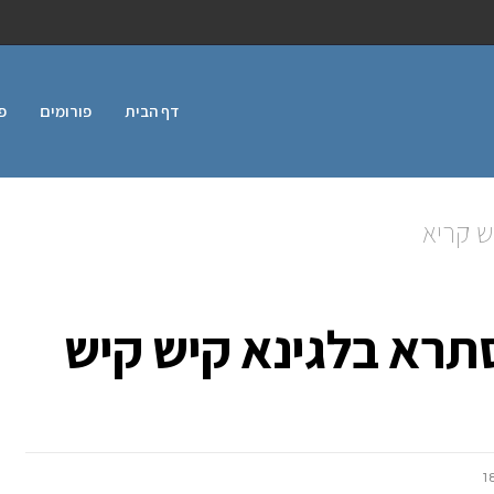
דף הבית
פורומים
פ
ש קריא
סתרא בלגינא קיש קיש
1