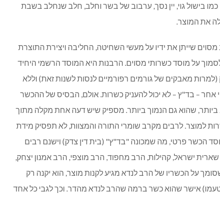
מו בישול גוי, יין נסך, ערבוב של בשר וחלב, חלב שנחלב בשבת
לה את המוצר.
מסוים שייתן את ידיו על מעשי השחיטה, החליבה ויצירת התוצרת
סמוך על מוסד כשרותי מסוים. הרבנות היא המוסד הרשמי היחיד
(למרות מאבקים של גורמים רפורמיים לנסות לשנות זאת) וללא
 אחר – בד"ץ – לא יכול להעניק כשרות. אולם, הבסיס של ההכשר
יותר, שהוא גם הנמוך ביותר. מספיק שיש דעה אחת מקלה מתוך
כשרות למוצר. לרבים מקרב שומרי התורה והמצוות, לא תפסיק מידת
סד הכשר פרטי, מה שמכונה "בד"ץ" (בית דין צדק) וישנם רבים
שארית ישראל, קהילות, הרב מחפוד, הרב מוצפי, הרב אמנון יצחק,
סומך על הכשריו של הרב לנדא מגיע לקנות מוצר, הוא יקנה רק
עמו) אישר שהוא כשר ברמה שהרב לנדא מהדר. וכך לגבי כל אחד