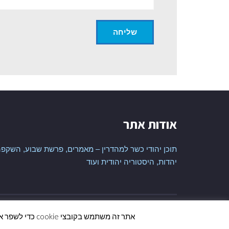
אודות אתר
תוכן יהודי כשר למהדרין – מאמרים, פרשת שבוע, השקפה
יהדות, היסטוריה יהודית ועוד
נבנה ע"י
ALEFBT
| קרדיט תמונות
PIXABAY
אתר זה משתמש בקובצי cookie כדי לשפר את החוויה שלך. אנו מניחים שאתה בסדר עם זה, אבל אתה יכול לבטל את הצטרפותך אם אתה רוצה.