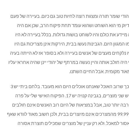
הודי שומר תורה ומצוות רוצה לחיות טוב גם כיום. בעיירה של פעם
דיוק מי הוא השוחט ושהוא עומד תחת פיקוח הרב, שכן אם היה
יידע את כולם והיו לשוחט בושות גדולות. בכלל בעיירה לא היו
מגוון היום. הגבינות נעשו בבית, הירקות אינן מצריכות גם היו
ו נלקחים מעצים של אנשים בעיירה ולא בסופר אז לא הייתה בעיה
ה חולב אותה והיין נעשה במרתף של יהודי יינן שהיה אחראי עליו
 מאוד מקומית. אבל החיים השתנו.
גם באוכל הובילה לכך שרוב האוכל שאנחנו אוכלים היום הוא מעובד. בלחם ביתי יש 3
מוצרים, בלחם קנוי 150. בגבינה ביתית יש שני מוצרים, בגבינה קנויה יש 17. הפיקוח האישי שלי על פרה
בה יותר טוב, אבל במציאות של היום רוב האנשים אינם חולבים
את הפרה שלהם ועושים מכך גבינה. 99.999% מהמצרכים אינם מיוצרים בבית, ולכן חשוב מאוד לוודא שאף
סור למאכל. ולא רק עניין של מוצרים שמכילים תוצרת אסורה