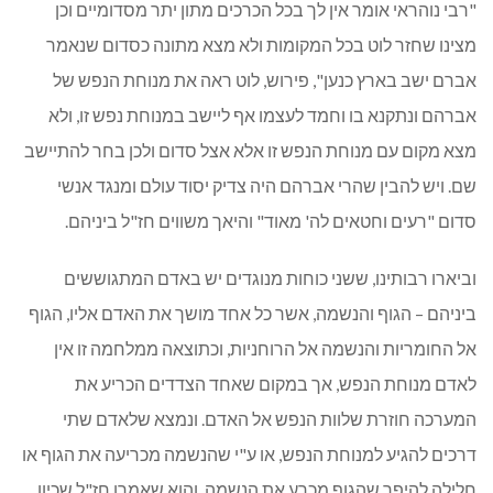
"רבי נוהראי אומר אין לך בכל הכרכים מתון יתר מסדומיים וכן
מצינו שחזר לוט בכל המקומות ולא מצא מתונה כסדום שנאמר
אברם ישב בארץ כנען", פירוש, לוט ראה את מנוחת הנפש של
אברהם ונתקנא בו וחמד לעצמו אף ליישב במנוחת נפש זו, ולא
מצא מקום עם מנוחת הנפש זו אלא אצל סדום ולכן בחר להתיישב
שם. ויש להבין שהרי אברהם היה צדיק יסוד עולם ומנגד אנשי
סדום "רעים וחטאים לה' מאוד" והיאך משווים חז"ל ביניהם.
וביארו רבותינו, ששני כוחות מנוגדים יש באדם המתגוששים
ביניהם – הגוף והנשמה, אשר כל אחד מושך את האדם אליו, הגוף
אל החומריות והנשמה אל הרוחניות, וכתוצאה ממלחמה זו אין
לאדם מנוחת הנפש, אך במקום שאחד הצדדים הכריע את
המערכה חוזרת שלוות הנפש אל האדם. ונמצא שלאדם שתי
דרכים להגיע למנוחת הנפש, או ע"י שהנשמה מכריעה את הגוף או
חלילה להיפך שהגוף מכרע את הנשמה. והוא שאמרו חז"ל שכיון