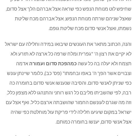
שחיפש לוט מנוחת הנפש כפי שראה אצל אברהם הלך אצל סדום,
שאצל שניהם שרתה מנוחת הנפש, אצל אברהם מכח שליטת
נשמתו, ואצל אנשי סדום מכח שליטת גופם.
והנה, הכתוב מתאר את העונשים שיבואו במידה וחלילה עם ישראל
לא יקיים את רצון ה' "גפרית ומלח שרפה כל ארצה לא תזרע ולא
תצמח ולא יעלה בה כל עשה
כמהפכת סדום ועמורה
אדמה
וצבויים אשר הפך ה' באפו ובחמתו" (פס' כב), כלומר שיינתן עונש
כפי שניתן לאנשי סדום. והסיבה שנענשו אנשי סדום בחומרה כה
רבה, לפי שהשביתו מליבם כל רגש רוחני והתנהגו ללא מצפון כלל,
וזה מה שגרם לעונשם החמור שהושבתה ארצם כליל. ואף אצל עם
ישראל במקום שיגיעו חלילה לידי פריקת עול מוחלטת כפי שהיה
אצל אנשי סדום, יענשו בחומרה כמותם.