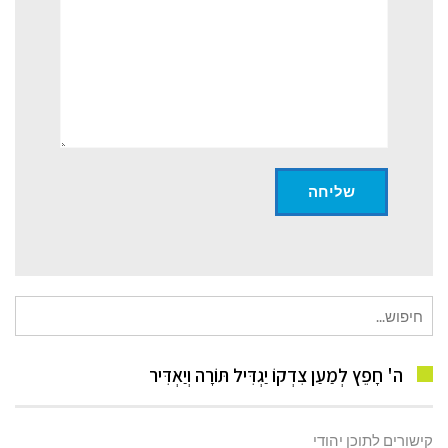
חיפוש
עבור:
ה' חָפֵץ לְמַעַן צִדְקוֹ יַגְדִּיל תּוֹרָה וְיַאְדִּיר
קישורים לתוכן יהודי