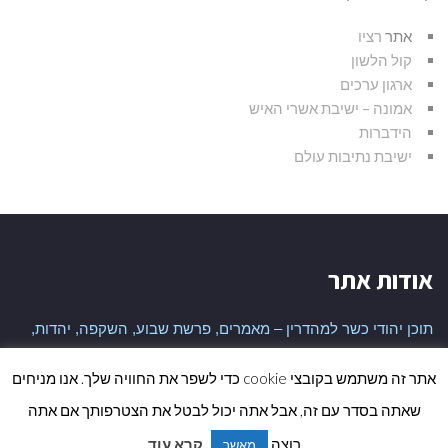
אתר
רציו
קול הלשון
ארגון ערכים
אמונה – ישיבת אשרי האיש
הידברות
ישיבת נתיבות עולם
אודות אתר
תוכן יהודי כשר למהדרין – מאמרים, פרשת שבוע, השקפה, יהדות,
היסטוריה יהודית ועוד
אתר זה משתמש בקובצי cookie כדי לשפר את החוויה שלך. אנו מניחים
שאתה בסדר עם זה, אבל אתה יכול לבטל את הצטרפותך אם אתה
גלי
כל הזכויות שמורות לאתר
רוצה.
קרא עוד
מאשר