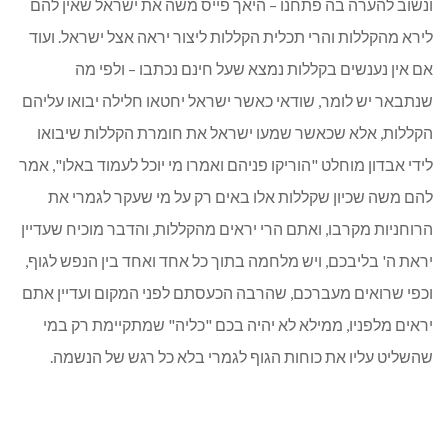
ונשוב להערה בה פתחנו – היאך פייס משה את ישראל שאין להם
לירא מהקללות והרי תכלית הקללות ליצור יראה אצל ישראל. ועוד
אם אין נענשים בקללות נמצא שעל חינם נכתבו – ולפי מה
שנתבאר יש לומר, שודאי כאשר ישראל יחטאו חלילה יבואו עליהם
הקללות, אלא שכאשר שמעו ישראל את חומרת הקללות שיבואו
לידי אבדון מוחלט "הוריקו פניהם ואמרו מי יוכל לעמוד באלו", אמר
להם משה שכיון שקללות אלו באים רק על מי שעקר לגמרי את
הרוחניות מקרבו, ואתם הרי יראים מהקללות, והדבר מוכיח שעדיין
יראת ה' בליבכם, ויש מלחמה בתוך כל אחד ואחד בין הנפש לגוף,
וכפי שרואים מעברכם, שהרבה הכעסתם לפני המקום ועדיין אתם
יראים מלפניו, ממילא לא יהיה בכם "כליה" שמתקיימת רק במי
שהשליט עליו את כוחות הגוף לגמרי בלא כל רגש של הנשמה.