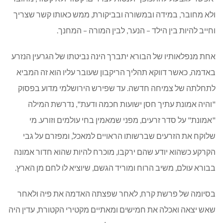
ולא מחובר, במידה ובמשורה ובביקורת, ממש כאותו קשר שצריך
וחייב להיות בין הילד – הנער, לבין המורה – המחנך.
אחת מנפלאותיו של הבורא יתברך הינה נביטתו של הגרעין הנזרע
באדמה, כאשר דווקא תהליך הריקבון שעובר עליו הוא זה המביא
לתחלתה של צמיחה חדשה. עד שפירש הירושלמי מדוע בפסוק
"והיה אמונת עתיך חסן ישועות חכמה ודעת", נדרשת המילה
"אמונת" על סדר זרעים, מפני שמאמין בחי עולמים וזורע. מי
שלוקח את הזרעים שברשותו הראויים למאכל, ומפזרם על גבי
הקרקע כשהוא יודע שהם ירקבו, מוכרח להיות שהוא חדור אמונה
בבורא עולם, משיב הרוח ומוריד הגשם, שיוציא לו לחם מן הארץ.
בסיומה של פרשת קרח, לאחר שפצתה האדמה את פיה ולאחר
שאש יצאה ואכלה את חמישים ומאתיים מקטירי הקטורת, עדין היה