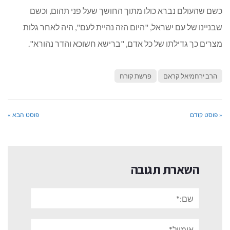
כשם שהעולם נברא כולו מתוך החושך שעל פני תהום, וכשם
שבניינו של עם ישראל, "היום הזה נהיית לעם", היה לאחר גלות
מצרים כך גדילתו של כל אדם, "ברישא חשוכא והדר נהורא".
הרב ירחמיאל קראם
פרשת קורח
« פוסט קודם
פוסט הבא »
השארת תגובה
שם:*
אימייל*