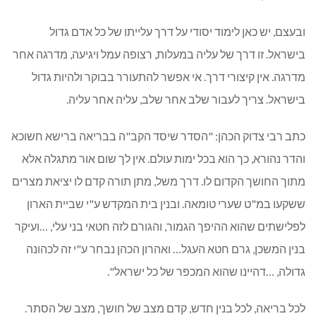
ובעצם, יש כאן לימוד יסודי על דרך עלייתו של כל אדם גדול
בישראל. זו דרך של עליה במעלות, רצופה עמל ויגיעה, מדרגה אחר
מדרגה. אין קיצורי דרך. אי אפשר להתעורר בבוקר ולהיות גדול
בישראל. צריך לעבור שלב אחר שלב, עליה אחר עליה.
כתב רבי צדוק הכהן: "הסדר שיסד הקב"ה בבריאה ברישא חשוכא
והדר נהורא, כך הוא בכל ימות עולם. אין לך שום אור מתגלה אלא
מתוך החושך הקדום לו. דרך משל, מתן תורה קדם לו יציאת מצרים
ששקעו במ"ט שערי טומאה. ובנין בית המקדש ע"י שביית הארון
לפלישתים שהוא ההיפך הגמור, והגורם לזה חטאי בני עלי, …ועיקר
בנין המשכן, גרם חטא העגל… ואהרון הכהן נבחר ע"י זה לכהונה
גדולה, …דהיינו שהוא המכפר של כל ישראל".
לכל בריאה, לכל בנין חדש, קדם מצב של חושך, מצב של הסתר.