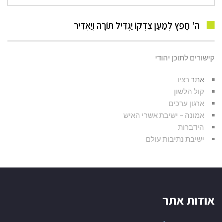
עבור:
ה' חָפֵץ לְמַעַן צִדְקוֹ יַגְדִּיל תּוֹרָה וְיַאְדִּיר
קישורים לתוכן יהודי
אתר
רציו
קול הלשון
ארגון ערכים
אמונה – ישיבת אשרי האיש
הידברות
ישיבת נתיבות עולם
אודות אתר