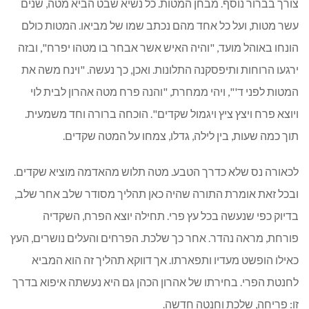
צורך בברור נוסף. מבחן המטות. כל נשיא שבט הביא מטה, שנים
עשר מטות, ועל כל אחד מהם נכתב שמו של מביאו. המטות כולם
הונחו באוהל מועד, "והיה האיש אשר אבחר בו מטהו יפרח", ובזה
ירגעו הרוחות ותיפסקנה התלונות. ואכן, כך נעשה. "וינח משה את
המטות לפני ד'", ויהי ממחרת, "והנה פרח מטה אהרון לבית לוי
ויוצא פרח ויצץ ציץ ויגמול שקדים". הוכחה ברורה וחד משמעית.
תוך כמה שעות, בין לילה, גדלו, צמחו על המטה שקדים.
לכאורה נס שלא כדרך הטבע. מטה תלוש מהאדמה מוציא שקדים.
ובכל זאת אומרת התורה שהיה כאן תהליך מסודר שלב אחר שלב,
בדיוק כפי שנעשה בכל עץ פרי. תחילה יוצא הפרח, השקדיה
פורחת, מראה נהדר. אחר כך שלכת. הפרחים והעלים נושרים, העץ
כאילו הופשט מעדיו ותפארתו. אך דווקא תהליך זה הוא המביא
לחנטת הפרי. בחירתו של אהרון הכהן גם היא נעשתה איפוא בדרך
זו: פריחה, שלכת וחנטה חדשה.