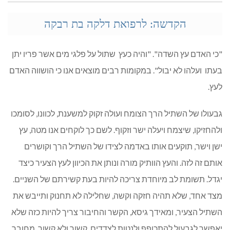
הקדשה: לרפואת דלקה בת רבקה
"כי האדם עץ השדה". "והיה כעץ שתול על פלגי מים אשר פריו יתן
בעתו ועלהו לא יבול". במקומות רבים מוצאים אנו כי הושווה האדם
לעץ.
גבעולו של השתיל הרך הצומח ועולה זקוק למשענת, לכוונו, לסומכו
ולהחזיקו, שיצמח ויעלה ישר וזקוף. לשם כך לוקחים אנו מטה, עץ
ישן וישר, תוקעים אותו באדמה לצידו של השתיל הרך וקושרים
אותם זה לזה. והעץ הוותיק מורה ונותן את הכיוון לעץ הצעיר כיצד
יגדל. תשומת לב מיוחדת צריכה להיות בעת קשירתם של השניים.
מצד אחד, שלא תהיה חזקה וקשה, שחלילה לא תחנוק ותייבש את
השתיל הצעיר, ומאידך גיסא, הקשר והחיבור צריך להיות כזה שלא
יאפשר לגבעול להתכופף ולנטות לצדדים. קשור ולא קשור, מחובר