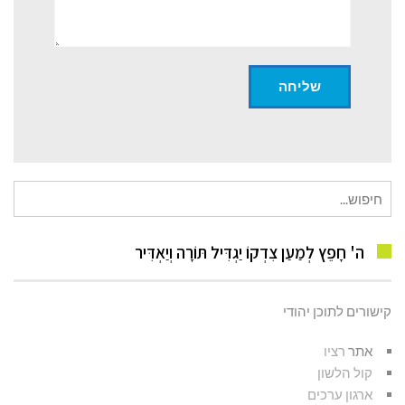
חיפוש
עבור:
ה' חָפֵץ לְמַעַן צִדְקוֹ יַגְדִּיל תּוֹרָה וְיַאְדִּיר
קישורים לתוכן יהודי
אתר
רציו
קול הלשון
ארגון ערכים