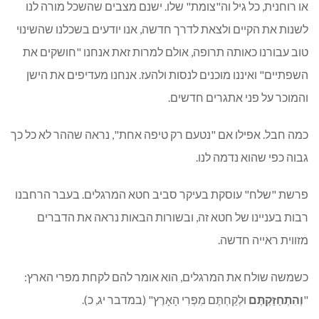
או רוחנית, כל גיל וה"צומת" שלו. ישנם מצבים שהשכל מורה לנו
לשנות את הקיים ולצאת לדרך חדשה, אנו יודעים בשכלנו שהשינוי
טוב עבורנו כאותה תרופה, אולם למרות זאת אנחנו "חושקים את
השפתיים" ואיננו מוכנים לנסות ולהעז. אנחנו מעדיפים את הישן
והמוכר על פני אתגרים חדשים.
כמה חבל. אפילו אם "נטעם רק טיפה אחת", נראה שההר לא כל כך
גבוה כפי שהוא נדמה לנו.
פרשת "שלח" עוסקת בעיקר סביב חטא המרגלים. בעבר הרחבנו
רבות בעניינו של חטא זה, ובשורות הבאות נראה את הדברים
מזווית ראייה חדשה.
כשמשה שולח את המרגלים, הוא אומר להם לקחת מפרי הארץ:
"
וְהִתְחַזַּקְתֶּם
וּלְקַחְתֶּם מִפְּרִי הָאָרֶץ" (במדבר יג, כ).