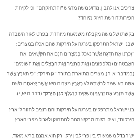
צריכים אנו להבין, מדוע משה מדגיש "והתחזקתם", וכי לקיחת
הפירות דורשת חיזוק מיוחד?
בקשתו של משה מקבלת משמעות מיוחדת, בפרט לאור העובדה
שבני ישראל התרפקו בערגה על הירקות שהם אכלו במצרים:
"זָכַרְנוּ אֶת הַדָּגָה אֲשֶׁר נֹאכַל בְּמִצְרַיִם חִנָּם אֵת הַקִּשֻּׁאִים וְאֵת
הָאֲבַטִּחִים (מלפפונים) וְאֶת הֶחָצִיר וְאֶת הַבְּצָלִים וְאֶת הַשּׁוּמִים"
(במדבר יא, ה). מצרים מתוארת בתורה "גן הירק": "כִּי הָאָרֶץ אֲשֶׁר
אַתָּה בָא שָׁמָּה לְרִשְׁתָּהּ לֹא כְאֶרֶץ מִצְרַיִם הִיא אֲשֶׁר יְצָאתֶם מִשָּׁם
אֲשֶׁר תִּזְרַע אֶת זַרְעֲךָ וְהִשְׁקִיתָ בְרַגְלְךָ
כְּגַן הַיָּרָק
" (דברים יא, י).
בני ישראל מתרפקים בערגה על הירקות והם רוצים לחזור ל"ארץ
הירקות", ואילו משה מבקש מהם להתחזק ולאכול מפרי הארץ.
יש הבדל משמעותי בין פרי לבין ירק. ירק הוא אמנם בריא מאוד,