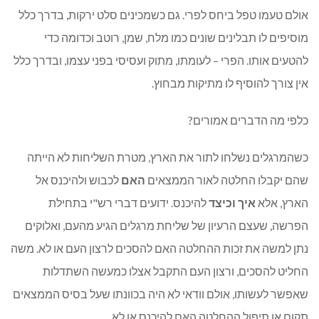
אולם טעמו טפל ביחס לפרי. גם כשמכינים סלט ירקות, בדרך כלל
מוסיפים לו תבלינים שונים כמו מלח, שמן, רוטב וכדומה כדי
להטעים אותו. הפרי – לעומתו, מתוק ועסיסי בפני עצמו, ובדרך כלל
אין צורך להוסיף לו מתיקות מבחוץ.
כלפי מה הדברים אמורים?
כשהמרגלים נשלחו לתור את הארץ, מטרת השליחות לא הייתה
שהם יקבלו החלטה לאור הממצאים
האם
לכבוש ולהיכנס אל
הארץ, אלא
איך וכיצד
להיכנס. ידועים דברי רש"י בתחילת
הפרשה, שעצם הרעיון של שליחת מרגלים הגיע מהעם, ואלוקים
נתן למשה את זכות ההחלטה האם להסכים לרצון העם או לא. משה
החליט להסכים, ורצון העם התקבל אצלו כמעשה השתדלות
שאפשר לעשותו, אולם וודאי לא היה בכוונתו שעל בסיס הממצאים
תקום או תיפול ההחלטה האם להיכנס או לא.