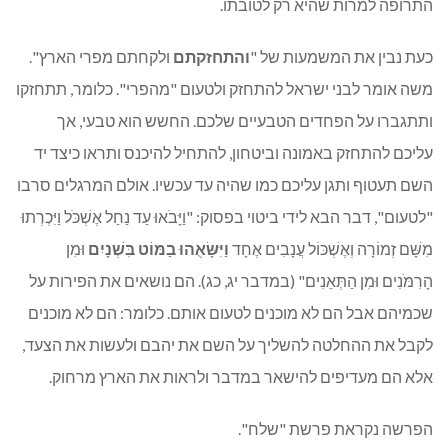
התרופה למרות שהיא רק לטובתו.
כעת נבין את המשמעות של "
והתחזקתם
ולקחתם מפרי הארץ".
משה אומר לבני ישראל להתחזק ולטעום "מהפרי". כלומר, תתחזקו
ותתגברו על הפחדים הטבעיים שלכם. החשש הוא טבעי, אך
עליכם להתחזק באמונה וביטחון, להתחיל להיכנס ותראו כיצד יד
השם תעטוף ותגן עליכם כמו שהיה עד עכשיו. אולם המרגלים סרבו
"לטעום", דבר הבא לידי ביטוי בפסוק: "וַיָּבֹאוּ עַד נַחַל אֶשְׁכֹּל וַיִּכְרְתוּ
מִשָּׁם זְמוֹרָה וְאֶשְׁכּוֹל עֲנָבִים אֶחָד
וַיִּשָּׂאֻהוּ בַמּוֹט בִּשְׁנָיִם
וּמִן
הָרִמֹּנִים וּמִן הַתְּאֵנִים" (במדבר יג, כג). הם נושאים את הפירות על
שכמיהם אבל הם לא מוכנים לטעום אותם. כלומר: הם לא מוכנים
לקבל את ההחלטה להשליך על השם את יהבם ולעשות את הצעד,
אלא הם מעדיפים להישאר במדבר ולראות את הארץ מרחוק.
הפרשה נקראת פרשת "שלח".