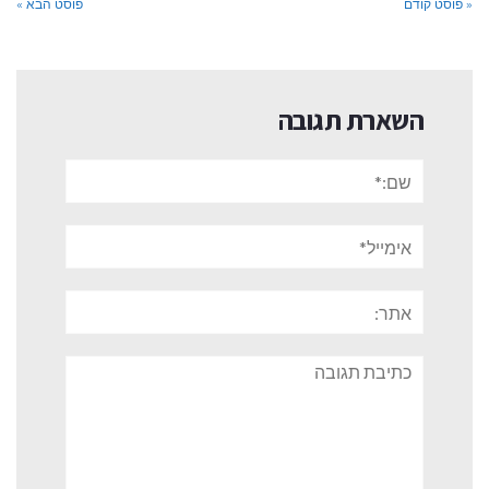
« פוסט קודם
פוסט הבא »
השארת תגובה
שם:*
אימייל*
אתר:
תגובה