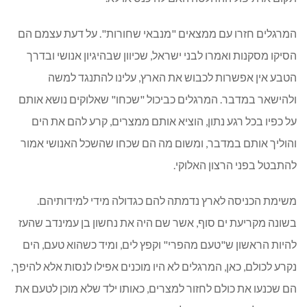
המרגלים חזרו עם ממצאים "מנבאי שחורות". על דעת עצמם הם
הסיקו מסקנות ואמרו לבני ישראל, שכיוון שבהיגיון אנושי ובדרך
הטבע אין אפשרות לכבוש את הארץ, עלינו להתנגד למשה
ולהישאר במדבר. המרגלים כביכול "שכחו" שאלוקים נושא אותם
על כפיו בכל רגע נתון, הוציא אותם ממצרים, קרע להם את הים
והוליך אותם במדבר, ומשום מה הם שכחו שהשכל האנושי אמור
להתבטל בפני הרצון האלוקי.
משימת הכניסה לארץ נדמתה להם כגדולה מידי למידותיהם.
בשונה מקריעת ים סוף, אשר שם היה את נחשון בן עמינדב שהעז
להיות הראשון ש"טעם מהפרי" וקפץ לים, ומיד כשהוא טעם, הים
נקרע לכולם, כאן, המרגלים לא היו מוכנים אפילו לנסות אלא להיפך,
הם שכנעו את כולם לחזור למצרים, כאותו ילד שלא מוכן לטעם את