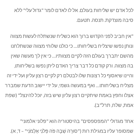
לכל אדם יש שליחות בעולם. אל לו לאדם לומר "גדול עלי" ללא
סיבה מוצדקת. תנסה. תטעם.
"אין חביב לפני הקדוש ברוך הוא כשליח שנשתלח לעשות מצווה
ונותן נפשו שיצליח בשליחותו… כי כולנו שלוחי מצווה שנשתלחנו
מהשם יתברך בעולם הזה לקיים מצוותיו… כי אין לך מעשה שאין
בה מצווה. ורק קודם כל דבר צריך האדם ליתן נפשו בשליחותו,
והיינו שיאסוף כל רצונות שלו לבטלם רק לקיים רצון עליון ועל ידי זה
מצליח בשליחותו… ואף במעשה גשמי, על ידי יישוב הדעת שמברר
אצלו וחפץ באמת שיתקיים רצון עליון שיש בזה, יוכל להינצל" (שפת
אמת, שלח, תרל"ב).
אחד מגדולי "המפספסים" בהיסטוריה הוא "פלוני אלמוני"
שמסופר עליו במגילת רות ("סוּרָה שְׁבָה פֹּה פְּלֹנִי אַלְמֹנִי" – ד, א).