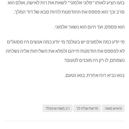
בועז הציע לאותו "פלוני אלמוני" לשאת את רות לאישה, אולם הוא
סרב וכך הוא פספס את ההזדמנות להיות סבא של דוד המלך.
הוא פספס, ועד היום הוא נשאר אלמוני.
מי יודע כמה אלמונים יש בעולם? מי יודע כמה אנשים היו מסוגלים
לא לפספס את הזדמנות חייהם ולמלא את השליחות אליה נשלחה
נשמתם, לו רק היו מוכנים לטעום?
בואו נביא רוח אחרת. בואו נטעם.
והאיש משה
פרשת שלח לך
רב משה שינפלד