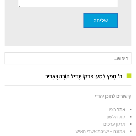
חיפוש
עבור:
ה' חָפֵץ לְמַעַן צִדְקוֹ יַגְדִּיל תּוֹרָה וְיַאְדִּיר
קישורים לתוכן יהודי
אתר
רציו
קול הלשון
ארגון ערכים
אמונה – ישיבת אשרי האיש