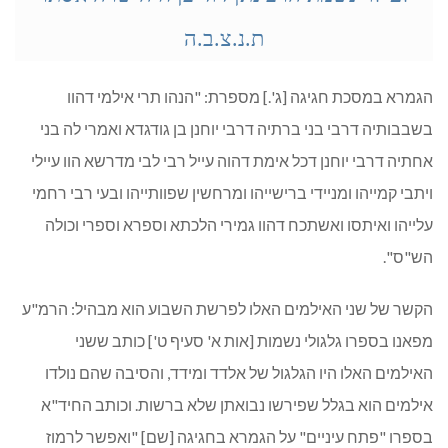
ת.נ.צ.ב.ה
הגמרא במסכת חגיגה [ג'.] מספרת: "הנהו תרי אילמי דהוו
בשבבותיה דרבי בני ברתיה דרבי יוחנן בן גודגדא ואמרי לה בני
אחתיה דרבי יוחנן דכל אימת דהוה עייל רבי לבי מדרשא הוו עיילי
ויתבי קמייהו ומניידי ברישייהו ומרחשין שפוותייהו ובעי רבי רחמי
עלייהו ואיתסו ואשתכח דהוו גמירי הלכתא וספרא וספרי וכולה
הש"ס".
הקשר של שני האילמים האלו לפרשת השבוע הוא מבהיל: הרמ"ע
מפאנו בספרו גלגולי נשמות [אות א' סעיף ט'] כותב ששני
האילמים האלו היו הגלגול של אלדד ומידד, והסיבה שהם נולדו
אילמים הוא בגלל שפירשו נבואתן שלא ברשות. וכותב החיד"א
בספרו "פתח עיניים" על הגמרא בחגיגה [שם] "ואפשר לרמוז