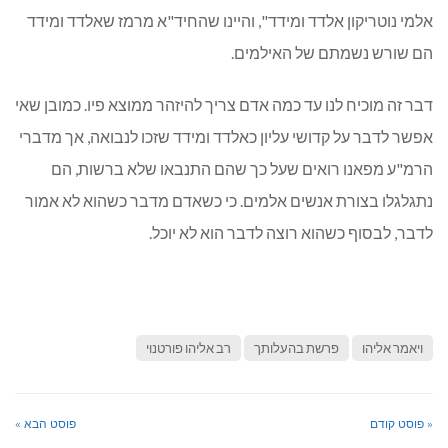
אלמי נוטריקון אלדד ומידד", והיינו שהחיד"א מרמז שאלדד ומידד
הם שורש נשמתם של האילמים.
דבר זה מוכיח לנו עד כמה אדם צריך להיזהר ממוצא פיו. כמובן שאי
אפשר לדבר על קדושי עליון כאלדד ומידד שזכו לנבואה, אך מדברי
הרמ"ע מפאנו רואים שעל כך שהם התנבאו שלא ברשות, הם
נתגלגלו בצורת אנשים אלמים. כי כשאדם מדבר כשהוא לא אמור
לדבר, לבסוף כשהוא רוצה לדבר הוא לא יוכל.
ויאמר אליהו
פרשת בהעלותך
רב אליהו פורטנוי
« פוסט קודם
פוסט הבא »