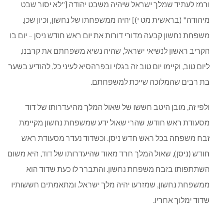
ורמז לעתיד שמלך ישראל שיהיה משבט יהודה ["לא יסור שבט
מיהודה" (בראשית מט י)] יהיה ממשפחתו של נחשון, וכיון שכן,
משפחת נחשון קבעה מדורי דורות את יום ראש חודש ניסן – יום בו
הקריב ראשון לנשיאי ישראל, שהיה נשיא משפחתם את קרבנו,
ליום טוב, וקיימו יום טוב זה בגלוי ובפרהסיא לעיני כל, להודיע בשער
בת רבים שהמלוכה שייכת למשפחתם.
ולפי זה, מובן היטב חששו של שאול המלך מהיעדרותו של דוד
מסעודת ראש חודש, שהרי שאול ידע שמשפחת נחשון מקיימת
זבח משפחה בכל ראש חדש ניסן. וכשדוד נעדר מסעודת ראש
חודש (ניסן), שאול המלך חרד מאוד שהיעדרותו של דוד, היא משום
השתתפותו בזבח משפחת נחשון. והתברר לו כעת שדוד הוא
ממשפחת נחשון, שמזרעו יהיה מלך ישראל. ומתאמתים חששותיו
שדוד ימלוך אחריו.