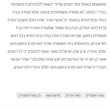
ומששמע באמת מפי יהונתן שדוד "נשאל ללכת לזבח משפחה
בעיר". כלומר, לא סעודה משפחתית צנועה, אלא סעודה בעיר,
בגלוי ובפרהסיא במעמד כל אנשי העיר, שהיו כולם משבט יהודה
[בית לחם יהודה], הבין בזה שאול, שסעודה זאת הייתה זבח
משפחת נחשון, שקיימו סעודה זאת בגלוי ובפרהסיא בכל ראש
חודש ניסן, והתאמתו בזה חששותיו שדוד הוא מזרע נחשון והוא
ימלוך אחריו. וכיון שכן רגז על זה מאד, ואמר ליהונתן "כי כל הימים
אשר בן ישי חי על האדמה לא תכון אתה ומלכותך" שהרי עכשיו
הוברר לו שדוד הוא מזרע נחשון והוא ימלוך אחריו ולא יהונתן.
מאיר אסטריק
מאיר עיניים
פרשת נשא
רב מאיר אסטריק