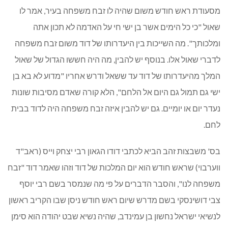
מסעודת ראש חודש משום שהיה לו זבח משפחה בעיר, אמר לו
שאול "כי כל הימים אשר בן ישי חי על האדמה לא תכון אתה
ומלכותך". מה השייכות בין היעדרותו של דוד משום זבח משפחה
לדברי שאול אלו. בנוסף יש להבין, מה היה חששו הגדול של שאול
המלך מהיעדרותו של דוד עד ששאל ודרש אחריו "מדוע לא בא בן
ישי גם תמול גם היום אל הלחם", הלא קורה שאדם מסיבות שונות
נעדר יום או יומיים. גם יש להבין איזה זבח משפחה היה לדוד בבית
לחם.
בס' משבצות זהב הביא לכתבי דודו הגאון רבי יצחק וייס (ראב"ד
ווערבוי) שראש חודש הוא יום המלכות של דוד וזהו שאמר דוד "זבח
משפחה לנו", והסבר הדברים על פי מה שנמסר בשם רבי יוסף
צבי דושינסקי בשם מדרש שיום ראש חודש ניסן שבו הקריב ראשון
לנשיאי ישראל נחשון בן עמינדב, שהיה נשיא שבט יהודה הוא סימן