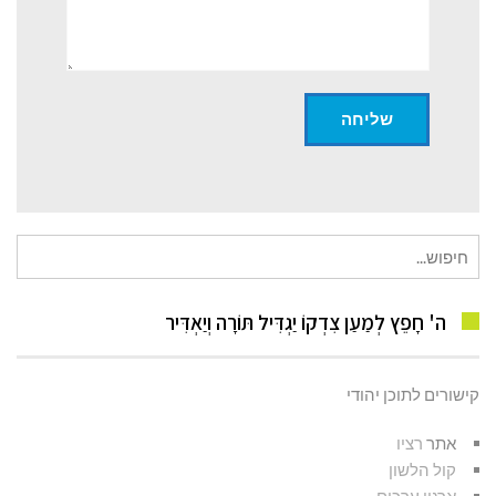
חיפוש
עבור:
ה' חָפֵץ לְמַעַן צִדְקוֹ יַגְדִּיל תּוֹרָה וְיַאְדִּיר
קישורים לתוכן יהודי
אתר
רציו
קול הלשון