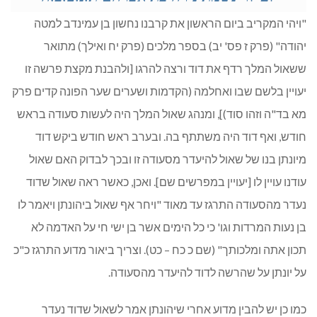
"ויהי המקריב ביום הראשון את קרבנו נחשון בן עמינדב למטה
יהודה" (פרק ז פס' יב) בספר מלכים (פרק יח ואילך) מתואר
ששאול המלך רדף את דוד ורצה להרגו [ולהבנת מקצת פרשה זו
יעויין בלשם שבו ואחלמה (הקדמות ושערים שער הפונה קדים פרק
מא בד"ה וזהו סוד)], ומנהג שאול המלך היה לעשות סעודה בראש
חודש, ואף דוד היה משתתף בה. ובערב ראש חודש ביקש דוד
מיונתן בנו של שאול להיעדר מסעודה זו ובכך לבדוק האם שאול
עודנו עויין לו [יעויין במפרשים שם]. ואכן, כאשר ראה שאול שדוד
נעדר מהסעודה התרגז עד מאוד "ויחר אף שאול ביהונתן ויאמר לו
בן נעות המרדות וגו' כי כל הימים אשר בן ישי חי על האדמה לא
תכון אתה ומלכותך" (שם כ כח – כט). וצריך ביאור מדוע התרגז כ"כ
על יונתן על שהרשה לדוד להיעדר מהסעודה.
כמו כן יש להבין מדוע אחרי שיהונתן אמר לשאול שדוד נעדר