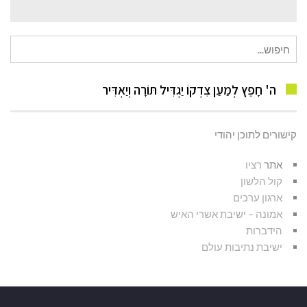
חיפוש
עבור:
ה' חָפֵץ לְמַעַן צִדְקוֹ יַגְדִּיל תּוֹרָה וְיַאְדִּיר
קישורים לתוכן יהודי
אתר
רציו
קול הלשון
ארגון ערכים
אמונה – ישיבת אשרי האיש
הידברות
ישיבת נתיבות עולם