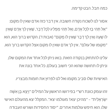
כמה חבל. הבט קדימה.
אסור לנו לשכוח נקודה חשובה. אין דבר כזה אדם שאין לו מקום:
"אַל תְּהִי בָז לְכָל אָדָם, וְאַל תְּהִי מַפְלִיג לְכָל דָּבָר, שֶׁאֵין לְךָ אָדָם שֶׁאֵין
לוֹ שָׁעָה וְאֵין לְךָ דָבָר שֶׁאֵין לוֹ מָקוֹם" (אבות ד). הקדוש ברוך הוא, הוא
"מקומו של עולם". אין לך אדם שאין לו מקום אצל הקדוש ברוך הוא.
עלינו להתחזק בנקודה הזאת. בואו ניתן לכל אחד את המקום שלו,
וניתן לו תחושה שהוא הכי חשוב בעולם. כל אחד בונה את
האישיות שלו סביב מקומו ואל לנו לפרוץ את חומות מבצריו.
זהו עומק כוונת רש"י בפירושו הראשון על המילים "וַיֵּצֵא בֶּן אִשָּׁה
יִשְׂרְאֵלִית" – "מהיכן יצא? מעולמו יצא". המקלל יצא מהעולם האישי
שלו. הוא חיפש עולמות אחרים. "יסוד החסידות ושורש העבודה