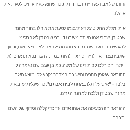
זהותו של אביו לא הייתה ברורה לו), כך שהוא לא ידע היכן לטעת את
אוהלו.
אותו מקלל החליט על דעת עצמו לטעת את אוהלו בתוך מחנה
שבט דן, שהרי אמו הייתה משבט דן. בני שבט דן לא הסכימו
למעשיו והם טענו שמה קובע הוא מוצא האב ולא מוצא האם, וכיוון
שאביו מצרי ואין לו ייחוס, עליו להיות במחנה הגרים. אותו אדם לא
וויתר, והם הלכו לבית דינו של משה. כמובן שגם שם נאמרה לו
ההוראה שאופן החניה והישיבה במדבר נקבע לפי מוצא האב
בלבד – "אִישׁ עַל דִּגְלוֹ בְאֹתֹת
לְבֵית אֲבֹתָם
", כך שעליו לעזוב את
מחנה שבט דן וללכת למחנה הגרים.
ההוראה הזו הכעיסה את אותו אדם, עד כדי קללה וגידוף של השם
יתברך.