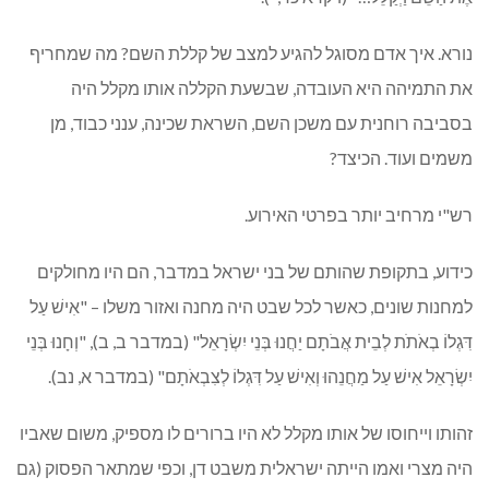
נורא. איך אדם מסוגל להגיע למצב של קללת השם? מה שמחריף
את התמיהה היא העובדה, שבשעת הקללה אותו מקלל היה
בסביבה רוחנית עם משכן השם, השראת שכינה, ענני כבוד, מן
משמים ועוד. הכיצד?
רש"י מרחיב יותר בפרטי האירוע.
כידוע, בתקופת שהותם של בני ישראל במדבר, הם היו מחולקים
למחנות שונים, כאשר לכל שבט היה מחנה ואזור משלו – "אִישׁ עַל
דִּגְלוֹ בְאֹתֹת לְבֵית אֲבֹתָם יַחֲנוּ בְּנֵי יִשְׂרָאֵל" (במדבר ב, ב), "וְחָנוּ בְּנֵי
יִשְׂרָאֵל אִישׁ עַל מַחֲנֵהוּ וְאִישׁ עַל דִּגְלוֹ לְצִבְאֹתָם" (במדבר א, נב).
זהותו וייחוסו של אותו מקלל לא היו ברורים לו מספיק, משום שאביו
היה מצרי ואמו הייתה ישראלית משבט דן, וכפי שמתאר הפסוק (גם