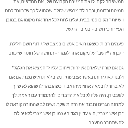
המשפחה לקחו לו את המגירה הקבועה שלו, את המדפים, את
המיטה וכדומה, וכך הילד מרגיש שכולם שמחו על כך ש"רווח" להם
ויש יותר מקום פנוי בבית. עלינו לתת לכל אחד את מקומו גם במובן
הפיזי והכי חשוב – במובן הרגשי.
פעמים רבות, כשאנו רואים אנשים במצב של גידוף השם חלילה,
יתכן וזה "יושב" על מקום אחר לגמרי – תחושה של חוסר שייכות.
גם אם קורה שלאדם אין זהות וייחוס, עליו ל"המציא את הגלגל"
ולבנות את זהותו בעשר אצבעותיו. נשוב לאותו איש מצרי. גם אם
לא ברור לו במאה אחוז מיהו אביו, וכשהובהר לו שהוא לא שייך
לשבט דן, היה עליו לקבל את הדברים ולהתמודד עם האמת. לך
למחנה הגרים ותבנה את הזהות שלך. נשים לב שהתורה קוראת לו
"בן איש מצרי", הוא עדיין מגדיר עצמו בן איש מצרי ללא יכולת
להשתחרר מהעבר.