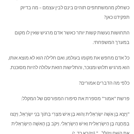
כשחלק מהמשתתפים תוהים בינם לבין עצמם – מה בדיוק
תפקידנו כאן?
התחושות נעשות קשות יותר כאשר אדם מרגיש שאין לו מקום
במערך המשפחתי.
כל אדם מחפש את מקומו בעולמו, ואם חלילה הוא לא מוצא אותו,
הוא מרגיש תלוש ומנוכר, והתלישות הזאת עלולה להיות מסוכנת.
כלפי מה הדברים אמורים?
פרשת "אמור" מספרת את סיפורו המפורסם של המקלל:
"וַיֵּצֵא בֶּן אִשָּׁה יִשְׂרְאֵלִית וְהוּא בֶּן אִישׁ מִצְרִי בְּתוֹךְ בְּנֵי יִשְׂרָאֵל, וַיִּנָּצוּ
בַּמַּחֲנֶה בֶּן הַיִּשְׂרְאֵלִית וְאִישׁ הַיִּשְׂרְאֵלִי. וַיִּקֹּב בֶּן הָאִשָּׁה הַיִּשְׂרְאֵלִית
אֶת הַשֵּׁם וַיְקַלֵּל…" (ויקרא כד, י).