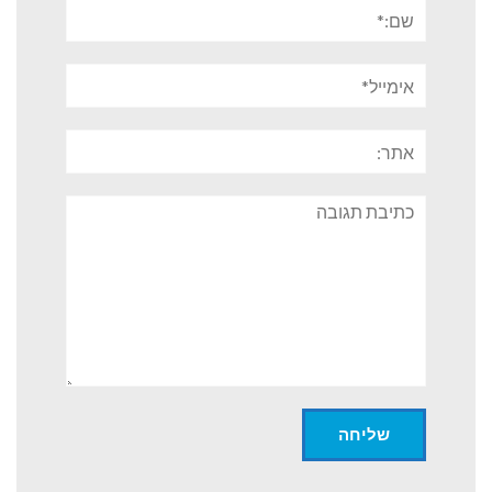
שם:*
אימייל*
אתר:
תגובה