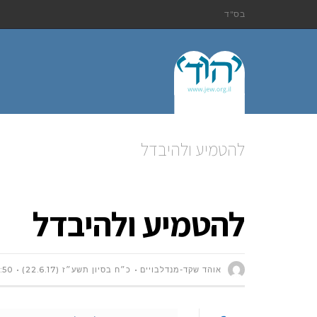
בס"ד
להטמיע ולהיבדל
להטמיע ולהיבדל
אוהד שקד-מנדלבויים
כ״ח בסיון תשע״ז (22.6.17)
:50