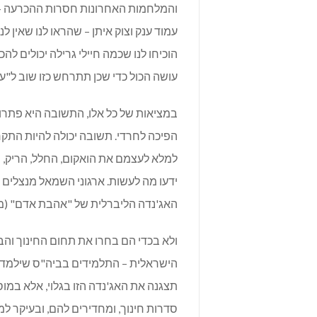
והמלחמות האחרונות חסרות ההכרעה – מב
עמוד ענק וצוק איתן – שהראו לנו שאין 
הוכיחו לנו שכמה חיילי גרילה יכולים 
עושה הכול כדי שכן תתרחש כזו שוב ל"ע.
במציאות של כל אלו, התשובה היא פתרו
הפיכה לחרדי. תשובה יכולה להיות התקר
למלא לעצמם את הואקום, החלל, הריק, ש
ידעו מה לעשות. ארגוני השמאל מנצלים 
האג'נדה הליברלית של "אהבת אדם" (מל
ולא בכדי הם בחרו את תחום החינוך והבי
הישראלית – התלמידים בביה"ס שילמדו ש
תצגנה את האג'נדה הזו בגלוי, אלא במו
סדרות חינוך, ומחדירים להם, ובעיקר ל