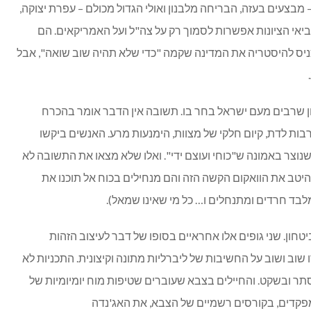
צעים בעזה, הבריחה מלבנון ואולי הגדול מכולם – עפרת יצוקה,
לנביאי הציונות אפשרות לסמוך רק על צה"ל ועל האמריקאים. הם
להכניס להיסטריה את המדינה שקמה "כדי שלא תהיה שוב שואה", אבל
ן שרבים מעם ישראל בחר בו. תשובה אין הדבר אומר בהכרח
בות לדת, קיום חלקי של מצוות, הימנעות מרע. האנשים ביקשו
נוצר באמונה ש"כוחי ועוצם ידי". ואלו שלא מצאו את התשובה לא
היטב את הוואקום הקשה הזה והם מנחילים בכוח אל תוכנו את
בד חרדים ומתנחלים ו… כל מי שאינו שמאל).
טחון. שני גופים אלו אחראיים בסופו של דבר לעיצוב הזהות
וב ושוב על החשיבות של ליברליות מתונה וקיצונית. התכניות לא
סתר ובשקט. והחיילים בצבא שעוברים שטיפות מוח יומיומיות של
מפקדים, בקורסים רשמיים של הצבא, את האג'נדה