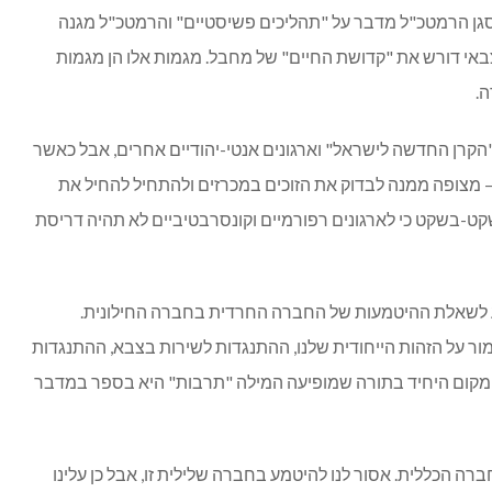
סגן הרמטכ"ל מדבר על "תהליכים פשיסטיים" והרמטכ"ל מגנה
צבאי דורש את "קדושת החיים" של מחבל. מגמות אלו הן מגמות
.
 "הקרן החדשה לישראל" וארגונים אנטי-יהודיים אחרים, אבל כאשר
 מצופה ממנה לבדוק את הזוכים במכרזים ולהתחיל להחיל את
קט-בשקט כי לארגונים רפורמיים וקונסרבטיביים לא תהיה דריסת
 לשאלת ההיטמעות של החברה החרדית בחברה החילונית.
 על הזהות הייחודית שלנו, ההתנגדות לשירות בצבא, ההתנגדות
המקום היחיד בתורה שמופיעה המילה "תרבות" היא בספר במדבר
חברה הכללית. אסור לנו להיטמע בחברה שלילית זו, אבל כן עלינו