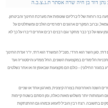
נתן דוד בן חיה שרה אסתר ת.נ.צ.ב.ה
פעה בה רוחות של ליברליזם שוטפות את מערכת החינוך והביטחון.
שמאל, וברוב המקרים ארגונים רפורמיים הולכים ומשתלטים על
מן עשו על כך כבר מחקר וגם רבנים רבים אחרים דיברו על כך לא
 דתי, סגן השר הוא חרדי, מנכ"ל המשרד הוא דתי, יו"ר ועדת החינוך
תכניות הלימודים במקצועות השונים, החל ממדע והיסטוריה ועד
במגזר החילוני) – כולם הם מקצועות שבאופן זה או אחר נשלטים
ם השנה האחרונות בצורה קיצונית, מארגון אחד או שניים
שם העמותות יותר משלוש מאות כאלה, ומן הסתם בשטח קיימות
קים בתשובה. רצח רבין הוביל לזעזוע וכמוהו גם ההתנתקות