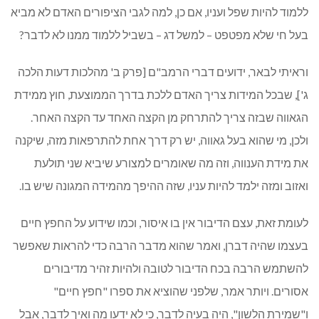
ללמוד להיות שפל ועניו, אם כן, למה לגבי הציפורים האדם לא מביא
בעל חי שלא מפטפט – למשל דג – בשביל ללמוד ממנו לא לדבר?
וראיתי לבאר, ידועים דברי הרמב"ם [פרק ב' מהלכות דעות הלכה
ג'], שבכל המידות צריך האדם ללכת בדרך הממוצעת, חוץ ממידת
הגאווה שבזה צריך להתרחק מן הקצה האחד עד הקצה האחר.
ולכן, מי שהוא בעל גאווה, יש רק דרך אחת להתרפאות מזה, שיקנה
את מידת הענווה, וזה מה שאומרים למצורע שיביא שני תולעת
ואזוב ומזה ילמד להיות עניו, שזה ההיפך מהמידה המגונה שיש בו.
לעומת זאת, עצם הדיבור אין בו איסור, וכמו שידוע על החפץ חיים
בעצמו שהיה דברן, ואמר שהוא מדבר הרבה כדי להראות שאפשר
להשתמש הרבה בכח הדיבור לטובה ולהיות זהיר מדיבורים
אסורים. ויותר אמר, שלפני שהוציא את ספרו "חפץ חיים"
ו"שמירת הלשון", היה בעיה לדבר, כי לא ידעו מה ואיך לדבר, אבל