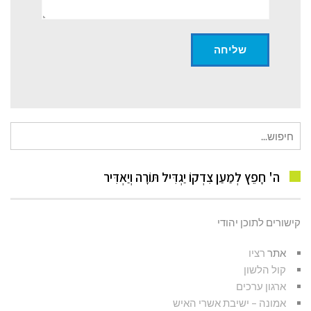
חיפוש
עבור:
ה' חָפֵץ לְמַעַן צִדְקוֹ יַגְדִּיל תּוֹרָה וְיַאְדִּיר
קישורים לתוכן יהודי
אתר
רציו
קול הלשון
ארגון ערכים
אמונה – ישיבת אשרי האיש