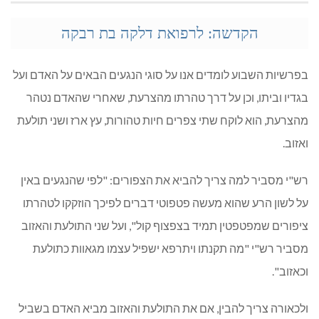
הקדשה: לרפואת דלקה בת רבקה
בפרשיות השבוע לומדים אנו על סוגי הנגעים הבאים על האדם ועל
בגדיו וביתו, וכן על דרך טהרתו מהצרעת, שאחרי שהאדם נטהר
מהצרעת, הוא לוקח שתי צפרים חיות טהורות, עץ ארז ושני תולעת
ואזוב.
רש"י מסביר למה צריך להביא את הצפורים: "לפי שהנגעים באין
על לשון הרע שהוא מעשה פטפוטי דברים לפיכך הוזקקו לטהרתו
ציפורים שמפטפטין תמיד בצפצוף קול", ועל שני התולעת והאזוב
מסביר רש"י "מה תקנתו ויתרפא ישפיל עצמו מגאוות כתולעת
וכאזוב".
ולכאורה צריך להבין, אם את התולעת והאזוב מביא האדם בשביל