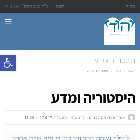
בס"ד
הכנס
כ״ד באב תשפ״ו (7.8.26)
תפר
פתח סרגל
היסטוריה ומדע
ראשי
»
כללי
»
היסטוריה ומדע
היסטוריה ומדע
אוהד שקד-מנדלבויים
כ״ג בסיון תשע״ז (17.6.17)
13:06
לעילוי נשמת הרב
נתן דוד בן חיה שרה אסתר