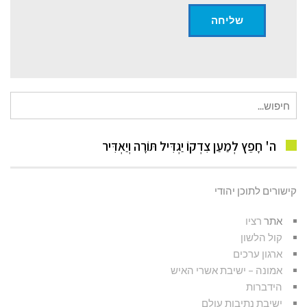
חיפוש
עבור:
ה' חָפֵץ לְמַעַן צִדְקוֹ יַגְדִּיל תּוֹרָה וְיַאְדִּיר
קישורים לתוכן יהודי
אתר
רציו
קול הלשון
ארגון ערכים
אמונה – ישיבת אשרי האיש
הידברות
ישיבת נתיבות עולם