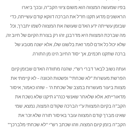
בפיו שמעשה המצווה הוא משום ציווי הקב"ה, ובכך ביארו
הראשונים מדוע תקנו חז"ל את הברכה דווקא קודם עשייתה, כדי
שבזמן עשייתה ידע האדם שעושה את המצווה לשמו יתברך, וכל
מה שברכת המצוות היא מדרבנן, זהו רק בצורת הקיום של חיוב זה,
שלא יכול כל אדם לומר זאת בלשונו שלו, אלא ישנה מטבע של
ברכה שתקנו חכמים, אך יסוד החיוב הינו מן התורה.
ועתה נשוב לבאר דברי רש"י, שהנה מתוודה האדם שבזמן קיום
הפרשת מעשרות "לא שכחתי" ופשטות הכוונה – לא קיימתי את
מצוות ביעור מעשרות במצב של שכחת ה' – שזהו כאמור, איסור
מדאורייתא. אלא שלאחר שאנשי כנה"ג תיקנו שלא נשכח את
הקב"ה בקיום המצוות ע"י הברכה שקודם המצוה, נמצא, שמי
שאינו מברך קודם המצווה עובר באיסור תורה שלא זכר את
הקב"ה בזמן קיום המצוה. וזהו שכתב רש"י "לא שכחתי מלברכך"