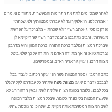
לאחר שמסיימים לתת את התרומות והמעשרות, מתוודים ואומרים
"ואמרת לפני ה' אלוקיך וגו' לא עברתי ממצוותיך ולא שכחתי"
(פרק כו פס' יג) וכתב רש"י "ולא שכחתי – מלברכך על הפרשת
מעשרות". ורבים נתחבטו בהבנת דברי רש"י שהרי קיימא לן
שברכת המצוות [מלבד ברכת התורה וברכת המזון] היא מדרבנן
(ברכות טו א) והיאך מתוודה האדם מן התורה על כך שלא ביטל
מצווה דרבנן [יעויין גור אריה רא"ם, ובמפרשים].
כתב הרמב"ן (ספר המצוות עשה ה) "ועיקר הכתוב ולעבדו בכל
לבבכם (דברים יא יג)
מצוות עשה
שתהיה כל עבודתנו לקל יתעלה
בכל לבבנו, כלומר בכוונה רצויה שלימה לשמו ובאין הרהור רע, לא
שנעשה המצות בלי כונה". כלומר, שבכל המצוות מלבד הכוונה
לשם המצווה המסוימת אותה מקיימים, ישנה כוונה נוספת שהיא