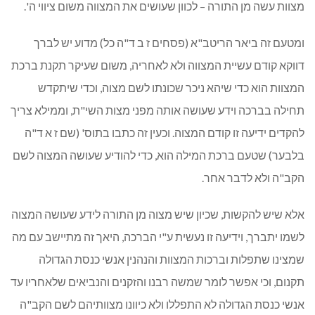
מצוות עשה מן התורה – לכוון שעושים את המצווה משום ציווי ה'.
ומטעם זה ביאר הריטב"א (פסחים ז ב ד"ה כל) מדוע יש לברך
דווקא קודם עשיית המצווה ולא לאחריה, משום שעיקר תקנת ברכת
המצוות הוא כדי שיהא ניכר שכונתו לשם מצוה, וכדי שיתקדש
תחילה בברכה וידע שעושה אותה מפני מצות השי"ת, וממילא צריך
להקדים ידיעה זו קודם המצוה. וכעין זה כתבו בתוס' (שם ז א ד"ה
בלבער) שטעם ברכת המילה הוא, כדי להודיע שעושה המצוה לשם
הקב"ה ולא לדבר אחר.
אלא שיש להקשות, שכיון שיש מצוה מן התורה לידע שעושה המצוה
לשמו יתברך, וידיעה זו נעשית ע"י הברכה, היאך זה מתיישב עם מה
שמצינו שתפלות וברכות המצוות והנהנין אנשי כנסת הגדולה
תקנום, וכי אפשר לומר שמשה רבנו והזקנים והנביאים שלאחריו עד
אנשי כנסת הגדולה לא התפללו ולא כיוונו מצוותיהם לשם הקב"ה