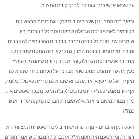
עד שבאו אנשי כנה"ג ותיקנו לברך קודם המצווה.
וביאר בזה המבי"ט (שער היסודות לח) "וגם דורות הראשונים
הקודמים לאנשי כנסת הגדולה שתקנו נוסח כל הברכות, היו
שומרים ענין כוונת כל ברכה וברכה בדברים ההכרחיים לה כברית
ותורה וחיים ומזון בברכת המזון, גם כי לא יהיה הנוסח שסדרו לנו
אחר כך אנשי כנסת הגדולה, והיו מברכין קודם שיהנו מן העוה"ז
כעין מה שהיו נהנים ממנו, שהיו מברכין על הלחם ברוך שברא לנו
מזון זה, ועל פרי עץ או אדמה ברוא שברא לנו פרי זה לאכול". כלומר,
אף קודם אנשי כנה"ג היו מברכים לקב"ה ומגלים בכך שעושים את
כל המצוות משום ציווי ה', אלא
שצורת
הברכה נתקנה על ידי אנשי
כנה"ג.
העולה מן הדברים – מן התורה יש חיוב לזכור שעשיית המצוות היא
רצון ה', ומן הטעם הזה תקנו חז"ל את ברכת המצוות, שיאמר האדם