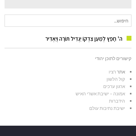
חיפוש
עבור:
ה' חָפֵץ לְמַעַן צִדְקוֹ יַגְדִּיל תּוֹרָה וְיַאְדִּיר
קישורים לתוכן יהודי
אתר
רציו
קול הלשון
ארגון ערכים
אמונה – ישיבת אשרי האיש
הידברות
ישיבת נתיבות עולם