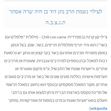
לעילוי נשמת הרב
נתן דוד בן חיה שרה אסתר
ת.נ.צ.ב.ה
צ'ילי קון קרנה (בספרדית: Chili con carne – מילולית "פלפלים עם
בשר") הוא נזיד חריף מפלפלים חריפים, בשר, שום, בצל וכמון.
באופן מסורתי מכינים אותו עם בשר בקר קצוץ או טחון. יש גרסאות
רבות למאכל ובהן נוספים למרכיבים עגבניות, שעועית או מרכיבים
אחרים. וריאציות שונות של התבשיל, ע"פ מיקום גאוגרפי או
העדפות אישיות, כוללות סוגים שונים של בשר או מרכיבים מגוונים
אחרים. מקור המאכל ממקסיקו ובנוסף הוא נחשב כמאכל הרשמי
של מדינת טקסס בארצות הברית וניתן למצוא אותו גם ברחבי
העולם בוואריאציות שונות ובפרט במסעדות אמריקאיות. (מתוך
)
wikipedia