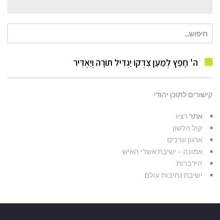
חיפוש
עבור:
ה' חָפֵץ לְמַעַן צִדְקוֹ יַגְדִּיל תּוֹרָה וְיַאְדִּיר
קישורים לתוכן יהודי
אתר
רציו
קול הלשון
ארגון ערכים
אמונה – ישיבת אשרי האיש
הידברות
ישיבת נתיבות עולם