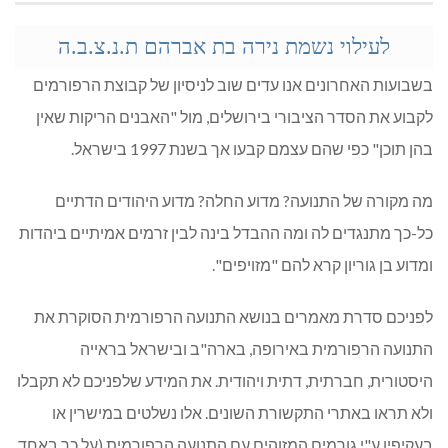
לעילוי נשמת נירה בת אברהם ת.נ.צ.ב.ה
בשבועות האחרונים אנו עדים שוב לניסיון של קבוצת הרפורמים
לקבוע את הסדר הציבורי בירושלים, מול "האבנים הריקות שאין
בהן תוכן" כפי שהם עצמם קבעו אך בשנת 1997 בישראל.
מה מקורה של התנועה? מדוע החלה? מדוע היהודים הדתיים
כל-כך מתנגדים לה ומה ההבדל בינה לבין זרמים אמיתיים ביהדות
ומדוע בן גוריון קרא להם "מזויפים".
לפניכם סדרת מאמרים בנושא התנועה הרפורמית הסוקרת את
התנועה הרפורמית באירופה, בארה"ב ובישראל בראייה
היסטורית, חברתית, דתית ויהודית. את המידע שלפניכם לא תקבלו
ולא תראו באתרי התקשורת השונים. אלו נשלטים במישרין או
בעקיפין ע"י גורמים המזוהים עם התנועה הרפורמית (על כך באחד