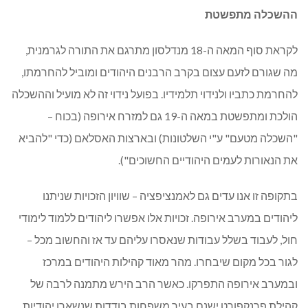
ההשכלה מתפשטת
לקראת סוף המאה ה-18 מנדלסון מתרגם את התורה לגרמנית,
מה שגורם לזעם עצום בקרב הרבנים היהודים ומוביל להחרמתו,
להחרמת כתביו ולנידוי תלמידיו. בפועל נידוי זה לא מועיל וההשכלה
הולכת ומתפשטת במאה ה-19 גם למזרח אירופה (בכוח –
"השכלה מטעם" ע"י השלטונות) ובארצות האסלאם (כדי "להביא
את הנאורות לעמים היהודיים החשוכים").
בתקופה זו אנו עדים גם לאמנציפציה – שוויון הזכויות שניתנו
ליהודים במערב אירופה. זכויות אלו אפשרו ליהודים ללמוד לימודי
חול, לעבוד בשלל עבודות שנאסרו עליהם עד אז והחשוב מכל –
לגור בכל מקום שיבחרו. מהר מאוד קהילות היהודים במרכז
ובמערב אירופה התפרקו. כאשר הרב הירש מתמנה לרבה של
קהילת פרנקפורט ישנם בעיר משפחות בודדות שנשארו יהודיות