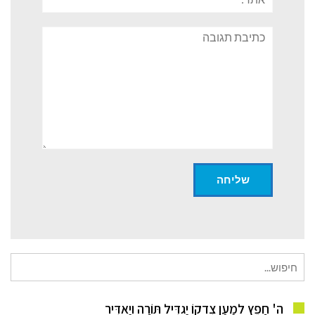
תגובה
חיפוש
עבור:
ה' חָפֵץ לְמַעַן צִדְקוֹ יַגְדִּיל תּוֹרָה וְיַאְדִּיר