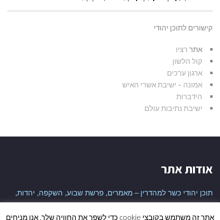
קישורים לתוכן יהודי
אתר
רציו
קול הלשון
ארגון ערכים
אמונה – ישיבת אשרי האיש
הידברות
ישיבת נתיבות עולם
אודות אתר
תוכן יהודי כשר למהדרין – מאמרים, פרשת שבוע, השקפה, יהדות,
היסטוריה יהודית ועוד
אתר זה משתמש בקובצי cookie כדי לשפר את החוויה שלך. אנו מניחים