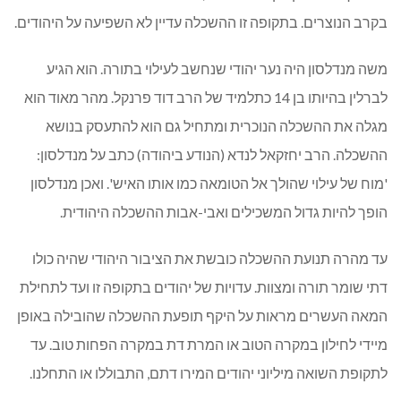
בקרב הנוצרים. בתקופה זו ההשכלה עדיין לא השפיעה על היהודים.
משה מנדלסון היה נער יהודי שנחשב לעילוי בתורה. הוא הגיע
לברלין בהיותו בן 14 כתלמיד של הרב דוד פרנקל. מהר מאוד הוא
מגלה את ההשכלה הנוכרית ומתחיל גם הוא להתעסק בנושא
ההשכלה. הרב יחזקאל לנדא (הנודע ביהודה) כתב על מנדלסון:
'מוח של עילוי שהולך אל הטומאה כמו אותו האיש'. ואכן מנדלסון
הופך להיות גדול המשכילים ואבי-אבות ההשכלה היהודית.
עד מהרה תנועת ההשכלה כובשת את הציבור היהודי שהיה כולו
דתי שומר תורה ומצוות. עדויות של יהודים בתקופה זו ועד לתחילת
המאה העשרים מראות על היקף תופעת ההשכלה שהובילה באופן
מיידי לחילון במקרה הטוב או המרת דת במקרה הפחות טוב. עד
לתקופת השואה מיליוני יהודים המירו דתם, התבוללו או התחלנו.