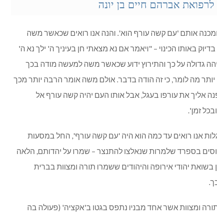
רפואת אברהם חיים בן יונה
כנה אותם 'עם קשה עורף הוא'. והנה אנו רואים שכאשר משה
ק באותו הכינוי – "ויאמר אם נא מצאתי חן בעיניך ה' ילך נא ה'
מיהה גדולה על כך והתירוץ ידוע שכאשר משה למעשה מודה בכך
יותר מה לומר, כי זה הודה בדבר. אולם משה אומר הרבה יותר מכך
פנה אליך את עורפו בעגל, אבל אותו העם יהיה קשה עורף אל
כל זמן'.
ות אנו רואים עד כמה הוא היה 'עם קשה עורף', החל במסעות
סים בספרד שלמרות שנאלצו להתנצר – שמרו על יהדותם, הלאה
שואת יהודי אירופה והיהודים ששמרו תורה ומצוות בברית
ך.
ורה ומצוות אשר אחד מבניו נתפס בגטו ב'אקציה' (פעולה בה