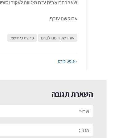
שאברהם אבינו ע"ה נצטווה לעקוד וסופו של
עם קשה עורף.
אוהד שקד-מנדלבוים
פרשת כי תישא
« פוסט קודם
השארת תגובה
שם:*
אתר: