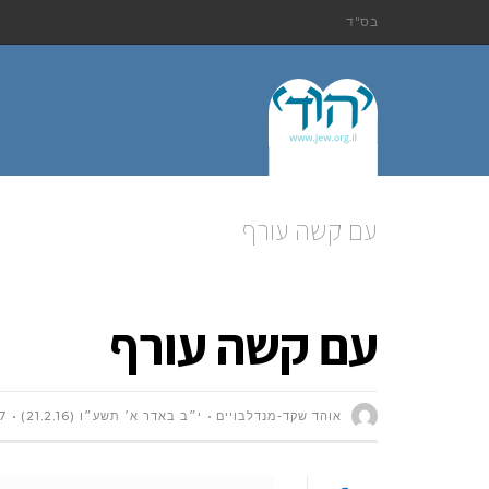
בס"ד
עם קשה עורף
עם קשה עורף
אוהד שקד-מנדלבויים
י״ב באדר א׳ תשע״ו (21.2.16)
7