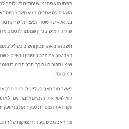
תפסו הנאצים ימ"ש יהודים לשילוחם למ
משאית עם אחרים. הגיע האב המיוסר אל 
בנו, אלא שהשוטר הנאצי ימ"ש ייקח נער א
שחרר חמישה, כיוון שנאמר לו סכום מד
חשב הרב אהרונסון והשיב בשלילה. אמר 
האב שוב את הרב ביסורין נוראיים, כשהו
שימיו ספורים גם כך. הרב הביט בו ואמר:
דמים וכו'.
כאשר חזר האב בשלישית, הניח הרב את י
הוא לזעוק את השמיים ולומר שגדול אתה 
עקד, ואתה נצטווית לעקוד את בנך ועקדת
וכך האב מביט בעיניו העמוקות של הרב, 