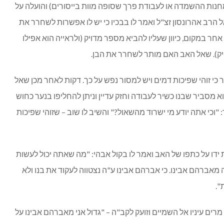
חנות ההשמדה או לעבודת פרך שסופה מוות בייסורים) והועלה על
הרב אהרונסון זצ"ל ואמר לו בבכיו כי יש לו אפשרות לשחרר את
חר במקום, כיוון שעליו להביא מספר מדויק (ולראייה הוא אפילו
ויק). שאל האב האם מותר לשחרר את הבן.
כי זוהי שפיכות דמים ויש למסור נפש על כך. דקות לאחר מכן שאל
א מסביר שבנו כשיר לעבודה וחזק עדיין וניתן להחליפו בנער כחוש
 "וכי אתה יודע מי ישרוד מהשאול?" והשיב לו שוב – שזוהי שפיכות
דו על כתפו של האב ואמר לו בקול אבהי: "מה שאתה יכול לעשות
מאברהם אבינו. כי אברהם אבינו ע"ה נצטווה לעקוד את בנו ולא
".
מרים עיניו אל השמיים וזועק לקב"ה – "גדול אני מאברהם אבינו על