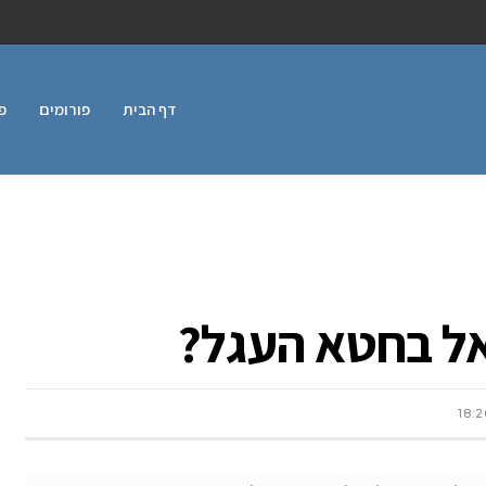
דף הבית
פורומים
פ
אל בחטא העגל?
18:2