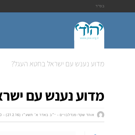
בס"ד
מדוע נענש עם ישראל בחטא העגל?
מדוע נענש עם ישר
אוהד שקד-מנדלבויים
י״ב באדר א׳ תשע״ו (21.2.16)
0