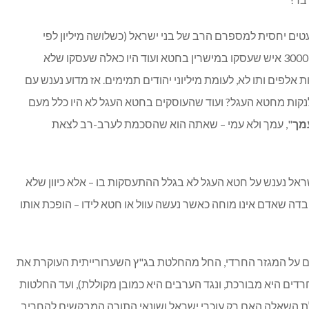
עטים יחסית למספרם הרב של בני ישראל (כשלושה מיליון לפי
הדעה הממעיטה), שהרי מדובר היה בכ-3000 איש שעסקו במישרין בחטא ועוד היו כאלה שעסקו שלא
אלפים ותו לא, לעומת מיליוני יהודים תמימים. אז מדוע נענש עם
לנקות מחטא העגל? ועוד שהעוסקים בחטא העגל לא היו כלל מעם
מך
", עמך ולא עמי – שאתה הוא שהסכמת לערב-רב לצאת
שראל נענש על חטא העגל לא בגלל ההתעסקות בו – אלא כיוון שלא
ה שאדם אינו מוחה כאשר נעשה עוול או חטא לידו – הופכת אותו
ים על המגזר החרדי, החל מהחלטת בג"ץ השערורייתית העוקרת את
ים היא מבורכת, ונגד הערבים היא כמובן מקוללת), ועד החלטות
אלת השאלה האם רק עוכרי ישראל ושונאי התורה המבקשים להחריב