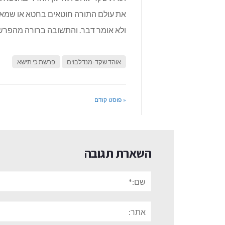
את עולם התורה חוטאים בחטא או שמא א
ולא אומר דבר. והתשובה ברורה מהפרש
אוהד שקד-מנדלבוים
פרשת כי תישא
« פוסט קודם
השארת תגובה
שם:*
אתר: