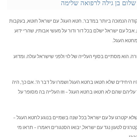
לום בן גילה לרפואה שלימה
קודה הנמוכה ביותר במדבר. חטא העגל. עם ישראל חוטא, בעקבות
אבל עם ישראל ישלם בכל דור ודור על מעשי אבותיו, שהרי ידוע
מחטא העגל.
רה. הוא מסתיים בסוף העלייה של לוי ולפני שישראל עולה. ומדוע
ו היחידים שלא חטאו בחטא העגל ושמרו על דבר ה'. אם כך, היה
עליהם שהם לא חטאו בחטא העגל – וזו העלייה בה מסופר על
שלא יקטרגו על עם ישראל בכל שנה בשמיים בנוגע לחטא העגל –
רגים לטעון נגד עם ישראל, יבואו הסנגורים ויאמרו – תראו מי
בר!