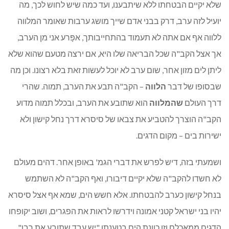
שלא יקיים הבטחתו ללא שיתבענו, ועד כמה שיש לחוש לכך, מה
יועיל לזה ערב, דרק בבני אדם שייך מושג ערבות שאומר המלווה
ללווה אף אם אתה לא תעמוד בהתחייבותך, אפָּרע אני מן הערב,
אך אצל הקב"ה שכל הבריאה שלו היא, אם ירצה מטעם שהוא שלא
ליתן לים מזון אחר, שום ערב לא יוכל לעשות זאת בלא רצונו. וכן מה
שבסופו של דבר
הלווה
– הקב"ה תבע את הערב, תמוה. שהרי
דרך העולם
שהמלווה
הוא שתובע את הערב, ובכלל תמוה מדוע
הקב"ה הוצרך להטביע את צבאו של סיסרא דרך נחל קישון ולא
ישירות בים – מקום הדגים.
ושמעתי בזה, דיש לפרש את דברי הגמ' באופן אחר. דהים מעולם
לא חשדו להקב"ה שלא יקיים דיבורו, ואף הקב"ה לא השתמש
בנחל קישון כערב להבטחתו. אלא חשש הים, שמא אף אצל סיסרא
יהיו בני ישראל קטני אמונה וידרשו לראות את הפגרים, ושוב יקופחו
הדגים ממאכלם וזו כוונת הים בטענתו "יש עבד שתובע את רבו",