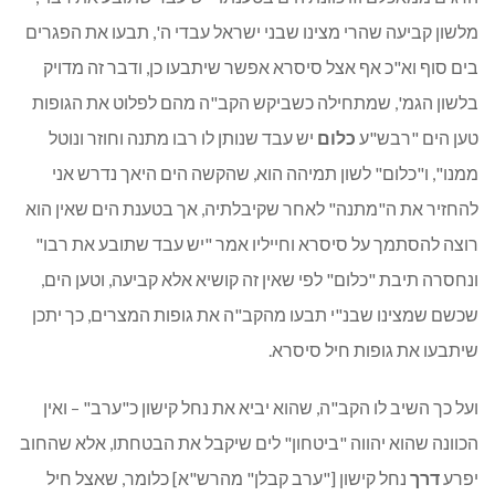
מלשון קביעה שהרי מצינו שבני ישראל עבדי ה', תבעו את הפגרים
בים סוף וא"כ אף אצל סיסרא אפשר שיתבעו כן, ודבר זה מדויק
בלשון הגמ', שמתחילה כשביקש הקב"ה מהם לפלוט את הגופות
טען הים "רבש"ע
כלום
יש עבד שנותן לו רבו מתנה וחוזר ונוטל
ממנו", ו"כלום" לשון תמיהה הוא, שהקשה הים היאך נדרש אני
להחזיר את ה"מתנה" לאחר שקיבלתיה, אך בטענת הים שאין הוא
רוצה להסתמך על סיסרא וחייליו אמר "יש עבד שתובע את רבו"
ונחסרה תיבת "כלום" לפי שאין זה קושיא אלא קביעה, וטען הים,
שכשם שמצינו שבנ"י תבעו מהקב"ה את גופות המצרים, כך יתכן
שיתבעו את גופות חיל סיסרא.
ועל כך השיב לו הקב"ה, שהוא יביא את נחל קישון כ"ערב" – ואין
הכוונה שהוא יהווה "ביטחון" לים שיקבל את הבטחתו, אלא שהחוב
יפרע
דרך
נחל קישון ["ערב קבלן" מהרש"א] כלומר, שאצל חיל