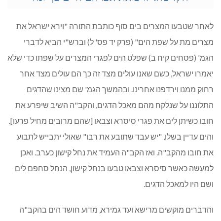
לאחר שטבעו המצרים בים סוף כותבת התורה "וירא ישראל את
מצרים מת על שפת הים" (פרק יד פס' ל) וברש"י הביא לדברי
הגמ' (פסחים קיח ב) שפלט הים לפגרי המצרים על שפתו כדי שלא
יאמרו ישראל, כשם שאנו עולים מצד זה כך הם עולים מצד אחר
רחוק ממנו וירדפנו אחרינו. ובהמשך הגמ' שם מצינו שהדגים
התלוננו על שנלקח מהם מאכל הדגים, והקב"ה השיב שיפרע את
חובו כשיתן לים את פגרי סיסרא וצבאו [שהם מרובים מחיל פרעו].
והים עדיין בשלו, "יש עבד שתובע את רבו" שאולי יתבייש לתבוע
את חובו מהקב"ה. ואז הקב"ה העמיד את נחל קישון כערב. ואכן
למעשה כאשר סיסרא וצבאו טבעו בנחל קישון, הנחל סחפם לים
ושם היו למאכל הדגים.
והדברים מוקשים מרישא ועד גמירא, מדוע חושד הים בהקב"ה