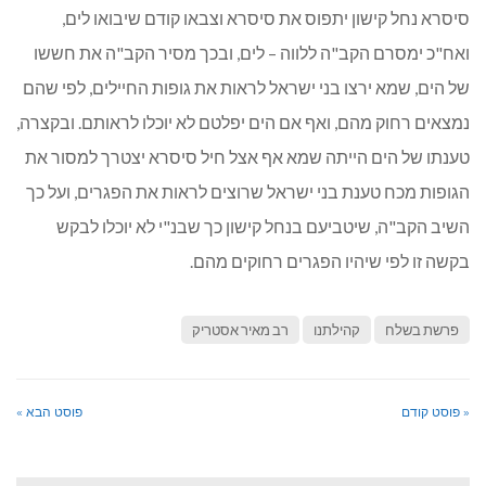
סיסרא נחל קישון יתפוס את סיסרא וצבאו קודם שיבואו לים,
ואח"כ ימסרם הקב"ה ללווה – לים, ובכך מסיר הקב"ה את חששו
של הים, שמא ירצו בני ישראל לראות את גופות החיילים, לפי שהם
נמצאים רחוק מהם, ואף אם הים יפלטם לא יוכלו לראותם. ובקצרה,
טענתו של הים הייתה שמא אף אצל חיל סיסרא יצטרך למסור את
הגופות מכח טענת בני ישראל שרוצים לראות את הפגרים, ועל כך
השיב הקב"ה, שיטביעם בנחל קישון כך שבנ"י לא יוכלו לבקש
בקשה זו לפי שיהיו הפגרים רחוקים מהם.
פרשת בשלח
קהילתנו
רב מאיר אסטריק
« פוסט קודם
פוסט הבא »