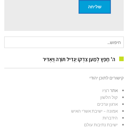
חיפוש
עבור:
ה' חָפֵץ לְמַעַן צִדְקוֹ יַגְדִּיל תּוֹרָה וְיַאְדִּיר
קישורים לתוכן יהודי
אתר
רציו
קול הלשון
ארגון ערכים
אמונה – ישיבת אשרי האיש
הידברות
ישיבת נתיבות עולם